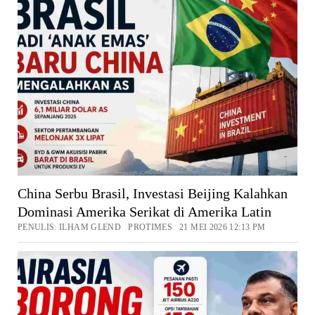
China Serbu Brasil, Investasi Beijing Kalahkan
Dominasi Amerika Serikat di Amerika Latin
PENULIS: ILHAM GLEND PROTIMES 21 MEI 2026 12:13 PM