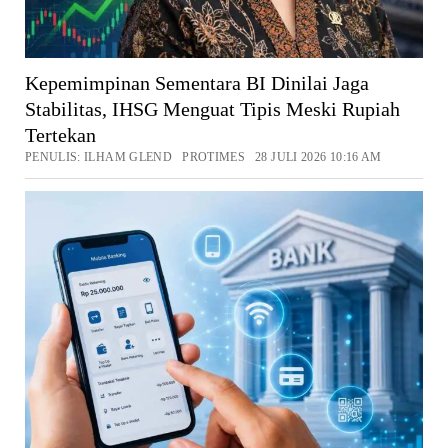
Kepemimpinan Sementara BI Dinilai Jaga
Stabilitas, IHSG Menguat Tipis Meski Rupiah
Tertekan
PENULIS: ILHAM GLEND PROTIMES 28 JULI 2026 10:16 AM