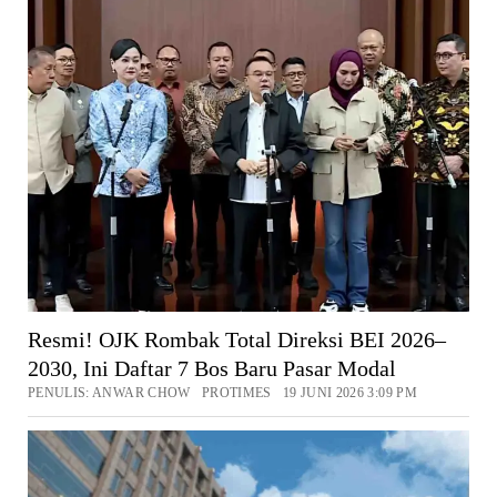
Resmi! OJK Rombak Total Direksi BEI 2026–
2030, Ini Daftar 7 Bos Baru Pasar Modal
PENULIS: ANWAR CHOW PROTIMES 19 JUNI 2026 3:09 PM