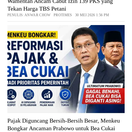
Wamentan Ancam Cabut Izin 139 PKS yang
Tekan Harga TBS Petani
PENULIS: ANWAR CHOW PROTIMES 30 MEI 2026 1:56 PM
Pajak Diguncang Bersih-Bersih Besar, Menkeu
Bongkar Ancaman Prabowo untuk Bea Cukai