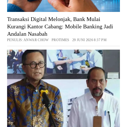
Transaksi Digital Melonjak, Bank Mulai
Kurangi Kantor Cabang: Mobile Banking Jadi
Andalan Nasabah
PENULIS: ANWAR CHOW PROTIMES 29 JUNI 2026 8:37 PM