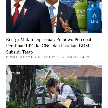
Energi Makin Diperkuat, Prabowo Percepat
Peralihan LPG ke CNG dan Pastikan BBM
Subsidi Tetap
PENULIS: ILHAM GLEND PROTIMES 12 JUNI 2026 1:48 PM