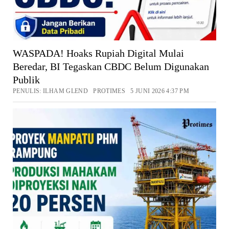
WASPADA! Hoaks Rupiah Digital Mulai
Beredar, BI Tegaskan CBDC Belum Digunakan
Publik
PENULIS: ILHAM GLEND PROTIMES 5 JUNI 2026 4:37 PM