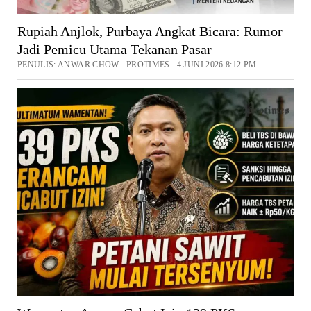
Rupiah Anjlok, Purbaya Angkat Bicara: Rumor
Jadi Pemicu Utama Tekanan Pasar
PENULIS: ANWAR CHOW PROTIMES 4 JUNI 2026 8:12 PM