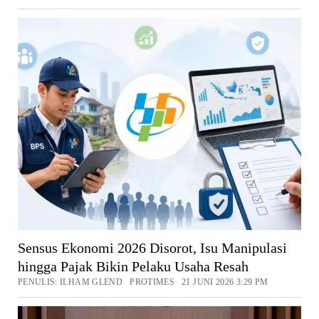
Sensus Ekonomi 2026 Disorot, Isu Manipulasi
hingga Pajak Bikin Pelaku Usaha Resah
PENULIS: ILHAM GLEND PROTIMES 21 JUNI 2026 3:29 PM