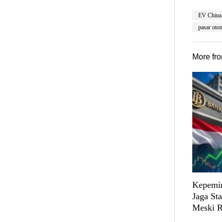
EV China
pasar oto
More fr
Kepemim
Jaga St
Meski R