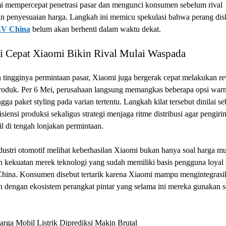
i mempercepat penetrasi pasar dan mengunci konsumen sebelum rival
n penyesuaian harga. Langkah ini memicu spekulasi bahwa perang dis
V China
belum akan berhenti dalam waktu dekat.
gi Cepat Xiaomi Bikin Rival Mulai Waspada
 tingginya permintaan pasar, Xiaomi juga bergerak cepat melakukan rev
produk. Per 6 Mei, perusahaan langsung memangkas beberapa opsi warn
ngga paket styling pada varian tertentu. Langkah kilat tersebut dinilai se
isiensi produksi sekaligus strategi menjaga ritme distribusi agar pengiri
bil di tengah lonjakan permintaan.
dustri otomotif melihat keberhasilan Xiaomi bukan hanya soal harga mu
 kekuatan merek teknologi yang sudah memiliki basis pengguna loyal 
 China. Konsumen disebut tertarik karena Xiaomi mampu mengintegrasi
 dengan ekosistem perangkat pintar yang selama ini mereka gunakan s
rga Mobil Listrik Diprediksi Makin Brutal