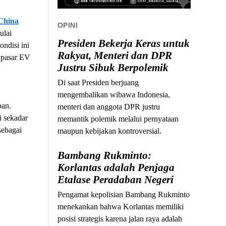
 China
OPINI
ulai
Presiden Bekerja Keras untuk
ndisi ini
Rakyat, Menteri dan DPR
 pasar EV
Justru Sibuk Berpolemik
Di saat Presiden berjuang
mengembalikan wibawa Indonesia,
pan.
menteri dan anggota DPR justru
i sekadar
memantik polemik melalui pernyataan
sebagai
maupun kebijakan kontroversial.
Bambang Rukminto:
Korlantas adalah Penjaga
Etalase Peradaban Negeri
Pengamat kepolisian Bambang Rukminto
menekankan bahwa Korlantas memiliki
posisi strategis karena jalan raya adalah