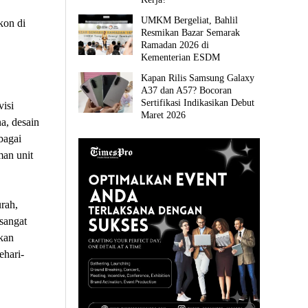
UMKM Bergeliat, Bahlil
kon di
Resmikan Bazar Semarak
Ramadan 2026 di
Kementerian ESDM
Kapan Rilis Samsung Galaxy
A37 dan A57? Bocoran
Sertifikasi Indikasikan Debut
isi
Maret 2026
a, desain
bagai
man unit
rah,
sangat
kan
ehari-