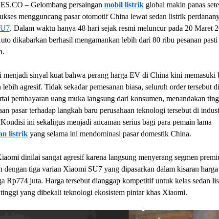
S.CO – Gelombang persaingan
mobil listrik
global makin panas sete
ukses mengguncang pasar otomotif China lewat sedan listrik perdanany
SU7
. Dalam waktu hanya 48 hari sejak resmi meluncur pada 20 Maret 2
to dikabarkan berhasil mengamankan lebih dari 80 ribu pesanan pasti 
n.
i menjadi sinyal kuat bahwa perang harga EV di China kini memasuki
 lebih agresif. Tidak sekadar pemesanan biasa, seluruh order tersebut d
sertai pembayaran uang muka langsung dari konsumen, menandakan tin
an pasar terhadap langkah baru perusahaan teknologi tersebut di indust
 Kondisi ini sekaligus menjadi ancaman serius bagi para pemain lama
n listrik
yang selama ini mendominasi pasar domestik China.
Xiaomi dinilai sangat agresif karena langsung menyerang segmen prem
 dengan tiga varian Xiaomi SU7 yang dipasarkan dalam kisaran harg
ga Rp774 juta. Harga tersebut dianggap kompetitif untuk kelas sedan lis
tinggi yang dibekali teknologi ekosistem pintar khas Xiaomi.