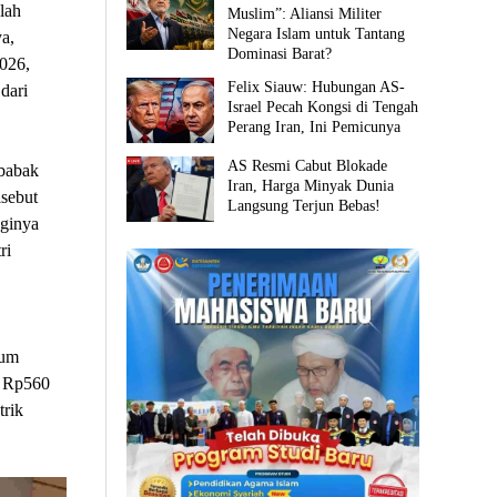
lah
Muslim”: Aliansi Militer
Negara Islam untuk Tantang
a,
Dominasi Barat?
026,
Felix Siauw: Hubungan AS-
dari
Israel Pecah Kongsi di Tengah
Perang Iran, Ini Pemicunya
AS Resmi Cabut Blokade
 babak
Iran, Harga Minyak Dunia
isebut
Langsung Terjun Bebas!
gginya
ri
ium
a Rp560
trik