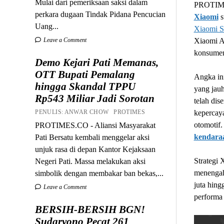
Mulai dari pemeriksaan saksi dalam
PROTIME
perkara dugaan Tindak Pidana Pencucian
Xiaomi
s
Uang...
Xiaomi 
Leave a Comment
Xiaomi Au
konsume
Demo Kejari Pati Memanas,
OTT Bupati Pemalang
Angka in
hingga Skandal TPPU
yang jauh
Rp543 Miliar Jadi Sorotan
telah di
PENULIS: ANWAR CHOW PROTIMES
kepercaya
otomotif.
PROTIMES.CO - Aliansi Masyarakat
kendaraa
Pati Bersatu kembali menggelar aksi
unjuk rasa di depan Kantor Kejaksaan
Strategi 
Negeri Pati. Massa melakukan aksi
menengah
simbolik dengan membakar ban bekas,...
juta hing
Leave a Comment
performa 
BERSIH-BERSIH BGN!
Sudaryono Pecat 261