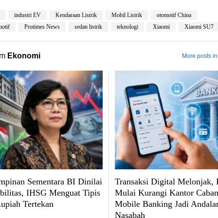
industri EV
Kendaraan Listrik
Mobil Listrik
otomotif China
motif
Protimes News
sedan listrik
teknologi
Xiaomi
Xiaomi SU7
om
Ekonomi
More posts i
pinan Sementara BI Dinilai
Transaksi Digital Melonjak,
abilitas, IHSG Menguat Tipis
Mulai Kurangi Kantor Caban
upiah Tertekan
Mobile Banking Jadi Andala
Nasabah