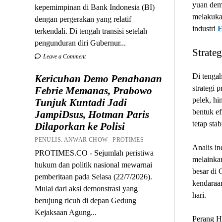
yuan dem
kepemimpinan di Bank Indonesia (BI)
melakuka
dengan pergerakan yang relatif
industri
E
terkendali. Di tengah transisi setelah
pengunduran diri Gubernur...
Strate
Leave a Comment
Di tengah
Kericuhan Demo Penahanan
strategi 
Febrie Memanas, Prabowo
pelek, hi
Tunjuk Kuntadi Jadi
bentuk ef
JampiDsus, Hotman Paris
tetap sta
Dilaporkan ke Polisi
PENULIS: ANWAR CHOW PROTIMES
Analis in
PROTIMES.CO - Sejumlah peristiwa
melainkan
hukum dan politik nasional mewarnai
besar di
pemberitaan pada Selasa (22/7/2026).
kendaraan
Mulai dari aksi demonstrasi yang
hari.
berujung ricuh di depan Gedung
Kejaksaan Agung...
Perang Ha