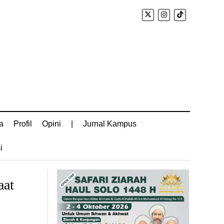
a
Profil
Opini
|
Jurnal Kampus
i
aat