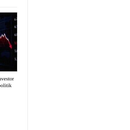
nvestor
litik