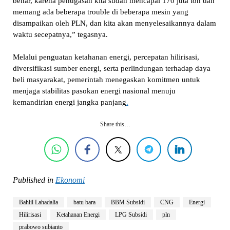
benar, karena penugasan kita sudah mencapai 170 juta ton dan
memang ada beberapa trouble di beberapa mesin yang
disampaikan oleh PLN, dan kita akan menyelesaikannya dalam
waktu secepatnya,” tegasnya.
Melalui penguatan ketahanan energi, percepatan hilirisasi,
diversifikasi sumber energi, serta perlindungan terhadap daya
beli masyarakat, pemerintah menegaskan komitmen untuk
menjaga stabilitas pasokan energi nasional menuju
kemandirian energi jangka panjang
.
Share this…
Published in
Ekonomi
Bahlil Lahadalia
batu bara
BBM Subsidi
CNG
Energi
Hilirisasi
Ketahanan Energi
LPG Subsidi
pln
prabowo subianto