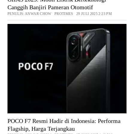
Canggih Banjiri Pameran Otomotif
PENULIS: ANWAR CHOW PROTIMES 29 JULI 2025 2:23 PM
POCO F7 Resmi Hadir di Indonesia: Performa
Flagship, Harga Terjangkau