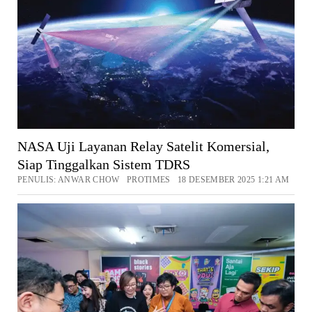
NASA Uji Layanan Relay Satelit Komersial,
Siap Tinggalkan Sistem TDRS
PENULIS: ANWAR CHOW PROTIMES 18 DESEMBER 2025 1:21 AM