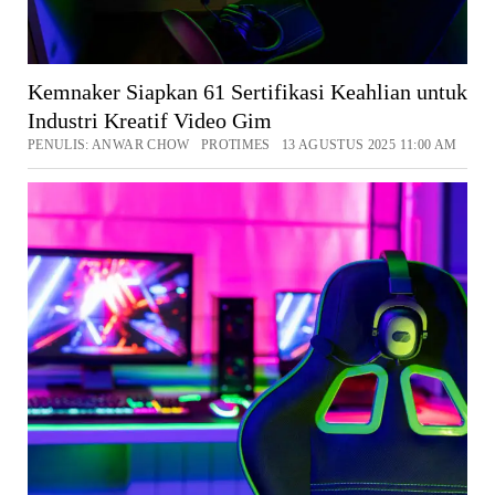
Kemnaker Siapkan 61 Sertifikasi Keahlian untuk
Industri Kreatif Video Gim
PENULIS: ANWAR CHOW PROTIMES 13 AGUSTUS 2025 11:00 AM