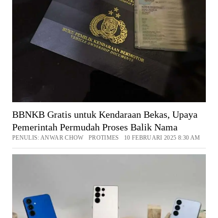
BBNKB Gratis untuk Kendaraan Bekas, Upaya
Pemerintah Permudah Proses Balik Nama
PENULIS: ANWAR CHOW PROTIMES 10 FEBRUARI 2025 8:30 AM