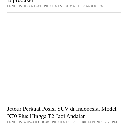
PENULIS: REZA DWI PROTIMES 31 MARET 2026 9:08 PM
Jetour Perkuat Posisi SUV di Indonesia, Model
X70 Plus Hingga T2 Jadi Andalan
PENULIS: ANWAR CHOW PROTIMES 20 FEBRUARI 2026 9:21 PM