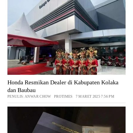
Honda Resmikan Dealer di Kabupaten Kolaka
dan Baubau
PENULIS: ANWAR CHOW PROTIMES 7 MARET 2025 7:56 PM