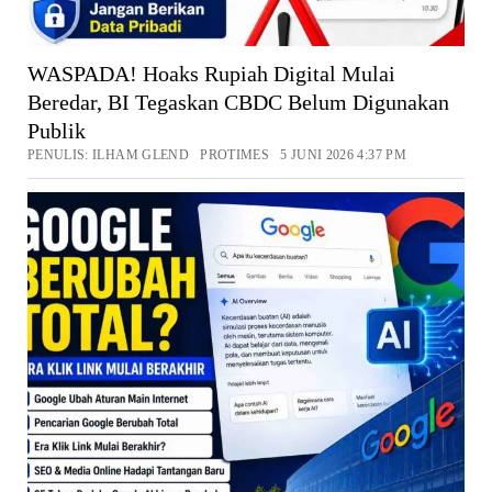
WASPADA! Hoaks Rupiah Digital Mulai
Beredar, BI Tegaskan CBDC Belum Digunakan
Publik
PENULIS: ILHAM GLEND PROTIMES 5 JUNI 2026 4:37 PM