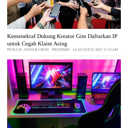
Kemenekraf Dukung Kreator Gim Daftarkan IP
untuk Cegah Klaim Asing
PENULIS: ANWAR CHOW PROTIMES 14 AGUSTUS 2025 11:53 AM