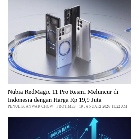
Nubia RedMagic 11 Pro Resmi Meluncur di
Indonesia dengan Harga Rp 19,9 Juta
PENULIS: ANWAR CHOW PROTIMES 19 JANUARI 2026 11:22 AM