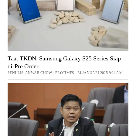
Taat TKDN, Samsung Galaxy S25 Series Siap
di-Pre Order
PENULIS: ANWAR CHOW PROTIMES 24 JANUARI 2025 9:21 AM