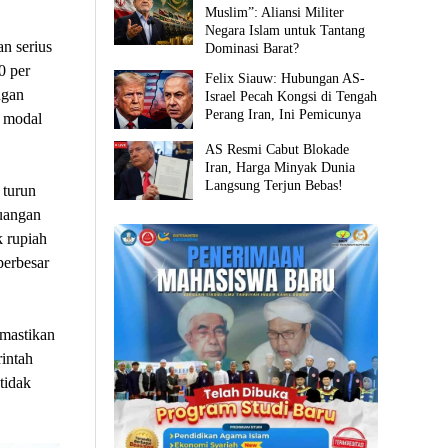
Muslim”: Aliansi Militer
Negara Islam untuk Tantang
n serius
Dominasi Barat?
0 per
Felix Siauw: Hubungan AS-
ngan
Israel Pecah Kongsi di Tengah
Perang Iran, Ini Pemicunya
a modal
AS Resmi Cabut Blokade
Iran, Harga Minyak Dunia
Langsung Terjun Bebas!
turun
euangan
k rupiah
perbesar
emastikan
rintah
tidak