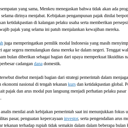
sempatan yang sama, Menkeu menegaskan bahwa tidak akan ada pro
selama dirinya menjabat. Kebijakan pengampunan pajak dinilai berpot
an ketidakpastian di kalangan pelaku usaha serta memberikan persepsi 
wajib pajak yang selama ini patuh menjalankan kewajiban mereka.
ah
juga memperingatkan pemilik modal Indonesia yang masih menyimpa
eri agar segera memulangkan dana mereka ke dalam negeri. Tenggat wa
am bulan diberikan sebagai bagian dari upaya memperkuat likuiditas n
erbesar cadangan
dana
domestik.
ersebut disebut menjadi bagian dari strategi pemerintah dalam menjaga
n ekonomi nasional di tengah tekanan
kurs
dan ketidakpastian global. P
kait pajak dan arus modal pun langsung menjadi perhatian pelaku pasar
.
analis menilai arah kebijakan pemerintah saat ini menunjukkan fokus 
ilitas pasar, penguatan kepercayaan
investor
, serta pengendalian arus m
ar tekanan terhadap rupiah tidak semakin dalam dalam beberapa bulan 