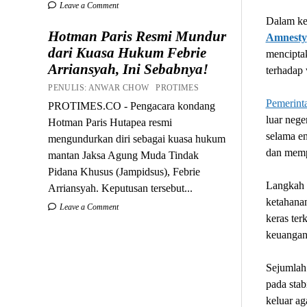
Leave a Comment
Dalam ke
Hotman Paris Resmi Mundur
Amnesty
dari Kuasa Hukum Febrie
menciptak
Arriansyah, Ini Sebabnya!
terhadap 
PENULIS: ANWAR CHOW PROTIMES
Pemerint
PROTIMES.CO - Pengacara kondang
luar neg
Hotman Paris Hutapea resmi
selama en
mengundurkan diri sebagai kuasa hukum
dan memp
mantan Jaksa Agung Muda Tindak
Pidana Khusus (Jampidsus), Febrie
Langkah t
Arriansyah. Keputusan tersebut...
ketahana
Leave a Comment
keras ter
keuangan
Sejumlah 
pada stab
keluar ag