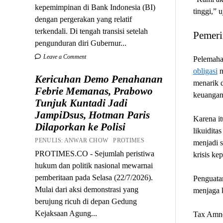
kepemimpinan di Bank Indonesia (BI)
tinggi,” 
dengan pergerakan yang relatif
terkendali. Di tengah transisi setelah
Pemeri
pengunduran diri Gubernur...
Leave a Comment
Pelemahan
obligasi
n
Kericuhan Demo Penahanan
menarik d
Febrie Memanas, Prabowo
keuangan
Tunjuk Kuntadi Jadi
JampiDsus, Hotman Paris
Karena it
Dilaporkan ke Polisi
likuidita
PENULIS: ANWAR CHOW PROTIMES
menjadi s
PROTIMES.CO - Sejumlah peristiwa
krisis ke
hukum dan politik nasional mewarnai
pemberitaan pada Selasa (22/7/2026).
Penguata
Mulai dari aksi demonstrasi yang
menjaga k
berujung ricuh di depan Gedung
Kejaksaan Agung...
Tax Amne