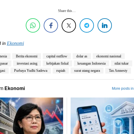
Share this…
 in
Ekonomi
nesia
Berita ekonomi
capital outflow
dolar as
ekonomi nasional
 pasar
investasi asing
kebijakan fiskal
keuangan Indonesia
nilai tukar
gasi
Purbaya Yudhi Sadewa
rupiah
surat utang negara
Tax Amnesty
om
Ekonomi
More posts i