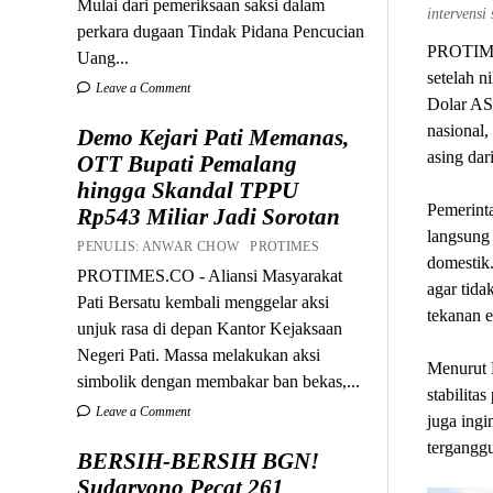
Mulai dari pemeriksaan saksi dalam
intervensi
perkara dugaan Tindak Pidana Pencucian
PROTIMES
Uang...
setelah ni
Leave a Comment
Dolar AS.
nasional,
Demo Kejari Pati Memanas,
asing dar
OTT Bupati Pemalang
hingga Skandal TPPU
Pemerint
Rp543 Miliar Jadi Sorotan
langsun
PENULIS: ANWAR CHOW PROTIMES
domestik.
PROTIMES.CO - Aliansi Masyarakat
agar tida
Pati Bersatu kembali menggelar aksi
tekanan 
unjuk rasa di depan Kantor Kejaksaan
Negeri Pati. Massa melakukan aksi
Menurut P
simbolik dengan membakar ban bekas,...
stabilita
Leave a Comment
juga ing
terganggu
BERSIH-BERSIH BGN!
Sudaryono Pecat 261