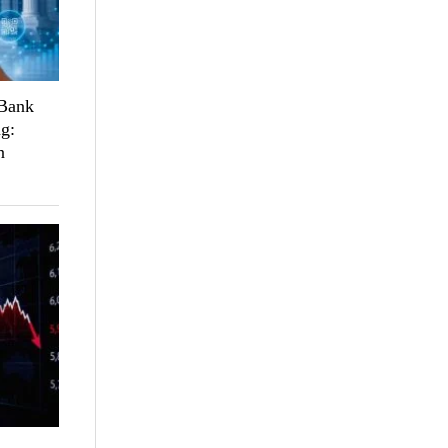
 Bank
g:
n