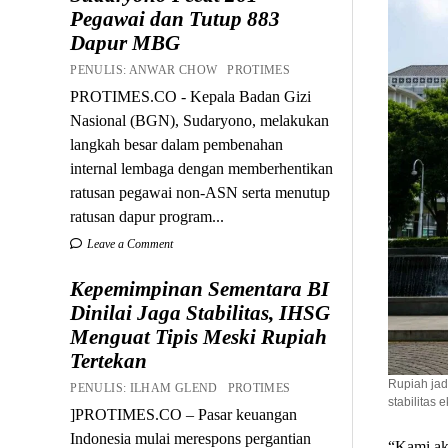
Pegawai dan Tutup 883
Dapur MBG
PENULIS: ANWAR CHOW PROTIMES
PROTIMES.CO - Kepala Badan Gizi
Nasional (BGN), Sudaryono, melakukan
langkah besar dalam pembenahan
internal lembaga dengan memberhentikan
ratusan pegawai non-ASN serta menutup
ratusan dapur program...
Leave a Comment
Kepemimpinan Sementara BI
Dinilai Jaga Stabilitas, IHSG
Menguat Tipis Meski Rupiah
Tertekan
Rupiah jad
PENULIS: ILHAM GLEND PROTIMES
stabilitas 
]PROTIMES.CO – Pasar keuangan
Indonesia mulai merespons pergantian
“Kami aka