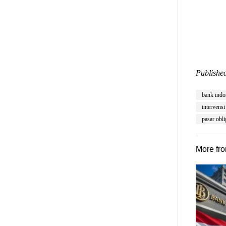
Published
bank indo
intervensi
pasar obli
More fr