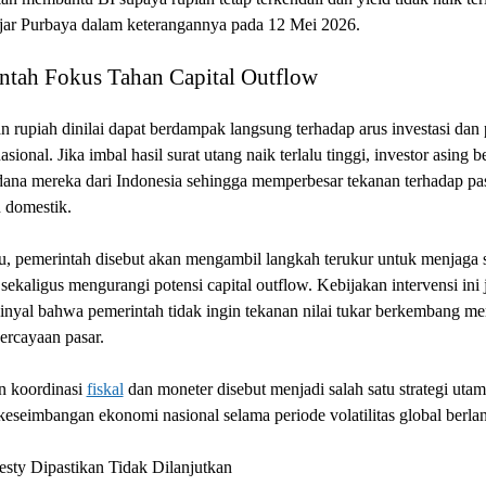
ujar Purbaya dalam keterangannya pada 12 Mei 2026.
ntah Fokus Tahan Capital Outflow
 rupiah dinilai dapat berdampak langsung terhadap arus investasi dan 
asional. Jika imbal hasil surat utang naik terlalu tinggi, investor asing b
ana mereka dari Indonesia sehingga memperbesar tekanan terhadap pa
 domestik.
u, pemerintah disebut akan mengambil langkah terukur untuk menjaga st
s sekaligus mengurangi potensi capital outflow. Kebijakan intervensi ini 
inyal bahwa pemerintah tidak ingin tekanan nilai tukar berkembang me
percayaan pasar.
n koordinasi
fiskal
dan moneter disebut menjadi salah satu strategi uta
eseimbangan ekonomi nasional selama periode volatilitas global berla
sty Dipastikan Tidak Dilanjutkan