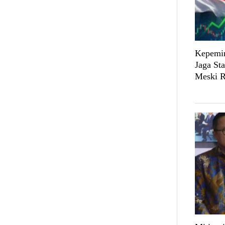
Kepemim
Jaga St
Meski R