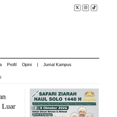
a
Profil
Opini
|
Jurnal Kampus
i
an
 Luar