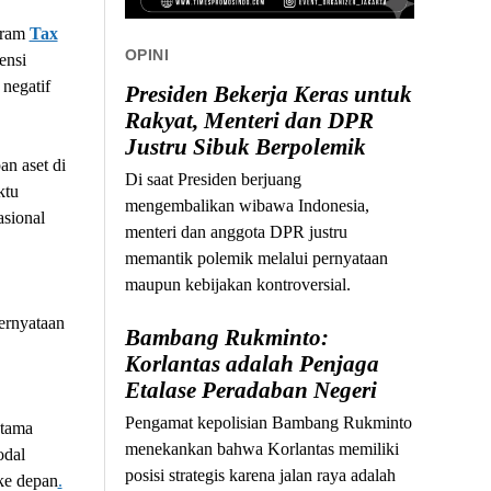
gram
Tax
OPINI
ensi
negatif
Presiden Bekerja Keras untuk
Rakyat, Menteri dan DPR
Justru Sibuk Berpolemik
n aset di
Di saat Presiden berjuang
ktu
mengembalikan wibawa Indonesia,
asional
menteri dan anggota DPR justru
memantik polemik melalui pernyataan
maupun kebijakan kontroversial.
ernyataan
Bambang Rukminto:
Korlantas adalah Penjaga
Etalase Peradaban Negeri
Pengamat kepolisian Bambang Rukminto
utama
menekankan bahwa Korlantas memiliki
odal
posisi strategis karena jalan raya adalah
ke depan
.