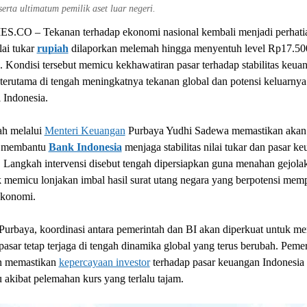
 serta ultimatum pemilik aset luar negeri.
.CO – Tekanan terhadap ekonomi nasional kembali menjadi perhatia
lai tukar
rupiah
dilaporkan melemah hingga menyentuh level Rp17.50
 Kondisi tersebut memicu kekhawatiran pasar terhadap stabilitas keua
 terutama di tengah meningkatnya tekanan global dan potensi keluarny
i Indonesia.
ah melalui
Menteri Keuangan
Purbaya Yudhi Sadewa memastikan akan 
g membantu
Bank Indonesia
menjaga stabilitas nilai tukar dan pasar k
 Langkah intervensi disebut tengah dipersiapkan guna menahan gejola
k memicu lonjakan imbal hasil surat utang negara yang berpotensi mem
ekonomi.
urbaya, koordinasi antara pemerintah dan BI akan diperkuat untuk m
s pasar tetap terjaga di tengah dinamika global yang terus berubah. Peme
in memastikan
kepercayaan investor
terhadap pasar keuangan Indonesia 
 akibat pelemahan kurs yang terlalu tajam.