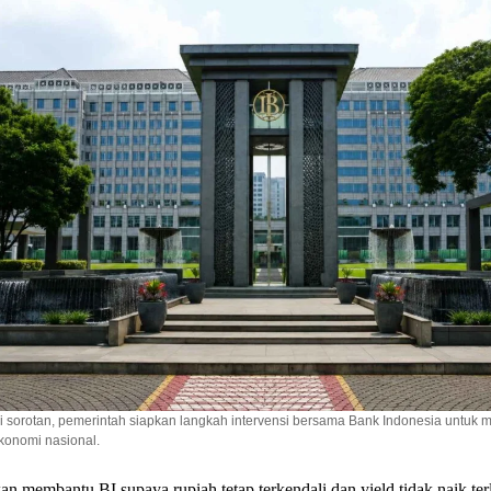
i sorotan, pemerintah siapkan langkah intervensi bersama Bank Indonesia untuk 
ekonomi nasional.
n membantu BI supaya rupiah tetap terkendali dan yield tidak naik ter