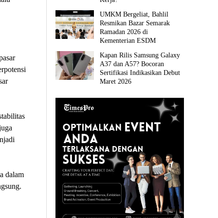
UMKM Bergeliat, Bahlil
Resmikan Bazar Semarak
Ramadan 2026 di
Kementerian ESDM
Kapan Rilis Samsung Galaxy
pasar
A37 dan A57? Bocoran
erpotensi
Sertifikasi Indikasikan Debut
sar
Maret 2026
abilitas
juga
njadi
ma dalam
ngsung.