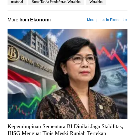
nasional
Surat Tanda Pendaftaran Waralaba
Waralaba
More from
Ekonomi
More posts in Ekonomi »
Kepemimpinan Sementara BI Dinilai Jaga Stabilitas,
IHSG Menguat Tipis Meski Rupiah Tertekan