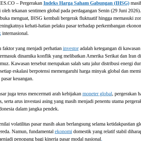
S.CO – Pergerakan
Indeks Harga Saham Gabungan (IHSG)
masi
 oleh tekanan sentimen global pada perdagangan Senin (29 Juni 2026)
ibuka menguat, IHSG kembali bergerak fluktuatif hingga memasuki zo
eningkatnya kehati-hatian pelaku pasar terhadap perkembangan ekono
k
internasional.
u faktor yang menjadi perhatian
investor
adalah ketegangan di kawasan
ermasuk dinamika konflik yang melibatkan Amerika Serikat dan Iran di 
muz. Kawasan tersebut merupakan salah satu jalur distribusi energi dun
setiap eskalasi berpotensi memengaruhi harga minyak global dan mem
as pasar keuangan.
sar juga terus mencermati arah kebijakan
moneter global
, pergerakan h
, serta arus investasi asing yang masih menjadi penentu utama pergera
donesia dalam jangka pendek.
nilai volatilitas pasar masih akan berlangsung selama ketidakpastian gl
reda. Namun, fundamental
ekonomi
domestik yang relatif stabil dihar
njadi penopang bagi kinerja pasar modal nasional
.