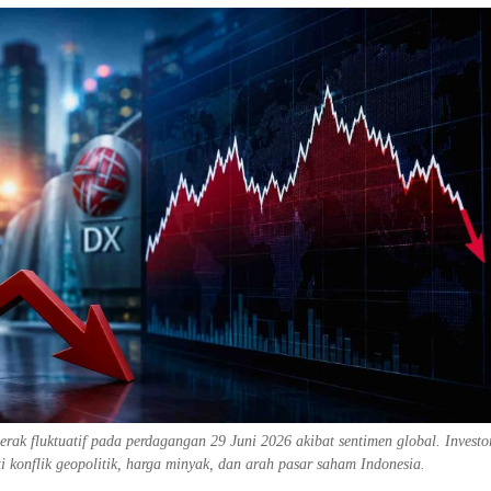
rak fluktuatif pada perdagangan 29 Juni 2026 akibat sentimen global. Investo
 konflik geopolitik, harga minyak, dan arah pasar saham Indonesia.