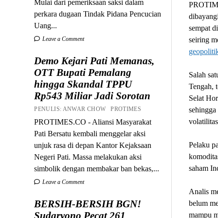
Mulai dari pemeriksaan saksi dalam
PROTIME
perkara dugaan Tindak Pidana Pencucian
dibayangi
Uang...
sempat d
Leave a Comment
seiring m
geopoliti
Demo Kejari Pati Memanas,
OTT Bupati Pemalang
Salah sat
hingga Skandal TPPU
Tengah, t
Rp543 Miliar Jadi Sorotan
Selat Hor
PENULIS: ANWAR CHOW PROTIMES
sehingga 
volatilit
PROTIMES.CO - Aliansi Masyarakat
Pati Bersatu kembali menggelar aksi
Pelaku pa
unjuk rasa di depan Kantor Kejaksaan
komoditas
Negeri Pati. Massa melakukan aksi
saham In
simbolik dengan membakar ban bekas,...
Leave a Comment
Analis me
BERSIH-BERSIH BGN!
belum me
Sudaryono Pecat 261
mampu me