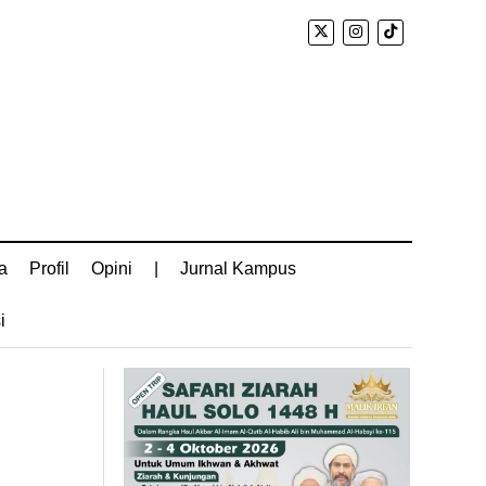
a
Profil
Opini
|
Jurnal Kampus
i