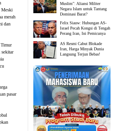
h
Muslim”: Aliansi Militer
Negara Islam untuk Tantang
. Meski
Dominasi Barat?
na merah
Felix Siauw: Hubungan AS-
mi dan
Israel Pecah Kongsi di Tengah
Perang Iran, Ini Pemicunya
AS Resmi Cabut Blokade
 Timur
Iran, Harga Minyak Dunia
sekitar
Langsung Terjun Bebas!
ia
icu
arga
kan pasar
obal
apkan