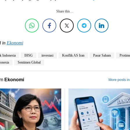
Share this…
 in
Ekonomi
k Indonesia
IHSG
investasi
Konflik AS Iran
Pasar Saham
Protim
onesia
Sentimen Global
om
Ekonomi
More posts i