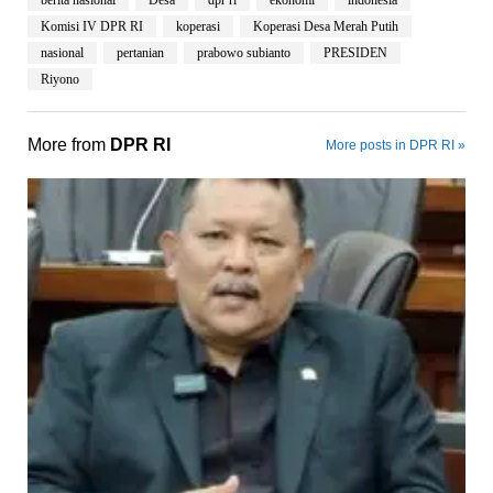
Komisi IV DPR RI
koperasi
Koperasi Desa Merah Putih
nasional
pertanian
prabowo subianto
PRESIDEN
Riyono
More from
DPR RI
More posts in DPR RI »