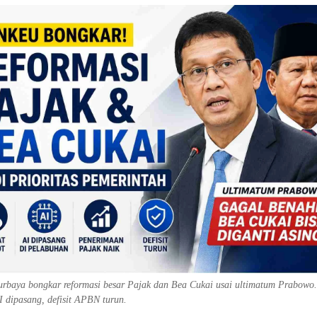
rbaya bongkar reformasi besar Pajak dan Bea Cukai usai ultimatum Prabowo.
I dipasang, defisit APBN turun.