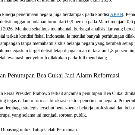
n kinerja penerimaan negara juga berdampak pada kondisi
APBN
. Pem
defisit anggaran bulanan turun dari 0,9 persen pada Maret menjadi 0,6 
l 2026. Menkeu sekaligus membantah berbagai analisis liar yang bered
ial terkait kondisi fiskal Indonesia. Ia menilai banyak perhitungan dila
rampangan tanpa memahami siklus belanja negara yang berubah setiap 
h menegaskan target defisit tetap dijaga aman di kisaran 1,8 persen hin
elah evaluasi menyeluruh dilakukan pada Juli mendatang.
n Penutupan Bea Cukai Jadi Alarm Reformasi
n keras Presiden Prabowo terkait ancaman penutupan Bea Cukai dinila
ling tegas dalam reformasi birokrasi sektor penerimaan negara. Pemerin
n lembaga strategis tersebut benar-benar bekerja profesional dan bebas
orupsi yang selama ini menjadi sorotan publik.
 Dipasang untuk Tutup Celah Permainan