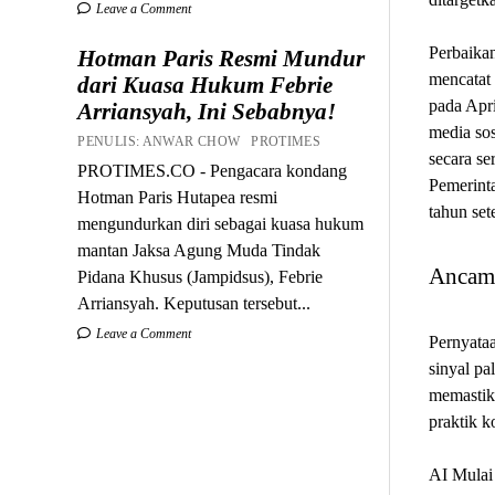
Leave a Comment
Perbaika
Hotman Paris Resmi Mundur
mencatat 
dari Kuasa Hukum Febrie
pada Apri
Arriansyah, Ini Sebabnya!
media sos
PENULIS: ANWAR CHOW PROTIMES
secara se
PROTIMES.CO - Pengacara kondang
Pemerinta
Hotman Paris Hutapea resmi
tahun set
mengundurkan diri sebagai kuasa hukum
mantan Jaksa Agung Muda Tindak
Ancama
Pidana Khusus (Jampidsus), Febrie
Arriansyah. Keputusan tersebut...
Leave a Comment
Pernyataa
sinyal pa
memastika
praktik k
AI Mulai