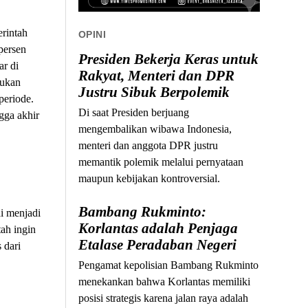
erintah
OPINI
persen
Presiden Bekerja Keras untuk
ar di
Rakyat, Menteri dan DPR
kukan
Justru Sibuk Berpolemik
periode.
Di saat Presiden berjuang
gga akhir
mengembalikan wibawa Indonesia,
menteri dan anggota DPR justru
memantik polemik melalui pernyataan
maupun kebijakan kontroversial.
Bambang Rukminto:
i menjadi
Korlantas adalah Penjaga
tah ingin
Etalase Peradaban Negeri
 dari
Pengamat kepolisian Bambang Rukminto
menekankan bahwa Korlantas memiliki
posisi strategis karena jalan raya adalah