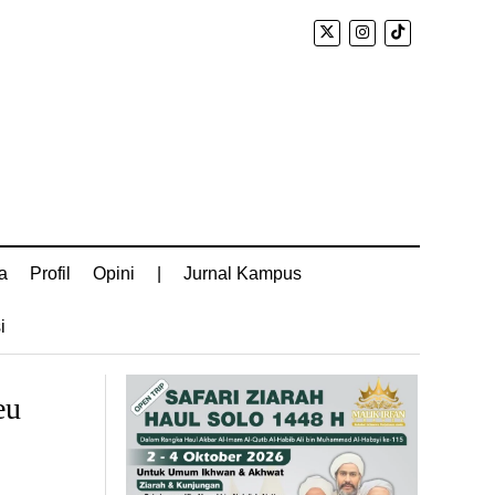
a
Profil
Opini
|
Jurnal Kampus
i
eu