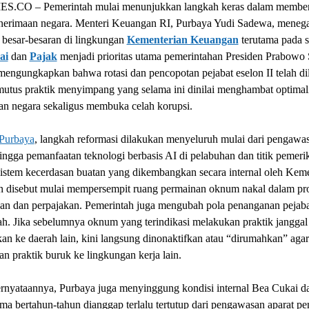
.CO – Pemerintah mulai menunjukkan langkah keras dalam membe
enerimaan negara. Menteri Keuangan RI, Purbaya Yudi Sadewa, meneg
 besar-besaran di lingkungan
Kementerian Keuangan
terutama pada s
ai
dan
Pajak
menjadi prioritas utama pemerintahan Presiden Prabowo 
engungkapkan bahwa rotasi dan pencopotan pejabat eselon II telah d
utus praktik menyimpang yang selama ini dinilai menghambat optimali
an negara sekaligus membuka celah korupsi.
Purbaya
, langkah reformasi dilakukan menyeluruh mulai dari pengawa
hingga pemanfaatan teknologi berbasis AI di pelabuhan dan titik pemeri
istem kecerdasan buatan yang dikembangkan secara internal oleh Keme
 disebut mulai mempersempit ruang permainan oknum nakal dalam pr
an dan perpajakan. Pemerintah juga mengubah pola penanganan pejaba
h. Jika sebelumnya oknum yang terindikasi melakukan praktik janggal
an ke daerah lain, kini langsung dinonaktifkan atau “dirumahkan” agar
n praktik buruk ke lingkungan kerja lain.
rnyataannya, Purbaya juga menyinggung kondisi internal Bea Cukai d
ma bertahun-tahun dianggap terlalu tertutup dari pengawasan aparat p