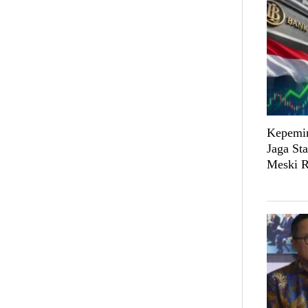
Kepemim
Jaga St
Meski R