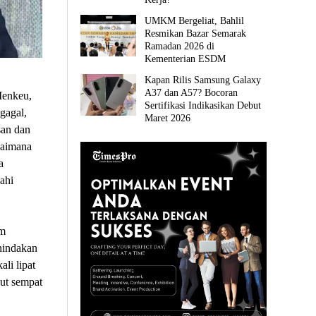
UMKM Bergeliat, Bahlil
Resmikan Bazar Semarak
Ramadan 2026 di
Kementerian ESDM
Kapan Rilis Samsung Galaxy
A37 dan A57? Bocoran
Menkeu,
Sertifikasi Indikasikan Debut
gagal,
Maret 2026
san dan
gaimana
a
ahi
m
nindakan
li lipat
but sempat