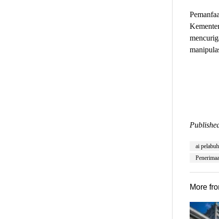
Pemanfaat
Kementer
mencurig
manipulas
Published
ai pelabu
Penerima
More fr