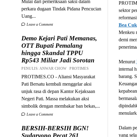
Mulai dari pemeriksaan saksi dalam
PROTIMES
perkara dugaan Tindak Pidana Pencucian
sektor p
Uang...
reformasi
Leave a Comment
Bea Cuk
Menkeu m
Demo Kejari Pati Memanas,
demi mem
OTT Bupati Pemalang
penerima
hingga Skandal TPPU
Rp543 Miliar Jadi Sorotan
Menurut
PENULIS: ANWAR CHOW PROTIMES
internal 
barang. S
PROTIMES.CO - Aliansi Masyarakat
Keuangan
Pati Bersatu kembali menggelar aksi
kepabean
unjuk rasa di depan Kantor Kejaksaan
bermasala
Negeri Pati. Massa melakukan aksi
dipindahk
simbolik dengan membakar ban bekas,...
menularka
Leave a Comment
BERSIH-BERSIH BGN!
Dalam pe
Sudaryono Pecat 261
yang sela