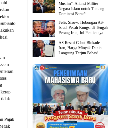
nahi
Muslim”: Aliansi Militer
Negara Islam untuk Tantang
askan
Dominasi Barat?
ektor
Felix Siauw: Hubungan AS-
Subianto.
Israel Pecah Kongsi di Tengah
ilakukan
Perang Iran, Ini Pemicunya
sasi
AS Resmi Cabut Blokade
Iran, Harga Minyak Dunia
Langsung Terjun Bebas!
san
ksaan
nterian
oses
t
 kerap
 tidak
an Pajak
enegak