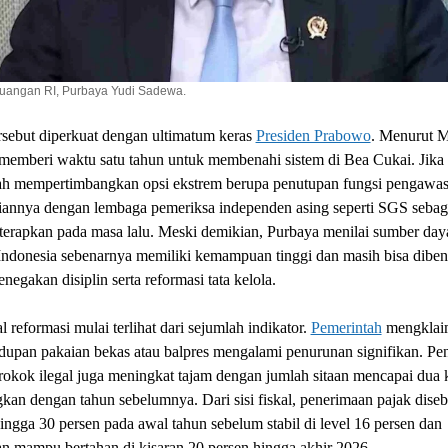
uangan RI, Purbaya Yudi Sadewa.
ersebut diperkuat dengan ultimatum keras
Presiden Prabowo
. Menurut 
memberi waktu satu tahun untuk membenahi sistem di Bea Cukai. Jika 
ah mempertimbangkan opsi ekstrem berupa penutupan fungsi pengawa
iannya dengan lembaga pemeriksa independen asing seperti SGS seba
terapkan pada masa lalu. Meski demikian, Purbaya menilai sumber day
Indonesia sebenarnya memiliki kemampuan tinggi dan masih bisa diben
enegakan disiplin serta reformasi tata kelola.
l reformasi mulai terlihat dari sejumlah indikator.
Pemerintah
mengklai
dupan pakaian bekas atau balpres mengalami penurunan signifikan. Pe
rokok ilegal juga meningkat tajam dengan jumlah sitaan mencapai dua ka
kan dengan tahun sebelumnya. Dari sisi fiskal, penerimaan pajak dise
ngga 30 persen pada awal tahun sebelum stabil di level 16 persen dan
an mampu bertahan di kisaran 20 persen hingga akhir 2026.