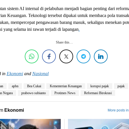
an sistem AI internal di pelabuhan menjadi bagian penting dari reform
ian Keuangan. Teknologi tersebut dipakai untuk membaca pola transak
akan, mempercepat pengawasan barang masuk, sekaligus menekan pot
i yang selama ini rawan terjadi di lapangan
.
Share this…
 in
Ekonomi
and
Nasional
han
apbn
Bea Cukai
Kementerian Keuangan
korupsi pajak
pajak
an Negara
prabowo subianto
Protimes News
Reformasi Birokrasi
om
Ekonomi
More posts i