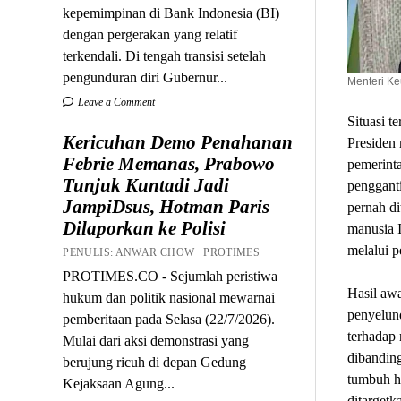
kepemimpinan di Bank Indonesia (BI)
dengan pergerakan yang relatif
terkendali. Di tengah transisi setelah
pengunduran diri Gubernur...
Menteri Ke
Leave a Comment
Situasi t
Kericuhan Demo Penahanan
Presiden 
Febrie Memanas, Prabowo
pemerint
Tunjuk Kuntadi Jadi
penggant
JampiDsus, Hotman Paris
pernah di
Dilaporkan ke Polisi
manusia 
melalui p
PENULIS: ANWAR CHOW PROTIMES
PROTIMES.CO - Sejumlah peristiwa
Hasil awa
hukum dan politik nasional mewarnai
penyelun
pemberitaan pada Selasa (22/7/2026).
terhadap 
Mulai dari aksi demonstrasi yang
dibanding
berujung ricuh di depan Gedung
tumbuh hi
Kejaksaan Agung...
ditargetk