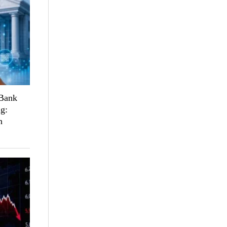
 Bank
g:
n