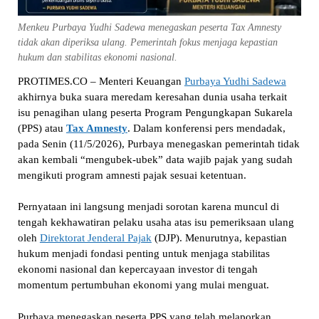
Menkeu Purbaya Yudhi Sadewa menegaskan peserta Tax Amnesty
tidak akan diperiksa ulang. Pemerintah fokus menjaga kepastian
hukum dan stabilitas ekonomi nasional.
PROTIMES.CO – Menteri Keuangan
Purbaya Yudhi Sadewa
akhirnya buka suara meredam keresahan dunia usaha terkait
isu penagihan ulang peserta Program Pengungkapan Sukarela
(PPS) atau
Tax Amnesty
. Dalam konferensi pers mendadak,
pada Senin (11/5/2026), Purbaya menegaskan pemerintah tidak
akan kembali “mengubek-ubek” data wajib pajak yang sudah
mengikuti program amnesti pajak sesuai ketentuan.
Pernyataan ini langsung menjadi sorotan karena muncul di
tengah kekhawatiran pelaku usaha atas isu pemeriksaan ulang
oleh
Direktorat Jenderal Pajak
(DJP). Menurutnya, kepastian
hukum menjadi fondasi penting untuk menjaga stabilitas
ekonomi nasional dan kepercayaan investor di tengah
momentum pertumbuhan ekonomi yang mulai menguat.
Purbaya menegaskan peserta PPS yang telah melaporkan