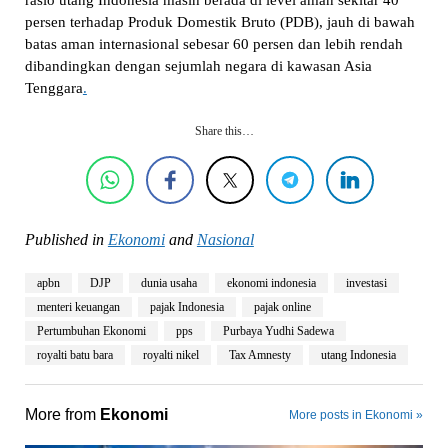
rasio utang Indonesia masih berada di level aman sekitar 40
persen terhadap Produk Domestik Bruto (PDB), jauh di bawah
batas aman internasional sebesar 60 persen dan lebih rendah
dibandingkan dengan sejumlah negara di kawasan Asia
Tenggara
.
Share this…
Published in
Ekonomi
and
Nasional
apbn
DJP
dunia usaha
ekonomi indonesia
investasi
menteri keuangan
pajak Indonesia
pajak online
Pertumbuhan Ekonomi
pps
Purbaya Yudhi Sadewa
royalti batu bara
royalti nikel
Tax Amnesty
utang Indonesia
More from
Ekonomi
More posts in Ekonomi »