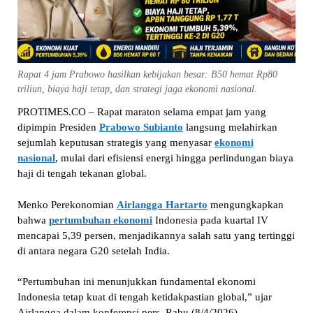
Rapat 4 jam Prabowo hasilkan kebijakan besar: B50 hemat Rp80
triliun, biaya haji tetap, dan strategi jaga ekonomi nasional.
PROTIMES.CO – Rapat maraton selama empat jam yang
dipimpin Presiden
Prabowo Subianto
langsung melahirkan
sejumlah keputusan strategis yang menyasar
ekonomi
nasional
, mulai dari efisiensi energi hingga perlindungan biaya
haji di tengah tekanan global.
Menko Perekonomian
Airlangga Hartarto
mengungkapkan
bahwa
pertumbuhan ekonomi
Indonesia pada kuartal IV
mencapai 5,39 persen, menjadikannya salah satu yang tertinggi
di antara negara G20 setelah India.
“Pertumbuhan ini menunjukkan fundamental ekonomi
Indonesia tetap kuat di tengah ketidakpastian global,” ujar
Airlangga dalam konferensi pers, Rabu (8/4/2026).