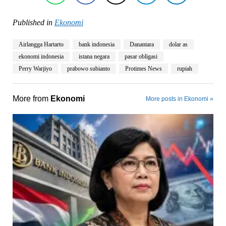
Published in
Ekonomi
Airlangga Hartarto
bank indonesia
Danantara
dolar as
ekonomi indonesia
istana negara
pasar obligasi
Perry Warjiyo
prabowo subianto
Protimes News
rupiah
More from
Ekonomi
More posts in Ekonomi »