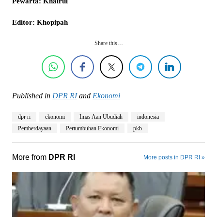
Pewarta: Khairul
Editor: Khopipah
Share this…
Published in
DPR RI
and
Ekonomi
dpr ri
ekonomi
Imas Aan Ubudiah
indonesia
Pemberdayaan
Pertumbuhan Ekonomi
pkb
More from
DPR RI
More posts in DPR RI »