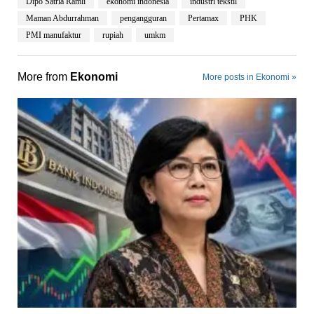
Dipo Satria Ramli
ekonomi indonesia
industri tekstil
Maman Abdurrahman
pengangguran
Pertamax
PHK
PMI manufaktur
rupiah
umkm
More from
Ekonomi
More posts in Ekonomi »