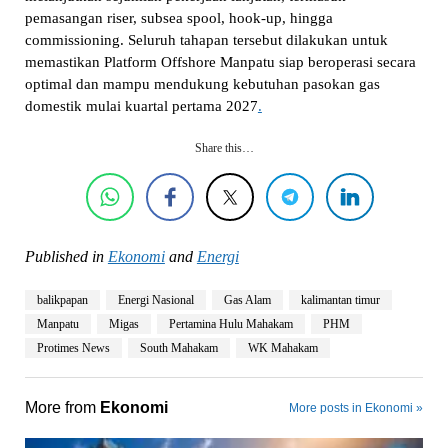
pemasangan riser, subsea spool, hook-up, hingga
commissioning. Seluruh tahapan tersebut dilakukan untuk
memastikan Platform Offshore Manpatu siap beroperasi secara
optimal dan mampu mendukung kebutuhan pasokan gas
domestik mulai kuartal pertama 2027
.
Share this…
Published in
Ekonomi
and
Energi
balikpapan
Energi Nasional
Gas Alam
kalimantan timur
Manpatu
Migas
Pertamina Hulu Mahakam
PHM
Protimes News
South Mahakam
WK Mahakam
More from
Ekonomi
More posts in Ekonomi »