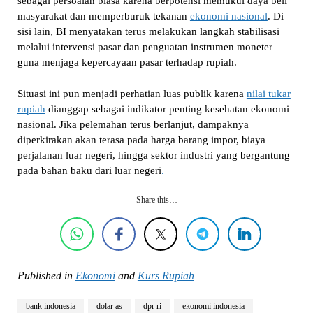
sebagai persoalan biasa karena berpotensi memukul daya beli
masyarakat dan memperburuk tekanan
ekonomi nasional
. Di
sisi lain, BI menyatakan terus melakukan langkah stabilisasi
melalui intervensi pasar dan penguatan instrumen moneter
guna menjaga kepercayaan pasar terhadap rupiah.
Situasi ini pun menjadi perhatian luas publik karena
nilai tukar
rupiah
dianggap sebagai indikator penting kesehatan ekonomi
nasional. Jika pelemahan terus berlanjut, dampaknya
diperkirakan akan terasa pada harga barang impor, biaya
perjalanan luar negeri, hingga sektor industri yang bergantung
pada bahan baku dari luar negeri
.
Share this…
Published in
Ekonomi
and
Kurs Rupiah
bank indonesia
dolar as
dpr ri
ekonomi indonesia