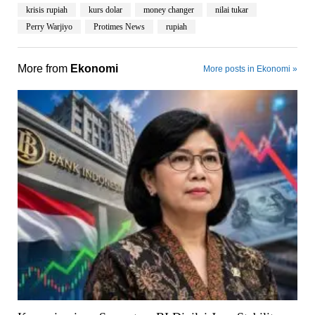
krisis rupiah
kurs dolar
money changer
nilai tukar
Perry Warjiyo
Protimes News
rupiah
More from
Ekonomi
More posts in Ekonomi »