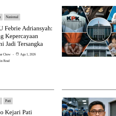
m
Nasional
 Febrie Adriansyah:
g Kepercayaan
i Jadi Tersangka
ar Chow
Agu 1, 2026
in Read
h
Pati
 Kejari Pati