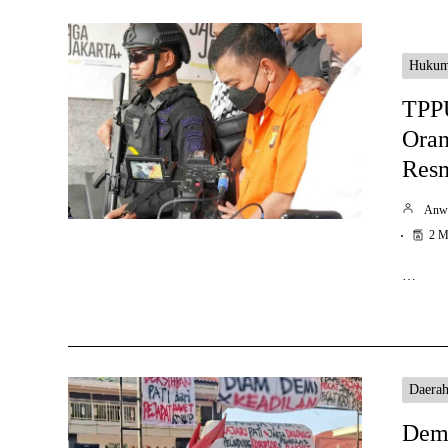
Huku
TPPU
Oran
Resm
Anw
2 M
…
Daera
Demo