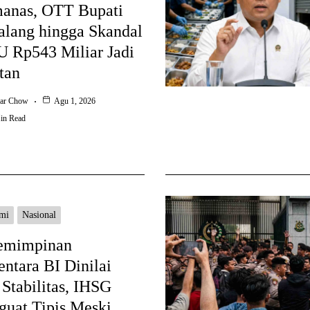
anas, OTT Bupati
lang hingga Skandal
 Rp543 Miliar Jadi
tan
ar Chow
Agu 1, 2026
in Read
mi
Nasional
emimpinan
ntara BI Dinilai
 Stabilitas, IHSG
uat Tipis Meski