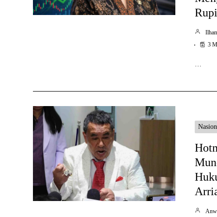
Rupi
Ilha
3 M
…
Nasion
Hotm
Mund
Huk
Arri
Anw