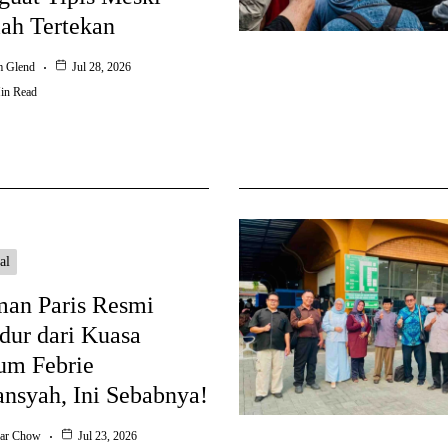
ah Tertekan
m Glend
Jul 28, 2026
in Read
al
an Paris Resmi
ur dari Kuasa
um Febrie
ansyah, Ini Sebabnya!
ar Chow
Jul 23, 2026