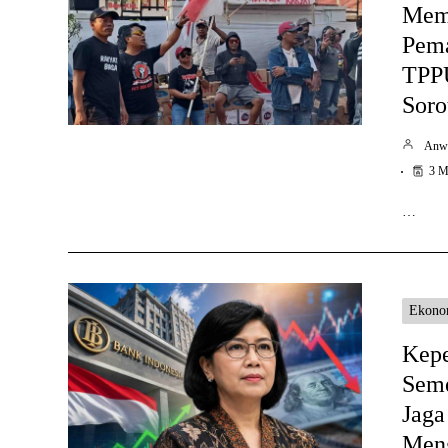
Mem
Pema
TPPU
Soro
Anw
3 M
…
Ekono
Kep
Seme
Jaga
Meng