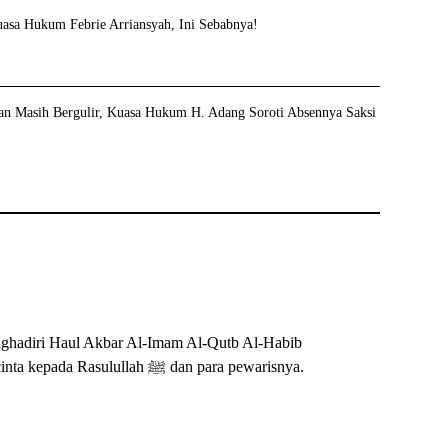
asa Hukum Febrie Arriansyah, Ini Sebabnya!
tan Masih Bergulir, Kuasa Hukum H. Adang Soroti Absennya Saksi
nghadiri Haul Akbar Al-Imam Al-Qutb Al-Habib
Ali bin Muhammad Al-Habsyi ke-115, serta mempererat cinta kepada Rasulullah ﷺ dan para pewarisnya.