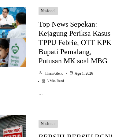
Nasional
Top News Sepekan:
Kejagung Periksa Kasus
TPPU Febrie, OTT KPK
Bupati Pemalang,
Putusan MK soal MBG
Ilham Glend
Agu 1, 2026
3 Min Read
…
Nasional
BERSIH-BERSIH BGN!