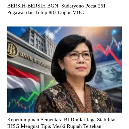
BERSIH-BERSIH BGN! Sudaryono Pecat 261
Pegawai dan Tutup 883 Dapur MBG
Kepemimpinan Sementara BI Dinilai Jaga Stabilitas,
IHSG Menguat Tipis Meski Rupiah Tertekan