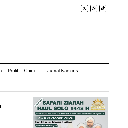
a
Profil
Opini
|
Jurnal Kampus
i
a