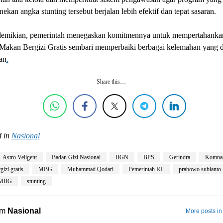
ekan angka stunting tersebut berjalan lebih efektif dan tepat sasaran.
emikian, pemerintah menegaskan komitmennya untuk mempertahanka
Makan Bergizi Gratis sembari memperbaiki berbagai kelemahan yang 
an
.
Share this…
 in
Nasional
Astro Veligent
Badan Gizi Nasional
BGN
BPS
Gerindra
Komna
izi gratis
MBG
Muhammad Qodari
Pemerintah RI.
prabowo subianto
 MBG
stunting
om
Nasional
More posts in