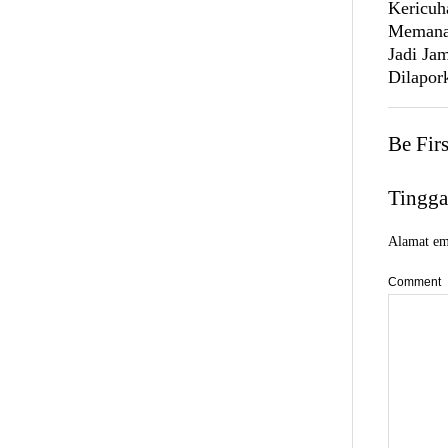
Kericuh
Memanas
Jadi Ja
Dilapork
Be Fir
Tingga
Alamat ema
Comment