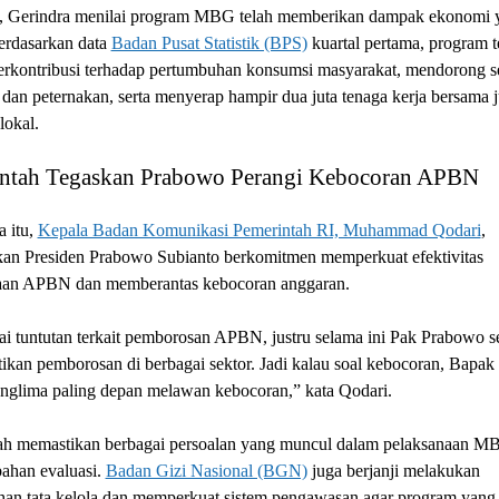
tu, Gerindra menilai program MBG telah memberikan dampak ekonomi 
Berdasarkan data
Badan Pusat Statistik (BPS)
kuartal pertama, program t
berkontribusi terhadap pertumbuhan konsumsi masyarakat, mendorong s
 dan peternakan, serta menyerap hampir dua juta tenaga kerja bersama 
lokal.
ntah Tegaskan Prabowo Perangi Kebocoran APBN
 itu,
Kepala Badan Komunikasi Pemerintah RI, Muhammad Qodari
,
an Presiden Prabowo Subianto berkomitmen memperkuat efektivitas
an APBN dan memberantas kebocoran anggaran.
i tuntutan terkait pemborosan APBN, justru selama ini Pak Prabowo 
kan pemborosan di berbagai sektor. Jadi kalau soal kebocoran, Bapak
anglima paling depan melawan kebocoran,” kata Qodari.
ah memastikan berbagai persoalan yang muncul dalam pelaksanaan M
bahan evaluasi.
Badan Gizi Nasional (BGN)
juga berjanji melakukan
an tata kelola dan memperkuat sistem pengawasan agar program yang 