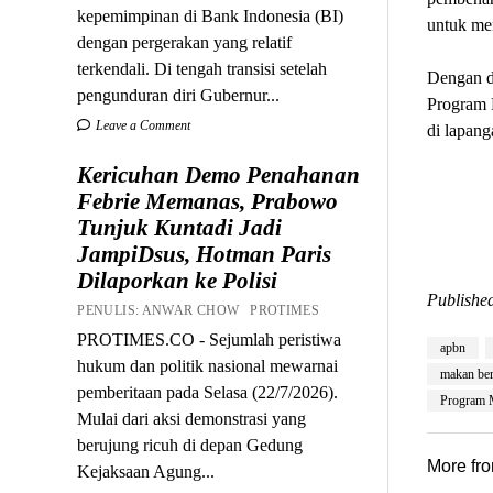
kepemimpinan di Bank Indonesia (BI)
untuk men
dengan pergerakan yang relatif
terkendali. Di tengah transisi setelah
Dengan d
pengunduran diri Gubernur...
Program 
Leave a Comment
di lapang
Kericuhan Demo Penahanan
Febrie Memanas, Prabowo
Tunjuk Kuntadi Jadi
JampiDsus, Hotman Paris
Dilaporkan ke Polisi
Published
PENULIS: ANWAR CHOW PROTIMES
PROTIMES.CO - Sejumlah peristiwa
apbn
hukum dan politik nasional mewarnai
makan berg
pemberitaan pada Selasa (22/7/2026).
Program
Mulai dari aksi demonstrasi yang
berujung ricuh di depan Gedung
More fr
Kejaksaan Agung...