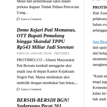
Mulai dari pemeriksaan saksi dalam
perkara dugaan Tindak Pidana Pencucian
PROTI
Uang...
Hak Asas
pelaksan
Leave a Comment
bahan eva
Demo Kejari Pati Memanas,
pelangg
OTT Bupati Pemalang
hingga Skandal TPPU
Juru Bica
Rp543 Miliar Jadi Sorotan
dari upa
dari kela
PENULIS: ANWAR CHOW PROTIMES
momentum
PROTIMES.CO - Aliansi Masyarakat
menghent
Pati Bersatu kembali menggelar aksi
unjuk rasa di depan Kantor Kejaksaan
“Kami me
Negeri Pati. Massa melakukan aksi
tetapi ju
simbolik dengan membakar ban bekas,...
Kemenkes,
Leave a Comment
kalau in
hak anak 
BERSIH-BERSIH BGN!
Sudaryono Pecat 261