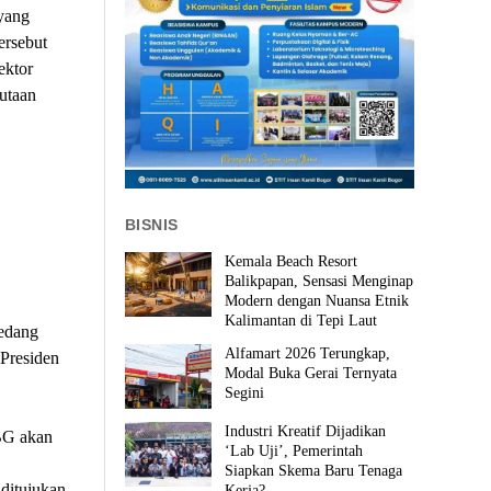
yang
ersebut
ektor
jutaan
BISNIS
Kemala Beach Resort
Balikpapan, Sensasi Menginap
Modern dengan Nuansa Etnik
Kalimantan di Tepi Laut
sedang
Alfamart 2026 Terungkap,
 Presiden
Modal Buka Gerai Ternyata
Segini
Industri Kreatif Dijadikan
BG akan
‘Lab Uji’, Pemerintah
Siapkan Skema Baru Tenaga
ditujukan
Kerja?