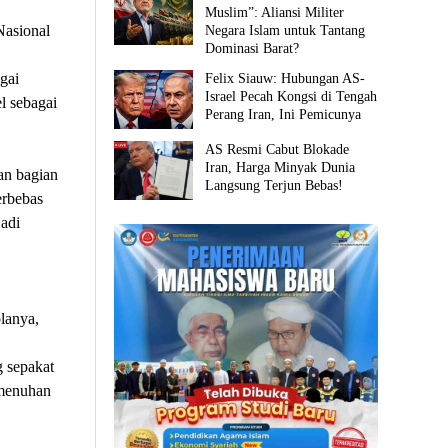
Muslim”: Aliansi Militer
Nasional
Negara Islam untuk Tantang
Dominasi Barat?
gai
Felix Siauw: Hubungan AS-
Israel Pecah Kongsi di Tengah
l sebagai
Perang Iran, Ini Pemicunya
AS Resmi Cabut Blokade
Iran, Harga Minyak Dunia
n bagian
Langsung Terjun Bebas!
erbebas
adi
lanya,
g sepakat
emenuhan