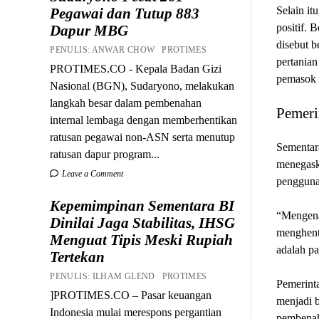
Selain i
Pegawai dan Tutup 883
positif. 
Dapur MBG
disebut 
PENULIS: ANWAR CHOW PROTIMES
pertanian
PROTIMES.CO - Kepala Badan Gizi
pemasok 
Nasional (BGN), Sudaryono, melakukan
langkah besar dalam pembenahan
Pemeri
internal lembaga dengan memberhentikan
ratusan pegawai non-ASN serta menutup
Sementara
ratusan dapur program...
menegask
Leave a Comment
pengguna
Kepemimpinan Sementara BI
“Mengena
Dinilai Jaga Stabilitas, IHSG
menghenti
Menguat Tipis Meski Rupiah
adalah p
Tertekan
PENULIS: ILHAM GLEND PROTIMES
Pemerint
]PROTIMES.CO – Pasar keuangan
menjadi 
Indonesia mulai merespons pergantian
pembenah