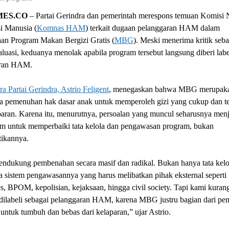
MES.CO
– Partai Gerindra dan pemerintah merespons temuan Komisi 
i Manusia (
Komnas HAM
) terkait dugaan pelanggaran HAM dalam
aan Program Makan Bergizi Gratis (
MBG
). Meski menerima kritik seba
luasi, keduanya menolak apabila program tersebut langsung diberi labe
aran HAM.
ra Partai Gerindra, Astrio Feligent
, menegaskan bahwa MBG merupaka
ya pemenuhan hak dasar anak untuk memperoleh gizi yang cukup dan t
paran. Karena itu, menurutnya, persoalan yang muncul seharusnya menj
 untuk memperbaiki tata kelola dan pengawasan program, bukan
ikannya.
ndukung pembenahan secara masif dan radikal. Bukan hanya tata kelo
ga sistem pengawasannya yang harus melibatkan pihak eksternal seperti
 BPOM, kepolisian, kejaksaan, hingga civil society. Tapi kami kuran
i dilabeli sebagai pelanggaran HAM, karena MBG justru bagian dari p
untuk tumbuh dan bebas dari kelaparan,” ujar Astrio.