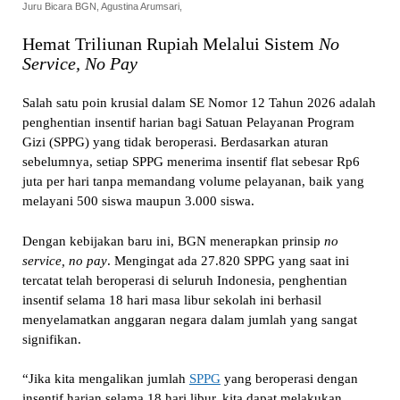
Juru Bicara BGN, Agustina Arumsari,
Hemat Triliunan Rupiah Melalui Sistem
No
Service, No Pay
Salah satu poin krusial dalam SE Nomor 12 Tahun 2026 adalah
penghentian insentif harian bagi Satuan Pelayanan Program
Gizi (SPPG) yang tidak beroperasi. Berdasarkan aturan
sebelumnya, setiap SPPG menerima insentif flat sebesar Rp6
juta per hari tanpa memandang volume pelayanan, baik yang
melayani 500 siswa maupun 3.000 siswa.
Dengan kebijakan baru ini, BGN menerapkan prinsip
no
service, no pay
. Mengingat ada 27.820 SPPG yang saat ini
tercatat telah beroperasi di seluruh Indonesia, penghentian
insentif selama 18 hari masa libur sekolah ini berhasil
menyelamatkan anggaran negara dalam jumlah yang sangat
signifikan.
“Jika kita mengalikan jumlah
SPPG
yang beroperasi dengan
insentif harian selama 18 hari libur, kita dapat melakukan