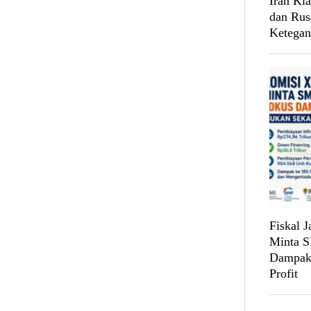
Iran Kl
dan Rus
Ketega
Fiskal 
Minta 
Dampak
Profit