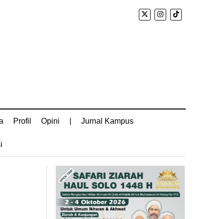
a
Profil
Opini
|
Jurnal Kampus
i