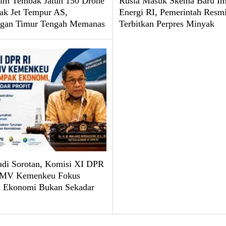
aim Tembak Jatuh 150 Drone
Rusia Masuk Skema Baru I
ak Jet Tempur AS,
Energi RI, Pemerintah Resm
ngan Timur Tengah Memanas
Terbitkan Perpres Minyak
Jadi Sorotan, Komisi XI DPR
SMV Kemenkeu Fokus
 Ekonomi Bukan Sekadar