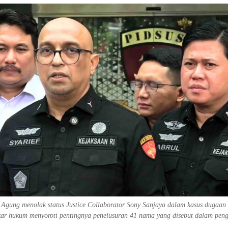
Agung menolak status Justice Collaborator Sony Sanjaya dalam kasus dugaan 
r hukum menyoroti pentingnya penelusuran 41 nama yang disebut dalam pe