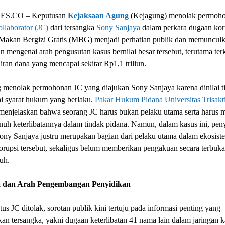
S.CO – Keputusan
Kejaksaan Agung
(Kejagung) menolak permoh
ollaborator (JC)
dari tersangka
Sony Sanjaya
dalam perkara dugaan kor
Makan Bergizi Gratis (MBG) menjadi perhatian publik dan memuncul
n mengenai arah pengusutan kasus bernilai besar tersebut, terutama terk
iran dana yang mencapai sekitar Rp1,1 triliun.
 menolak permohonan JC yang diajukan Sony Sanjaya karena dinilai t
 syarat hukum yang berlaku.
Pakar Hukum Pidana Universitas Trisakti
 menjelaskan bahwa seorang JC harus bukan pelaku utama serta harus 
nuh keterlibatannya dalam tindak pidana. Namun, dalam kasus ini, pen
ony Sanjaya justru merupakan bagian dari pelaku utama dalam ekosist
rupsi tersebut, sekaligus belum memberikan pengakuan secara terbuka
uh.
 dan Arah Pengembangan Penyidikan
tus JC ditolak, sorotan publik kini tertuju pada informasi penting yang
an tersangka, yakni dugaan keterlibatan 41 nama lain dalam jaringan k