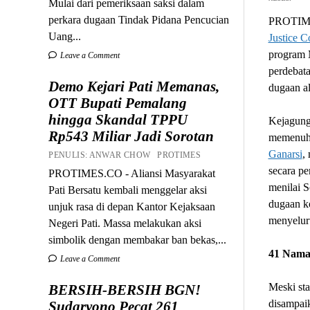
Mulai dari pemeriksaan saksi dalam
perkara dugaan Tindak Pidana Pencucian
PROTIME
Uang...
Justice C
program 
Leave a Comment
perdebata
Demo Kejari Pati Memanas,
dugaan al
OTT Bupati Pemalang
hingga Skandal TPPU
Kejagung
Rp543 Miliar Jadi Sorotan
memenuhi
Ganarsi
,
PENULIS: ANWAR CHOW PROTIMES
secara pe
PROTIMES.CO - Aliansi Masyarakat
menilai S
Pati Bersatu kembali menggelar aksi
dugaan ko
unjuk rasa di depan Kantor Kejaksaan
menyelur
Negeri Pati. Massa melakukan aksi
simbolik dengan membakar ban bekas,...
41 Nama
Leave a Comment
Meski sta
BERSIH-BERSIH BGN!
disampaik
Sudaryono Pecat 261