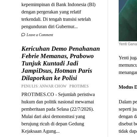
kepemimpinan di Bank Indonesia (BI)
dengan pergerakan yang relatif
terkendali. Di tengah transisi setelah
pengunduran diri Gubernur...
Leave a Comment
Yenti Gana
Kericuhan Demo Penahanan
Febrie Memanas, Prabowo
Yenti jug
Tunjuk Kuntadi Jadi
memunculk
JampiDsus, Hotman Paris
menangan
Dilaporkan ke Polisi
PENULIS: ANWAR CHOW PROTIMES
Modus D
PROTIMES.CO - Sejumlah peristiwa
hukum dan politik nasional mewarnai
Dalam per
pemberitaan pada Selasa (22/7/2026).
seperti j
Mulai dari aksi demonstrasi yang
dengan da
berujung ricuh di depan Gedung
disebut b
Kejaksaan Agung...
tidak dap