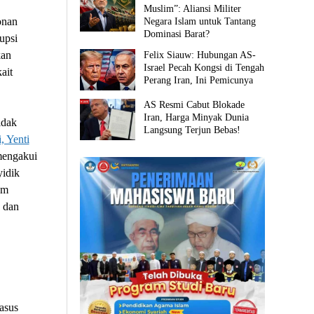
Muslim”: Aliansi Militer
onan
Negara Islam untuk Tantang
Dominasi Barat?
upsi
kan
Felix Siauw: Hubungan AS-
Israel Pecah Kongsi di Tengah
ait
Perang Iran, Ini Pemicunya
AS Resmi Cabut Blokade
Iran, Harga Minyak Dunia
idak
Langsung Terjun Bebas!
, Yenti
mengakui
yidik
em
 dan
asus