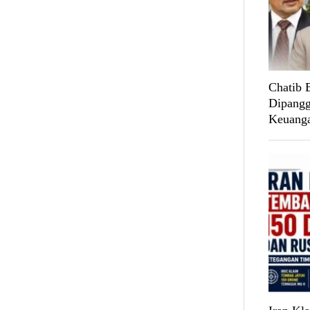
Chatib 
Dipangg
Keuang