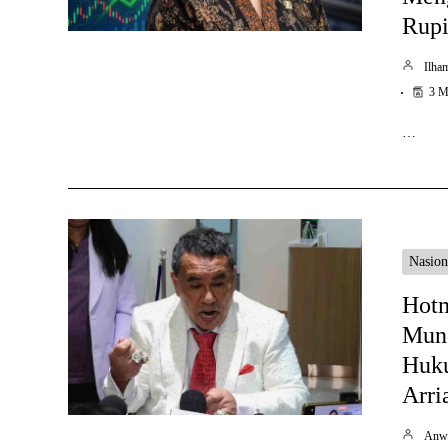
Rupi
Ilha
3 M
…
Nasion
Hotm
Mund
Huk
Arri
Anw