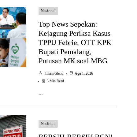
Nasional
Top News Sepekan:
Kejagung Periksa Kasus
TPPU Febrie, OTT KPK
Bupati Pemalang,
Putusan MK soal MBG
Ilham Glend
Agu 1, 2026
3 Min Read
…
Nasional
BERSIH-BERSIH BGN!