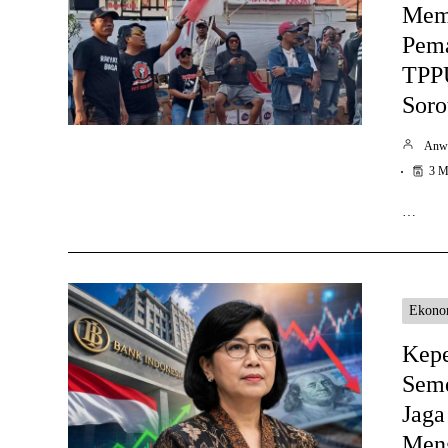
Mem
Pema
TPPU
Soro
Anw
3 M
…
Ekono
Kep
Seme
Jaga
Meng