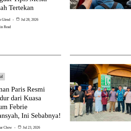
ah Tertekan
m Glend
Jul 28, 2026
in Read
al
an Paris Resmi
ur dari Kuasa
um Febrie
ansyah, Ini Sebabnya!
ar Chow
Jul 23, 2026