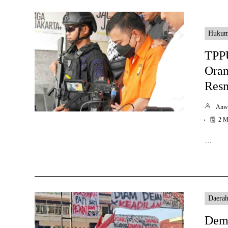
Huku
TPPU
Oran
Resm
Anw
2 M
…
Daera
Demo