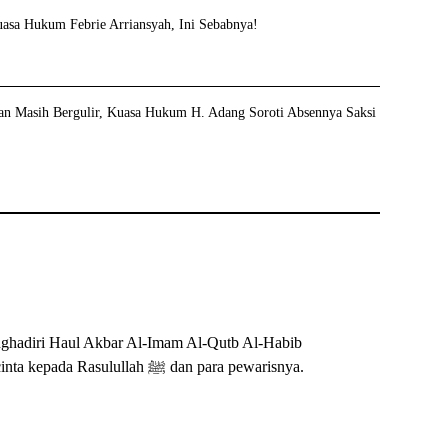
asa Hukum Febrie Arriansyah, Ini Sebabnya!
tan Masih Bergulir, Kuasa Hukum H. Adang Soroti Absennya Saksi
nghadiri Haul Akbar Al-Imam Al-Qutb Al-Habib
Ali bin Muhammad Al-Habsyi ke-115, serta mempererat cinta kepada Rasulullah ﷺ dan para pewarisnya.