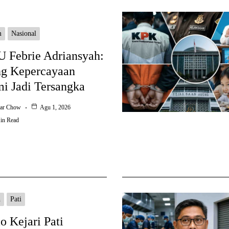
m
Nasional
 Febrie Adriansyah:
g Kepercayaan
i Jadi Tersangka
ar Chow
Agu 1, 2026
in Read
h
Pati
 Kejari Pati