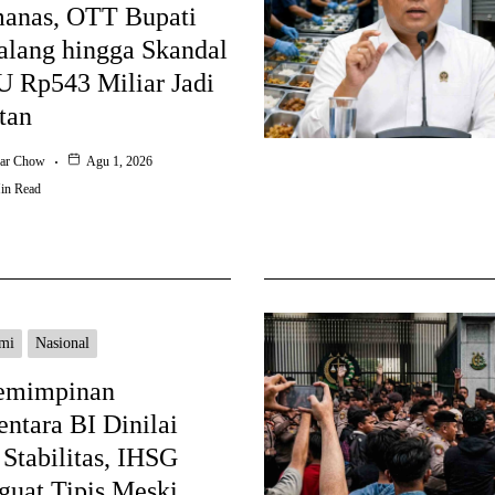
anas, OTT Bupati
lang hingga Skandal
 Rp543 Miliar Jadi
tan
ar Chow
Agu 1, 2026
in Read
mi
Nasional
emimpinan
ntara BI Dinilai
 Stabilitas, IHSG
uat Tipis Meski