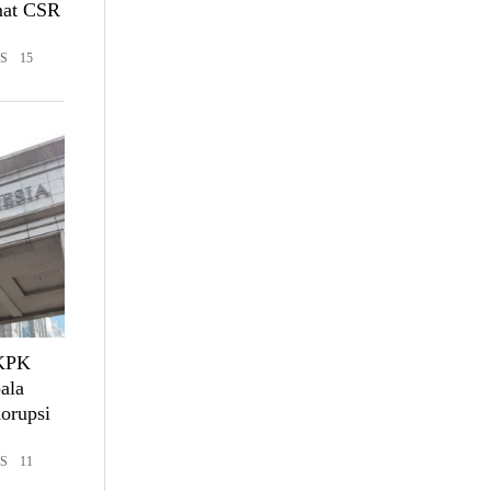
mat CSR
S 15
 KPK
ala
orupsi
S 11