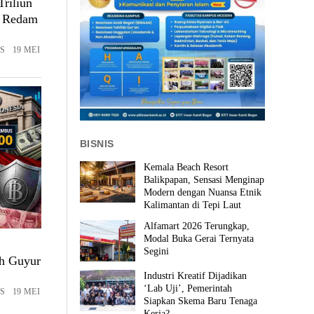
Triliun
i Redam
S 19 MEI
BISNIS
Kemala Beach Resort
Balikpapan, Sensasi Menginap
Modern dengan Nuansa Etnik
Kalimantan di Tepi Laut
Alfamart 2026 Terungkap,
Modal Buka Gerai Ternyata
Segini
ah Guyur
Industri Kreatif Dijadikan
‘Lab Uji’, Pemerintah
S 19 MEI
Siapkan Skema Baru Tenaga
Kerja?