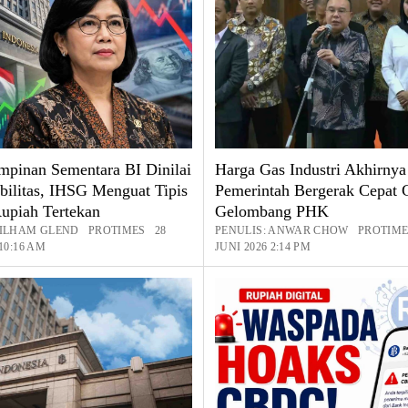
pinan Sementara BI Dinilai
Harga Gas Industri Akhirnya
abilitas, IHSG Menguat Tipis
Pemerintah Bergerak Cepat 
upiah Tertekan
Gelombang PHK
: ILHAM GLEND PROTIMES 28
PENULIS: ANWAR CHOW PROTIME
 10:16 AM
JUNI 2026 2:14 PM