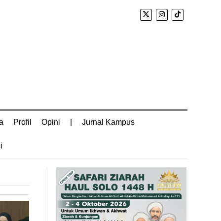
a
Profil
Opini
|
Jurnal Kampus
i