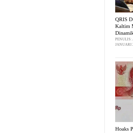
QRIS Do
Kaltim 
Dinamik
PENULIS
JANUARI 2
Hoaks P