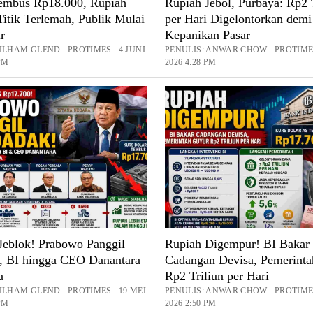
embus Rp18.000, Rupiah
Rupiah Jebol, Purbaya: Rp2 
Titik Terlemah, Publik Mulai
per Hari Digelontorkan dem
r
Kepanikan Pasar
 ILHAM GLEND PROTIMES 4 JUNI
PENULIS: ANWAR CHOW PROTIME
 PM
2026 4:28 PM
Jeblok! Prabowo Panggil
Rupiah Digempur! BI Bakar
 BI hingga CEO Danantara
Cadangan Devisa, Pemerint
a
Rp2 Triliun per Hari
 ILHAM GLEND PROTIMES 19 MEI
PENULIS: ANWAR CHOW PROTIME
 PM
2026 2:50 PM