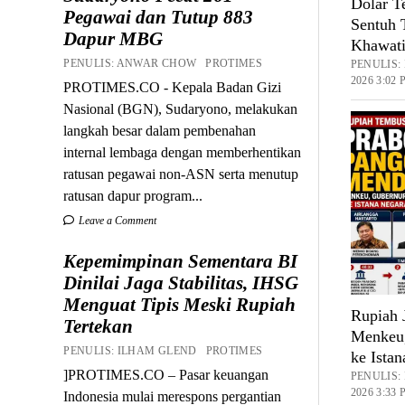
Dolar T
Pegawai dan Tutup 883
Sentuh 
Dapur MBG
Khawati
PENULIS: ANWAR CHOW PROTIMES
PENULIS:
2026 3:02
PROTIMES.CO - Kepala Badan Gizi
Nasional (BGN), Sudaryono, melakukan
langkah besar dalam pembenahan
internal lembaga dengan memberhentikan
ratusan pegawai non-ASN serta menutup
ratusan dapur program...
Leave a Comment
Kepemimpinan Sementara BI
Dinilai Jaga Stabilitas, IHSG
Menguat Tipis Meski Rupiah
Rupiah 
Tertekan
Menkeu,
PENULIS: ILHAM GLEND PROTIMES
ke Istan
]PROTIMES.CO – Pasar keuangan
PENULIS:
2026 3:33
Indonesia mulai merespons pergantian