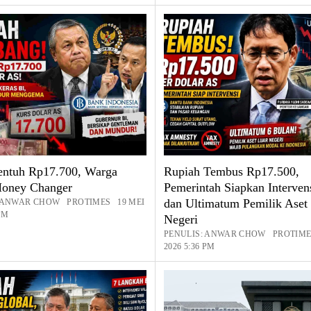
entuh Rp17.700, Warga
Rupiah Tembus Rp17.500,
oney Changer
Pemerintah Siapkan Interven
dan Ultimatum Pemilik Aset
: ANWAR CHOW PROTIMES 19 MEI
 PM
Negeri
PENULIS: ANWAR CHOW PROTIME
2026 5:36 PM