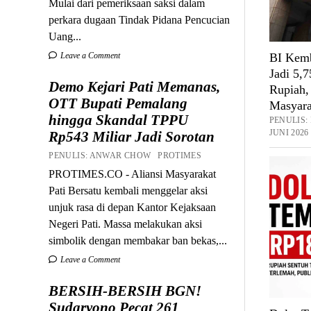
Mulai dari pemeriksaan saksi dalam
perkara dugaan Tindak Pidana Pencucian
Uang...
Leave a Comment
BI Kemb
Jadi 5,
Demo Kejari Pati Memanas,
Rupiah,
OTT Bupati Pemalang
Masyara
hingga Skandal TPPU
PENULIS
JUNI 2026
Rp543 Miliar Jadi Sorotan
PENULIS: ANWAR CHOW PROTIMES
PROTIMES.CO - Aliansi Masyarakat
Pati Bersatu kembali menggelar aksi
unjuk rasa di depan Kantor Kejaksaan
Negeri Pati. Massa melakukan aksi
simbolik dengan membakar ban bekas,...
Leave a Comment
BERSIH-BERSIH BGN!
Sudaryono Pecat 261