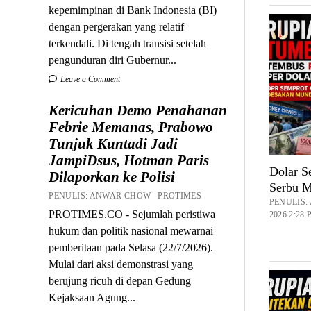
kepemimpinan di Bank Indonesia (BI)
dengan pergerakan yang relatif
terkendali. Di tengah transisi setelah
pengunduran diri Gubernur...
Leave a Comment
Kericuhan Demo Penahanan
Febrie Memanas, Prabowo
Tunjuk Kuntadi Jadi
JampiDsus, Hotman Paris
Dolar S
Dilaporkan ke Polisi
Serbu M
PENULIS: ANWAR CHOW PROTIMES
PENULIS
PROTIMES.CO - Sejumlah peristiwa
2026 2:28
hukum dan politik nasional mewarnai
pemberitaan pada Selasa (22/7/2026).
Mulai dari aksi demonstrasi yang
berujung ricuh di depan Gedung
Kejaksaan Agung...