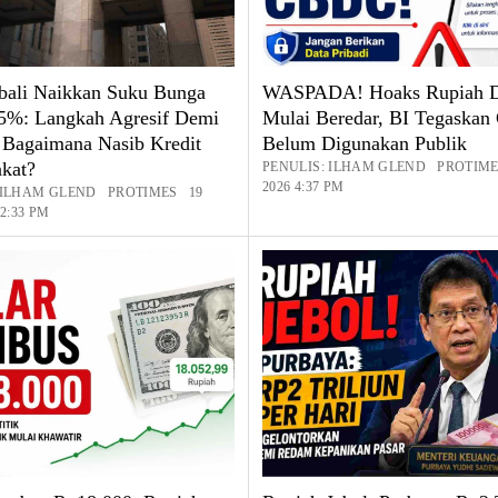
ali Naikkan Suku Bunga
WASPADA! Hoaks Rupiah Di
75%: Langkah Agresif Demi
Mulai Beredar, BI Tegaska
 Bagaimana Nasib Kredit
Belum Digunakan Publik
kat?
PENULIS: ILHAM GLEND PROTIME
2026 4:37 PM
: ILHAM GLEND PROTIMES 19
 2:33 PM