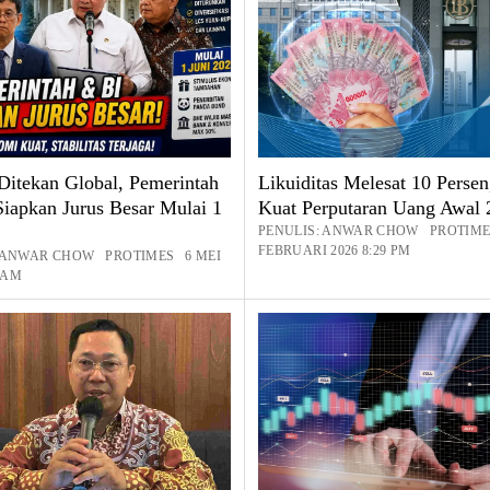
Ditekan Global, Pemerintah
Likuiditas Melesat 10 Persen
Siapkan Jurus Besar Mulai 1
Kuat Perputaran Uang Awal 
PENULIS: ANWAR CHOW PROTIME
FEBRUARI 2026 8:29 PM
: ANWAR CHOW PROTIMES 6 MEI
6 AM