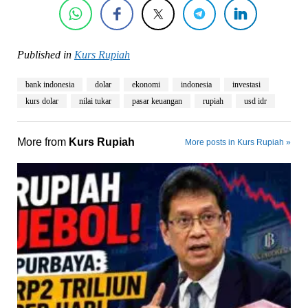
Published in
Kurs Rupiah
bank indonesia
dolar
ekonomi
indonesia
investasi
kurs dolar
nilai tukar
pasar keuangan
rupiah
usd idr
More from
Kurs Rupiah
More posts in Kurs Rupiah »