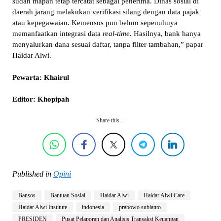
sudah mapan tetap tercatat sebagai penerima. Dinas sosial di
daerah jarang melakukan verifikasi silang dengan data pajak
atau kepegawaian. Kemensos pun belum sepenuhnya
memanfaatkan integrasi data
real-time
. Hasilnya, bank hanya
menyalurkan dana sesuai daftar, tanpa filter tambahan,” papar
Haidar Alwi.
Pewarta: Khairul
Editor: Khopipah
Share this…
Published in
Opini
Bansos
Bantuan Sosial
Haidar Alwi
Haidar Alwi Care
Haidar Alwi Institute
indonesia
prabowo subianto
PRESIDEN
Pusat Pelaporan dan Analisis Transaksi Keuangan