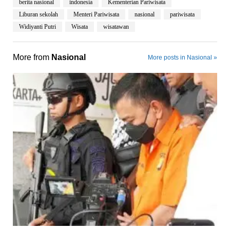
berita nasional
indonesia
Kementerian Pariwisata
Liburan sekolah
Menteri Pariwisata
nasional
pariwisata
Widiyanti Putri
Wisata
wisatawan
More from
Nasional
More posts in Nasional »