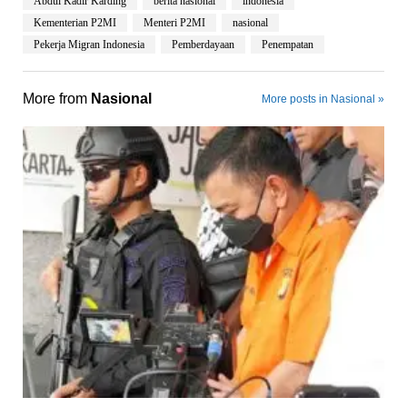
Abdul Kadir Karding
berita nasional
indonesia
Kementerian P2MI
Menteri P2MI
nasional
Pekerja Migran Indonesia
Pemberdayaan
Penempatan
More from
Nasional
More posts in Nasional »