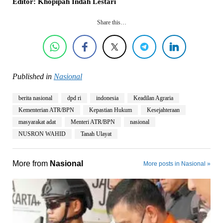
Editor: Khopipah Indah Lestari
Share this…
Published in
Nasional
berita nasional
dpd ri
indonesia
Keadilan Agraria
Kementerian ATR/BPN
Kepastian Hukum
Kesejahteraan
masyarakat adat
Menteri ATR/BPN
nasional
NUSRON WAHID
Tanah Ulayat
More from
Nasional
More posts in Nasional »