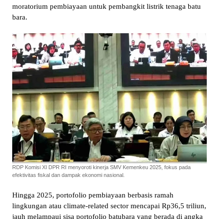
moratorium pembiayaan untuk pembangkit listrik tenaga batu
bara.
RDP Komisi XI DPR RI menyoroti kinerja SMV Kemenkeu 2025, fokus pada
efektivitas fiskal dan dampak ekonomi nasional.
Hingga 2025, portofolio pembiayaan berbasis ramah
lingkungan atau climate-related sector mencapai Rp36,5 triliun,
jauh melampaui sisa portofolio batubara yang berada di angka