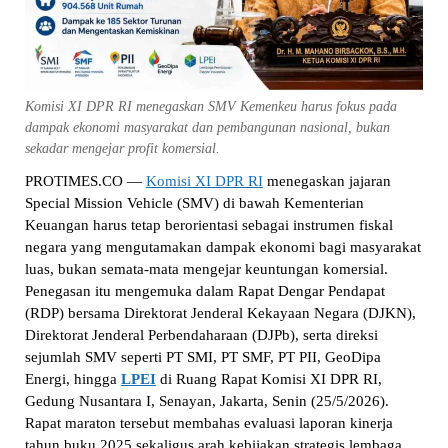
Komisi XI DPR RI menegaskan SMV Kemenkeu harus fokus pada
dampak ekonomi masyarakat dan pembangunan nasional, bukan
sekadar mengejar profit komersial.
PROTIMES.CO —
Komisi XI DPR RI
menegaskan jajaran
Special Mission Vehicle (SMV) di bawah Kementerian
Keuangan harus tetap berorientasi sebagai instrumen fiskal
negara yang mengutamakan dampak ekonomi bagi masyarakat
luas, bukan semata-mata mengejar keuntungan komersial.
Penegasan itu mengemuka dalam Rapat Dengar Pendapat
(RDP) bersama Direktorat Jenderal Kekayaan Negara (DJKN),
Direktorat Jenderal Perbendaharaan (DJPb), serta direksi
sejumlah SMV seperti PT SMI, PT SMF, PT PII, GeoDipa
Energi, hingga
LPEI
di Ruang Rapat Komisi XI DPR RI,
Gedung Nusantara I, Senayan, Jakarta, Senin (25/5/2026).
Rapat maraton tersebut membahas evaluasi laporan kinerja
tahun buku 2025 sekaligus arah kebijakan strategis lembaga