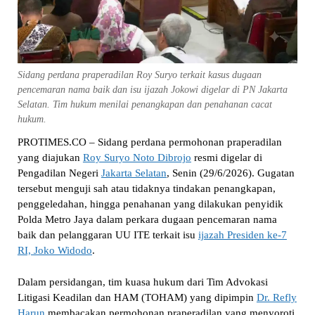
Sidang perdana praperadilan Roy Suryo terkait kasus dugaan
pencemaran nama baik dan isu ijazah Jokowi digelar di PN Jakarta
Selatan. Tim hukum menilai penangkapan dan penahanan cacat
hukum.
PROTIMES.CO – Sidang perdana permohonan praperadilan
yang diajukan
Roy Suryo Noto Dibrojo
resmi digelar di
Pengadilan Negeri
Jakarta Selatan
, Senin (29/6/2026). Gugatan
tersebut menguji sah atau tidaknya tindakan penangkapan,
penggeledahan, hingga penahanan yang dilakukan penyidik
Polda Metro Jaya dalam perkara dugaan pencemaran nama
baik dan pelanggaran UU ITE terkait isu
ijazah Presiden ke-7
RI, Joko Widodo
.
Dalam persidangan, tim kuasa hukum dari Tim Advokasi
Litigasi Keadilan dan HAM (TOHAM) yang dipimpin
Dr. Refly
Harun
membacakan permohonan praperadilan yang menyoroti