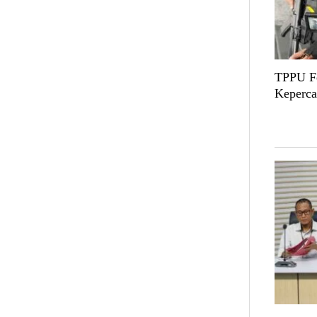
TPPU Fe
Keperca