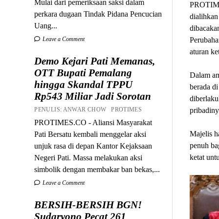
Mulai dari pemeriksaan saksi dalam
PROTIMES
perkara dugaan Tindak Pidana Pencucian
dialihkan
Uang...
dibacaka
Leave a Comment
Perubahan
aturan ke
Demo Kejari Pati Memanas,
OTT Bupati Pemalang
Dalam am
hingga Skandal TPPU
berada d
Rp543 Miliar Jadi Sorotan
diberlak
PENULIS: ANWAR CHOW PROTIMES
pribadin
PROTIMES.CO - Aliansi Masyarakat
Majelis 
Pati Bersatu kembali menggelar aksi
penuh bag
unjuk rasa di depan Kantor Kejaksaan
ketat unt
Negeri Pati. Massa melakukan aksi
simbolik dengan membakar ban bekas,...
Leave a Comment
BERSIH-BERSIH BGN!
Sudaryono Pecat 261