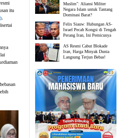
resmi
Muslim”: Aliansi Militer
Negara Islam untuk Tantang
san itu
Dominasi Barat?
h
.
Felix Siauw: Hubungan AS-
sertai
Israel Pecah Kongsi di Tengah
Perang Iran, Ini Pemicunya
AS Resmi Cabut Blokade
mnya
Iran, Harga Minyak Dunia
lai
Langsung Terjun Bebas!
kediaman
ebebasan
ebih