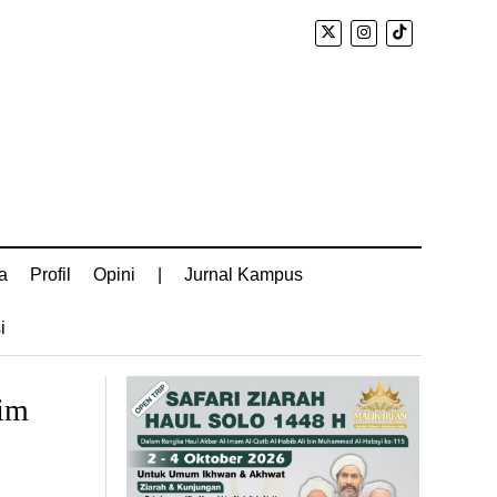
a
Profil
Opini
|
Jurnal Kampus
i
kim