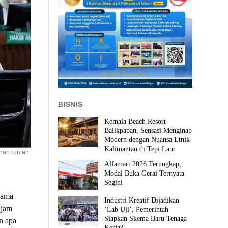
BISNIS
Kemala Beach Resort
Balikpapan, Sensasi Menginap
Modern dengan Nuansa Etnik
Kalimantan di Tepi Laut
anan rumah
Alfamart 2026 Terungkap,
Modal Buka Gerai Ternyata
Segini
lama
Industri Kreatif Dijadikan
 jam
‘Lab Uji’, Pemerintah
Siapkan Skema Baru Tenaga
n apa
Kerja?