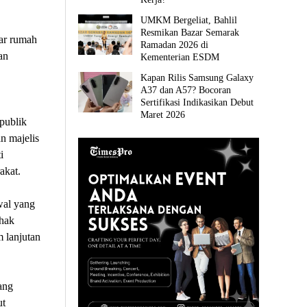
UMKM Bergeliat, Bahlil
Resmikan Bazar Semarak
uar rumah
Ramadan 2026 di
an
Kementerian ESDM
Kapan Rilis Samsung Galaxy
A37 dan A57? Bocoran
Sertifikasi Indikasikan Debut
Maret 2026
publik
n majelis
i
akat.
wal yang
ihak
 lanjutan
ang
ut