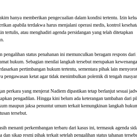
akim hanya memberikan pengecualian dalam kondisi tertentu. Izin kel
erikan apabila terdakwa harus menjalani operasi medis, kontrol kesehat
in tertulis, atau menghadiri agenda persidangan yang telah ditetapkan
n.
n pengalihan status penahanan ini memunculkan beragam respons dari 
amat hukum. Sebagian menilai langkah tersebut merupakan kewenanga
dasarkan pertimbangan hukum tertentu, sementara pihak lain menyorot
ya pengawasan ketat agar tidak menimbulkan polemik di tengah masyar
an perkara yang menjerat Nadiem dipastikan tetap berlanjut sesuai jad
etapkan pengadilan. Hingga kini belum ada keterangan tambahan dari p
kum maupun jaksa penuntut umum terkait kemungkinan langkah hukum
tusan tersebut.
sih menanti perkembangan terbaru dari kasus ini, termasuk agenda sid
a dan sikap resmi pihak terkait setelah pengalihan status tahanan terseb