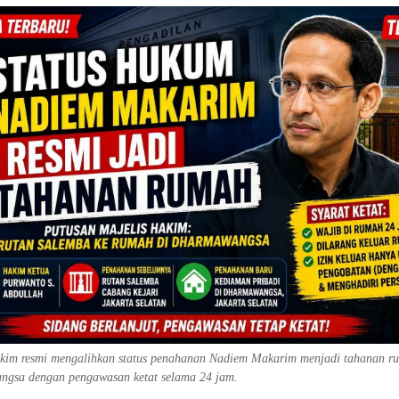
akim resmi mengalihkan status penahanan Nadiem Makarim menjadi tahanan r
gsa dengan pengawasan ketat selama 24 jam.