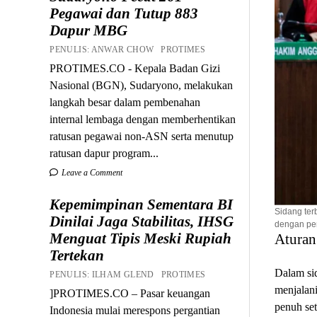
Pegawai dan Tutup 883
Dapur MBG
PENULIS: ANWAR CHOW PROTIMES
PROTIMES.CO - Kepala Badan Gizi
Nasional (BGN), Sudaryono, melakukan
langkah besar dalam pembenahan
internal lembaga dengan memberhentikan
ratusan pegawai non-ASN serta menutup
ratusan dapur program...
Leave a Comment
Kepemimpinan Sementara BI
Sidang ter
Dinilai Jaga Stabilitas, IHSG
dengan pen
Menguat Tipis Meski Rupiah
Aturan
Tertekan
Dalam sid
PENULIS: ILHAM GLEND PROTIMES
menjalan
]PROTIMES.CO – Pasar keuangan
penuh set
Indonesia mulai merespons pergantian