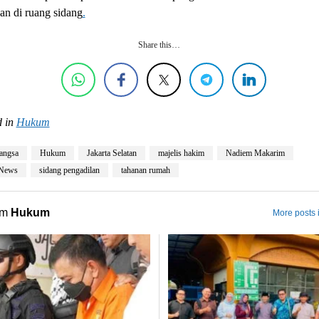
n di ruang sidang
.
Share this…
 in
Hukum
angsa
Hukum
Jakarta Selatan
majelis hakim
Nadiem Makarim
 News
sidang pengadilan
tahanan rumah
om
Hukum
More posts