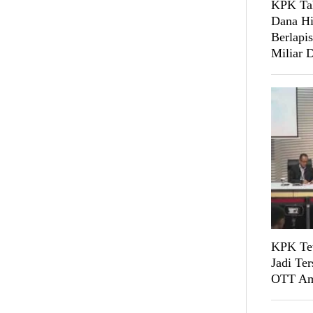
KPK Tah
Dana Hi
Berlapi
Miliar D
KPK Tet
Jadi Te
OTT Am