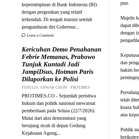
pun.
kepemimpinan di Bank Indonesia (BI)
dengan pergerakan yang relatif
Majelis h
terkendali. Di tengah transisi setelah
dapat dib
pengunduran diri Gubernur...
dengan iz
Leave a Comment
pengadila
Kericuhan Demo Penahanan
Keputusa
Febrie Memanas, Prabowo
dan peng
Tunjuk Kuntadi Jadi
hakim ber
JampiDsus, Hotman Paris
pentingn
Dilaporkan ke Polisi
PENULIS: ANWAR CHOW PROTIMES
Persidang
PROTIMES.CO - Sejumlah peristiwa
telah dit
hukum dan politik nasional mewarnai
kuasa hu
pemberitaan pada Selasa (22/7/2026).
atas kepu
Mulai dari aksi demonstrasi yang
berujung ricuh di depan Gedung
Publik ma
Kejaksaan Agung...
berikutny