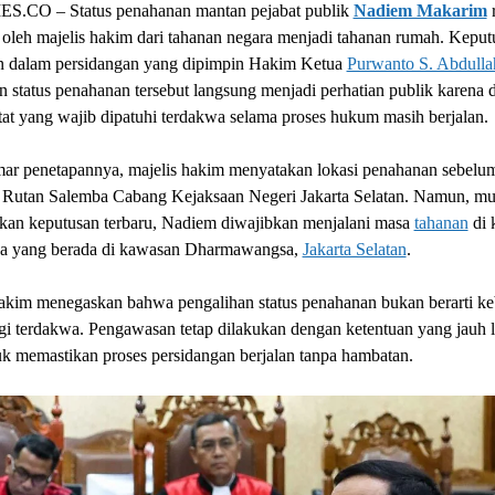
.CO – Status penahanan mantan pejabat publik
Nadiem Makarim
 oleh majelis hakim dari tahanan negara menjadi tahanan rumah. Keputu
n dalam persidangan yang dipimpin Hakim Ketua
Purwanto S. Abdulla
 status penahanan tersebut langsung menjadi perhatian publik karena di
tat yang wajib dipatuhi terdakwa selama proses hukum masih berjalan.
ar penetapannya, majelis hakim menyatakan lokasi penahanan sebelu
i Rutan Salemba Cabang Kejaksaan Negeri Jakarta Selatan. Namun, mu
ukan keputusan terbaru, Nadiem diwajibkan menjalani masa
tahanan
di 
ya yang berada di kawasan Dharmawangsa,
Jakarta Selatan
.
hakim menegaskan bahwa pengalihan status penahanan bukan berarti k
i terdakwa. Pengawasan tetap dilakukan dengan ketentuan yang jauh l
uk memastikan proses persidangan berjalan tanpa hambatan.