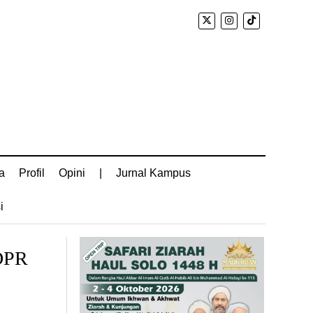
a
Profil
Opini
|
Jurnal Kampus
i
 DPR