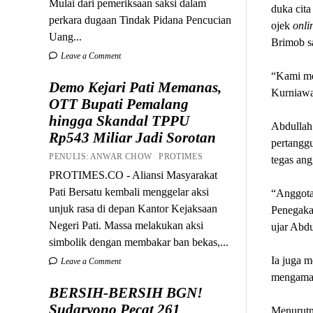
Mulai dari pemeriksaan saksi dalam
duka cit
perkara dugaan Tindak Pidana Pencucian
ojek
onli
Uang...
Brimob sa
Leave a Comment
“Kami me
Demo Kejari Pati Memanas,
Kurniawa
OTT Bupati Pemalang
hingga Skandal TPPU
Abdullah 
Rp543 Miliar Jadi Sorotan
pertangg
PENULIS: ANWAR CHOW PROTIMES
tegas an
PROTIMES.CO - Aliansi Masyarakat
Pati Bersatu kembali menggelar aksi
“Anggota
unjuk rasa di depan Kantor Kejaksaan
Penegakan
Negeri Pati. Massa melakukan aksi
ujar Abdu
simbolik dengan membakar ban bekas,...
Ia juga 
Leave a Comment
mengaman
BERSIH-BERSIH BGN!
Sudaryono Pecat 261
Menurutn