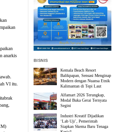
akan
ampaikan
mpaikan
an anarkis
BISNIS
Kemala Beach Resort
Balikpapan, Sensasi Menginap
jawab.
Modern dengan Nuansa Etnik
ah VI itu.
Kalimantan di Tepi Laut
Alfamart 2026 Terungkap,
itabrak
Modal Buka Gerai Ternyata
bang,
Segini
Industri Kreatif Dijadikan
‘Lab Uji’, Pemerintah
CM)
Siapkan Skema Baru Tenaga
Kerja?