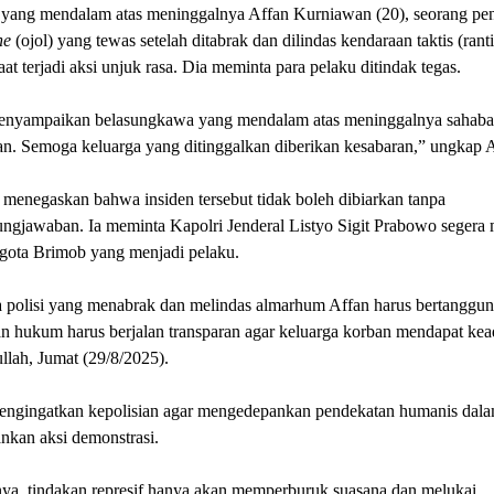
a yang mendalam atas meninggalnya Affan Kurniawan (20), seorang p
ne
(ojol) yang tewas setelah ditabrak dan dilindas kendaraan taktis (ranti
at terjadi aksi unjuk rasa. Dia meminta para pelaku ditindak tegas.
nyampaikan belasungkawa yang mendalam atas meninggalnya sahaba
n. Semoga keluarga yang ditinggalkan diberikan kesabaran,” ungkap 
menegaskan bahwa insiden tersebut tidak boleh dibiarkan tanpa
ungjawaban. Ia meminta Kapolri Jenderal Listyo Sigit Prabowo segera
ggota Brimob yang menjadi pelaku.
 polisi yang menabrak dan melindas almarhum Affan harus bertanggun
 hukum harus berjalan transparan agar keluarga korban mendapat kead
llah, Jumat (29/8/2025).
mengingatkan kepolisian agar mengedepankan pendekatan humanis dal
kan aksi demonstrasi.
ya, tindakan represif hanya akan memperburuk suasana dan melukai