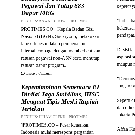
Pegawai dan Tutup 883
kepercaya
Dapur MBG
“Polisi 
PENULIS: ANWAR CHOW PROTIMES
kekerasan
PROTIMES.CO - Kepala Badan Gizi
pendapat,
Nasional (BGN), Sudaryono, melakukan
langkah besar dalam pembenahan
Di sisi 
internal lembaga dengan memberhentikan
aspirasi 
ratusan pegawai non-ASN serta menutup
maupun m
ratusan dapur program...
Leave a Comment
“Demonstr
Jangan sa
Kepemimpinan Sementara BI
Dinilai Jaga Stabilitas, IHSG
Seperti d
Menguat Tipis Meski Rupiah
dan dili
Tertekan
Jakarta P
PENULIS: ILHAM GLEND PROTIMES
]PROTIMES.CO – Pasar keuangan
Affan Ku
Indonesia mulai merespons pergantian