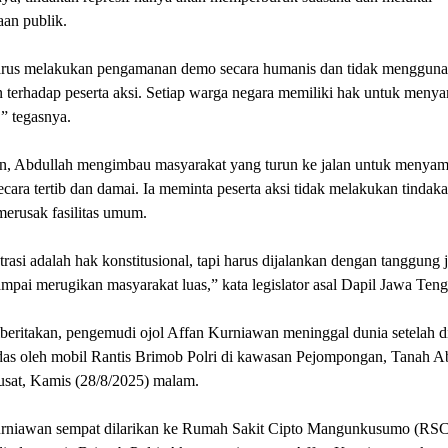
an publik.
harus melakukan pengamanan demo secara humanis dan tidak menggun
 terhadap peserta aksi. Setiap warga negara memiliki hak untuk meny
” tegasnya.
lain, Abdullah mengimbau masyarakat yang turun ke jalan untuk menya
secara tertib dan damai. Ia meminta peserta aksi tidak melakukan tindak
erusak fasilitas umum.
asi adalah hak konstitusional, tapi harus dijalankan dengan tanggung 
mpai merugikan masyarakat luas,” kata legislator asal Dapil Jawa Teng
iberitakan, pengemudi ojol Affan Kurniawan meninggal dunia setelah d
ndas oleh mobil Rantis Brimob Polri di kawasan Pejompongan, Tanah A
usat, Kamis (28/8/2025) malam.
rniawan sempat dilarikan ke Rumah Sakit Cipto Mangunkusumo (RS