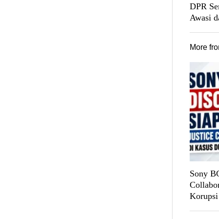
DPR Sen
Awasi d
More fr
Sony BG
Collabo
Korupsi