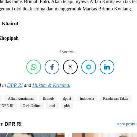
ilindas rantis Brimob Polri. Akan tetapi, nyawa Affan Kurniawan tak ter
gemudi ojol tidak terima dan menggeruduk Markas Brimob Kwitang.
 Khairul
 Khopipah
Share this…
 in
DPR RI
and
Hukum & Kriminal
Affan Kurniawan
Brimob
dpr ri
indonesia
Kendaraan Taktis
II DPR RI
Ojek Online
ojol
pkb
om
DPR RI
More posts 