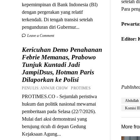
setelah d
kepemimpinan di Bank Indonesia (BI)
Para pen
dengan pergerakan yang relatif
terkendali. Di tengah transisi setelah
Pewarta:
pengunduran diri Gubernur...
Leave a Comment
Editor:
Kericuhan Demo Penahanan
Febrie Memanas, Prabowo
Tunjuk Kuntadi Jadi
JampiDsus, Hotman Paris
Dilaporkan ke Polisi
Published
PENULIS: ANWAR CHOW PROTIMES
PROTIMES.CO - Sejumlah peristiwa
Abdullah
hukum dan politik nasional mewarnai
Komisi I
pemberitaan pada Selasa (22/7/2026).
Mulai dari aksi demonstrasi yang
berujung ricuh di depan Gedung
More fr
Kejaksaan Agung...