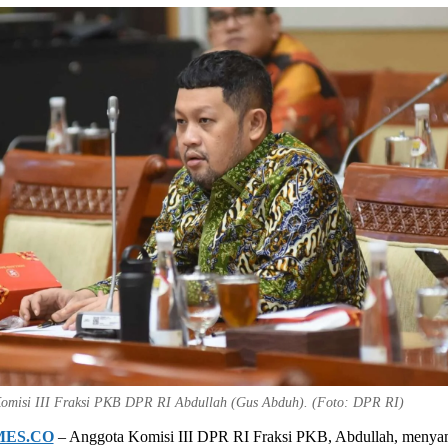
omisi III Fraksi PKB DPR RI Abdullah (Gus Abduh). (Foto: DPR RI)
MES.CO
– Anggota Komisi III DPR RI Fraksi PKB, Abdullah, menya