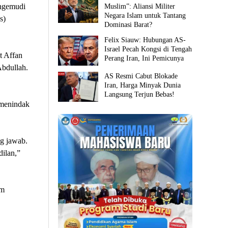
engemudi
Muslim”: Aliansi Militer
Negara Islam untuk Tantang
s)
Dominasi Barat?
Felix Siauw: Hubungan AS-
Israel Pecah Kongsi di Tengah
t Affan
Perang Iran, Ini Pemicunya
Abdullah.
AS Resmi Cabut Blokade
Iran, Harga Minyak Dunia
Langsung Terjun Bebas!
 menindak
g jawab.
ilan,”
am