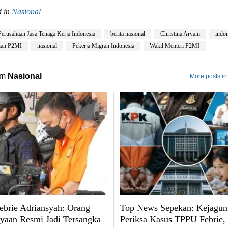
 in
Nasional
Perusahaan Jasa Tenaga Kerja Indonesia
berita nasional
Christina Aryani
indon
ian P2MI
nasional
Pekerja Migran Indonesia
Wakil Menteri P2MI
om
Nasional
More posts in
brie Adriansyah: Orang
Top News Sepekan: Kejagun
yaan Resmi Jadi Tersangka
Periksa Kasus TPPU Febrie