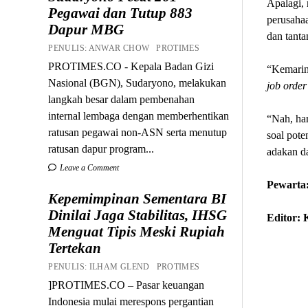
Apalagi, 
Pegawai dan Tutup 883
perusaha
Dapur MBG
dan tanta
PENULIS: ANWAR CHOW PROTIMES
PROTIMES.CO - Kepala Badan Gizi
“Kemarin 
Nasional (BGN), Sudaryono, melakukan
job order
langkah besar dalam pembenahan
internal lembaga dengan memberhentikan
“Nah, har
ratusan pegawai non-ASN serta menutup
soal pote
ratusan dapur program...
adakan d
Leave a Comment
Pewarta:
Kepemimpinan Sementara BI
Dinilai Jaga Stabilitas, IHSG
Editor:
Menguat Tipis Meski Rupiah
Tertekan
PENULIS: ILHAM GLEND PROTIMES
]PROTIMES.CO – Pasar keuangan
Indonesia mulai merespons pergantian