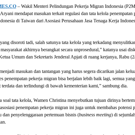
MES.CO
– Wakil Menteri Pelindungan Pekerja Migran Indonesia (P2M
 Aryani mendapat masukan terkait regulasi dan tata kelola penempatan 
donesia di Taiwan dari Asosiasi Perusahaan Jasa Tenaga Kerja Indones
ang disoroti tadi, salah satunya tata kelola yang terkadang menyulitka
asyarakat akhirnya berangkat secara unprosedural,” katanya usai disk
etua Umum dan Sekretaris Jenderal Apjati di ruang kerjanya, Rabu (2
menjadi masukan dan tantangan yang harus segera dicarikan jalan kelu
es penempatan pekerja migran bisa berjalan lebih baik lagi, semua yang
 terdata dan terlindungi di bawah kementerian kami,” sambung dia.
 soal tata kelola, Wamen Christina menyebutkan tujuan dirinya berte
asosiasi penempatan pekerja migran ini juga untuk membahas potensi p
u dan penyelenggaraan pertemuan bisnis (
business meeting
) di sejumla
an.