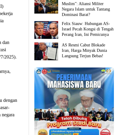
Muslim”: Aliansi Militer
I)
Negara Islam untuk Tantang
pekerja
Dominasi Barat?
ia
Felix Siauw: Hubungan AS-
Israel Pecah Kongsi di Tengah
Perang Iran, Ini Pemicunya
n dan
AS Resmi Cabut Blokade
usi
Iran, Harga Minyak Dunia
Langsung Terjun Bebas!
/7/2025).
arnya,
mu dengan
asar-
h negara