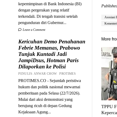
kepemimpinan di Bank Indonesia (BI)
Published
dengan pergerakan yang relatif
terkendali. Di tengah transisi setelah
Asosiasi 
pengunduran diri Gubernur...
Kementer
Leave a Comment
More fr
Kericuhan Demo Penahanan
Febrie Memanas, Prabowo
Tunjuk Kuntadi Jadi
JampiDsus, Hotman Paris
Dilaporkan ke Polisi
PENULIS: ANWAR CHOW PROTIMES
PROTIMES.CO - Sejumlah peristiwa
hukum dan politik nasional mewarnai
pemberitaan pada Selasa (22/7/2026).
Mulai dari aksi demonstrasi yang
berujung ricuh di depan Gedung
TPPU Fe
Kejaksaan Agung...
Keperca