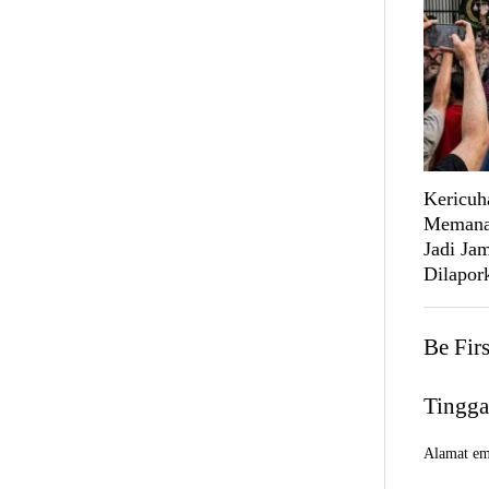
Kericuh
Memanas
Jadi Ja
Dilapork
Be Fir
Tingga
Alamat ema