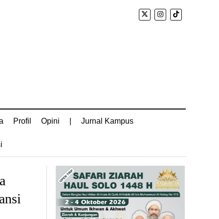
a
Profil
Opini
|
Jurnal Kampus
i
a
ansi