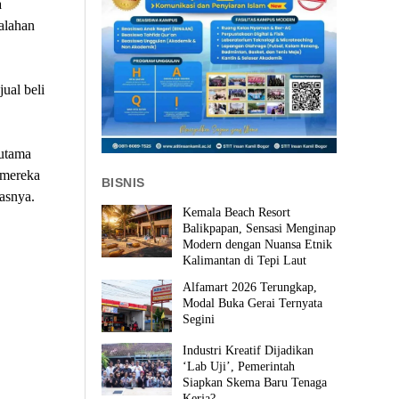
a
alahan
ual beli
rutama
mereka
BISNIS
asnya.
Kemala Beach Resort
Balikpapan, Sensasi Menginap
Modern dengan Nuansa Etnik
Kalimantan di Tepi Laut
Alfamart 2026 Terungkap,
Modal Buka Gerai Ternyata
Segini
Industri Kreatif Dijadikan
‘Lab Uji’, Pemerintah
Siapkan Skema Baru Tenaga
Kerja?