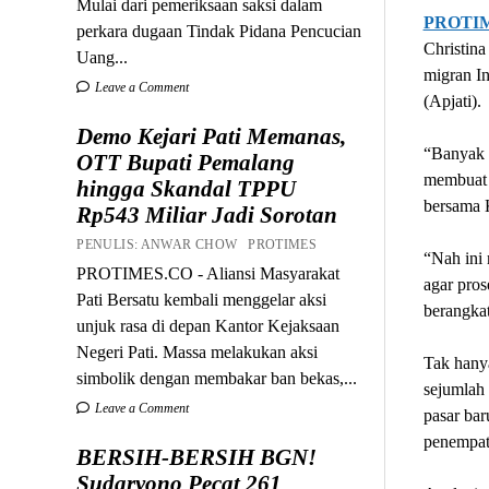
Mulai dari pemeriksaan saksi dalam
PROTI
perkara dugaan Tindak Pidana Pencucian
Christina
Uang...
migran In
Leave a Comment
(Apjati).
Demo Kejari Pati Memanas,
“Banyak y
OTT Bupati Pemalang
membuat m
hingga Skandal TPPU
bersama K
Rp543 Miliar Jadi Sorotan
PENULIS: ANWAR CHOW PROTIMES
“Nah ini 
PROTIMES.CO - Aliansi Masyarakat
agar pros
Pati Bersatu kembali menggelar aksi
berangkat
unjuk rasa di depan Kantor Kejaksaan
Negeri Pati. Massa melakukan aksi
Tak hanya
simbolik dengan membakar ban bekas,...
sejumlah 
Leave a Comment
pasar bar
penempat
BERSIH-BERSIH BGN!
Sudaryono Pecat 261