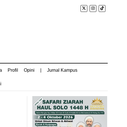
a
Profil
Opini
|
Jurnal Kampus
i