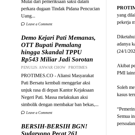
Mulai dari pemeriksaan saksi dalam
PROTI
perkara dugaan Tindak Pidana Pencucian
yang dil
Uang...
pekerja m
Leave a Comment
Diketahu
Demo Kejari Pati Memanas,
adanya ka
OTT Bupati Pemalang
(24/1/202
hingga Skandal TPPU
Rp543 Miliar Jadi Sorotan
Akibat pe
PENULIS: ANWAR CHOW PROTIMES
PMI lainn
PROTIMES.CO - Aliansi Masyarakat
Pati Bersatu kembali menggelar aksi
Soleh me
unjuk rasa di depan Kantor Kejaksaan
kasus ter
Negeri Pati. Massa melakukan aksi
simbolik dengan membakar ban bekas,...
“Pemerint
Leave a Comment
Semua ins
persoalan
BERSIH-BERSIH BGN!
Sudaryono Pecat 261