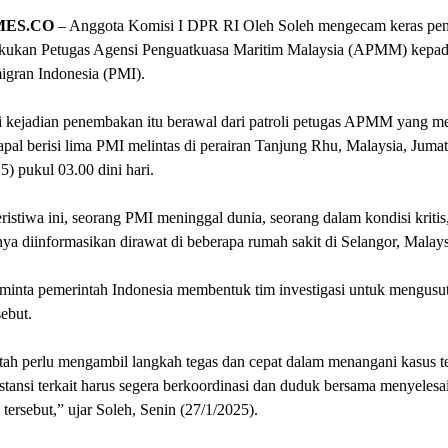
MES.CO
– Anggota Komisi I DPR RI Oleh Soleh mengecam keras p
akukan Petugas Agensi Penguatkuasa Maritim Malaysia (APMM) kepad
igran Indonesia (PMI).
i kejadian penembakan itu berawal dari patroli petugas APMM yang m
pal berisi lima PMI melintas di perairan Tanjung Rhu, Malaysia, Jumat
5) pukul 03.00 dini hari.
ristiwa ini, seorang PMI meninggal dunia, seorang dalam kondisi kritis,
ya diinformasikan dirawat di beberapa rumah sakit di Selangor, Malays
minta pemerintah Indonesia membentuk tim investigasi untuk mengusut
sebut.
ah perlu mengambil langkah tegas dan cepat dalam menangani kasus te
tansi terkait harus segera berkoordinasi dan duduk bersama menyelesa
 tersebut,” ujar Soleh, Senin (27/1/2025).