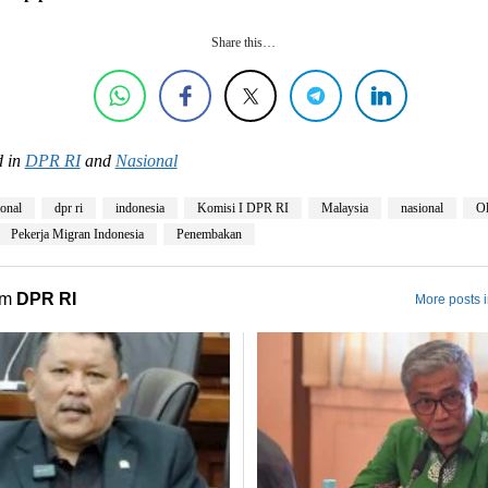
Share this…
 in
DPR RI
and
Nasional
ional
dpr ri
indonesia
Komisi I DPR RI
Malaysia
nasional
Ol
Pekerja Migran Indonesia
Penembakan
om
DPR RI
More posts 