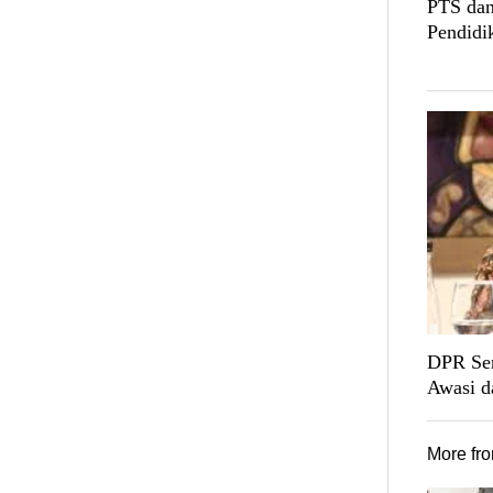
PTS dan
Pendidi
DPR Sen
Awasi d
More fr