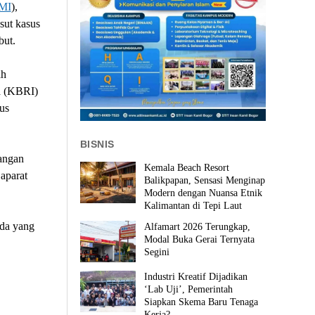
MI
),
sut kasus
but.
ah
a (KBRI)
us
BISNIS
Jangan
Kemala Beach Resort
aparat
Balikpapan, Sensasi Menginap
Modern dengan Nuansa Etnik
Kalimantan di Tepi Laut
ada yang
Alfamart 2026 Terungkap,
Modal Buka Gerai Ternyata
Segini
Industri Kreatif Dijadikan
‘Lab Uji’, Pemerintah
Siapkan Skema Baru Tenaga
Kerja?