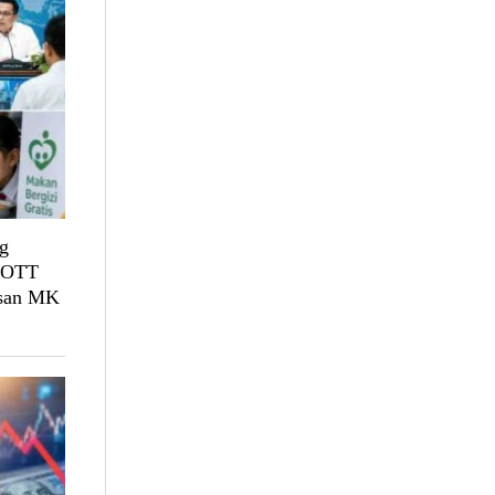
g
, OTT
usan MK