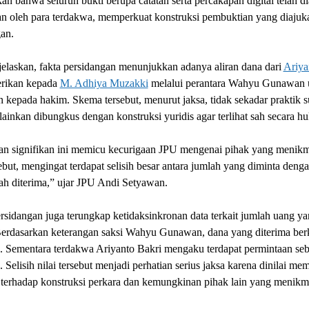
n bahwa seluruh bukti berupa catatan serta percakapan digital telah d
n oleh para terdakwa, memperkuat konstruksi pembuktian yang diajuk
an.
elaskan, fakta persidangan menunjukkan adanya aliran dana dari
Ariya
erikan kepada
M. Adhiya Muzakki
melalui perantara Wahyu Gunawan 
n kepada hakim. Skema tersebut, menurut jaksa, tidak sekadar praktik 
lainkan dibungkus dengan konstruksi yuridis agar terlihat sah secara h
an signifikan ini memicu kecurigaan JPU mengenai pihak yang menikma
ebut, mengingat terdapat selisih besar antara jumlah yang diminta deng
lah diterima,” ujar JPU Andi Setyawan.
sidangan juga terungkap ketidaksinkronan data terkait jumlah uang y
 Berdasarkan keterangan saksi Wahyu Gunawan, dana yang diterima berk
. Sementara terdakwa Ariyanto Bakri mengaku terdapat permintaan seb
 Selisih nilai tersebut menjadi perhatian serius jaksa karena dinilai mem
 terhadap konstruksi perkara dan kemungkinan pihak lain yang menikma