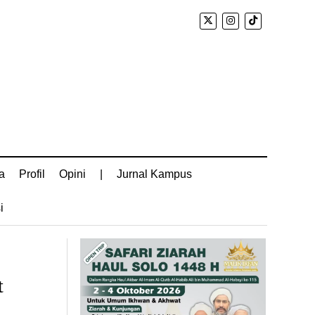
a
Profil
Opini
|
Jurnal Kampus
i
t