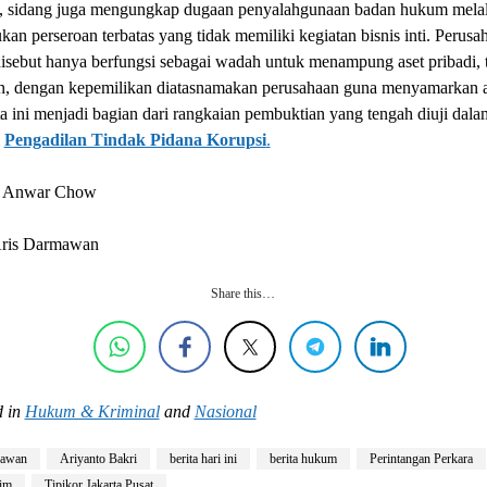
tu, sidang juga mengungkap dugaan penyalahgunaan badan hukum melal
an perseroan terbatas yang tidak memiliki kegiatan bisnis inti. Perusa
disebut hanya berfungsi sebagai wadah untuk menampung aset pribadi,
n, dengan kepemilikan diatasnamakan perusahaan guna menyamarkan a
ta ini menjadi bagian dari rangkaian pembuktian yang tengah diuji dala
i
Pengadilan Tindak Pidana Korupsi
.
: Anwar Chow
 Aris Darmawan
Share this…
 in
Hukum & Kriminal
and
Nasional
yawan
Ariyanto Bakri
berita hari ini
berita hukum
Perintangan Perkara
im
Tipikor Jakarta Pusat