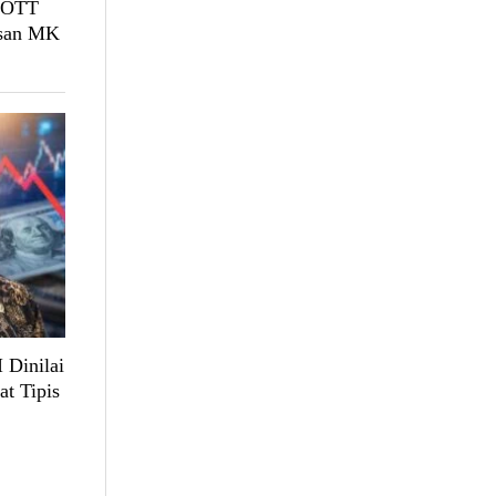
, OTT
usan MK
 Dinilai
at Tipis