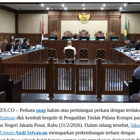
S.CO – Perkara
suap
hakim atau perintangan perkara dengan terdak
 Santoso
dkk kembali bergulir di Pengadilan Tindak Pidana Korupsi pa
n Negeri Jakarta Pusat, Rabu (11/2/2026). Dalam sidang tersebut,
Jaks
t Umum
Andi Setyawan
memaparkan perkembangan terbaru dengan