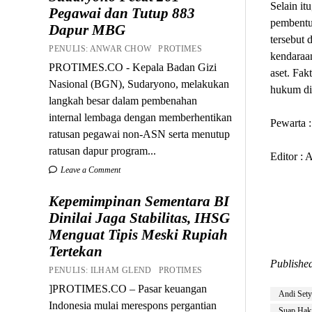
Selain i
Pegawai dan Tutup 883
pembentuk
Dapur MBG
tersebut 
PENULIS: ANWAR CHOW PROTIMES
kendaraa
PROTIMES.CO - Kepala Badan Gizi
aset. Fak
Nasional (BGN), Sudaryono, melakukan
hukum d
langkah besar dalam pembenahan
internal lembaga dengan memberhentikan
Pewarta 
ratusan pegawai non-ASN serta menutup
ratusan dapur program...
Editor :
Leave a Comment
Kepemimpinan Sementara BI
Dinilai Jaga Stabilitas, IHSG
Menguat Tipis Meski Rupiah
Tertekan
Published
PENULIS: ILHAM GLEND PROTIMES
]PROTIMES.CO – Pasar keuangan
Andi Set
Indonesia mulai merespons pergantian
Suap Hak