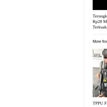
Terungk
Rp28 Mi
Terkuak
More fr
TPPU Fe