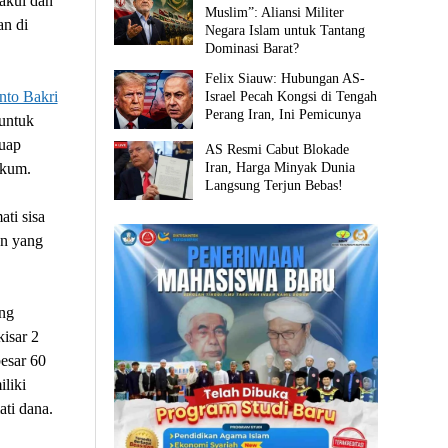
iakui dan
Muslim”: Aliansi Militer
an di
Negara Islam untuk Tantang
Dominasi Barat?
Felix Siauw: Hubungan AS-
nto Bakri
Israel Pecah Kongsi di Tengah
Perang Iran, Ini Pemicunya
untuk
suap
AS Resmi Cabut Blokade
Iran, Harga Minyak Dunia
ukum.
Langsung Terjun Bebas!
ti sisa
an yang
ang
isar 2
esar 60
iliki
ti dana.