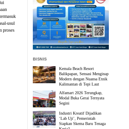
ui
haan
 termasuk
sal-usul
m proses
BISNIS
Kemala Beach Resort
Balikpapan, Sensasi Menginap
Modern dengan Nuansa Etnik
Kalimantan di Tepi Laut
Alfamart 2026 Terungkap,
Modal Buka Gerai Ternyata
Segini
Industri Kreatif Dijadikan
‘Lab Uji’, Pemerintah
Siapkan Skema Baru Tenaga
Kerja?