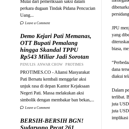
menegaska
Mulai dari pemeriksaan saksi dalam
dibenarka
perkara dugaan Tindak Pidana Pencucian
persidang
Uang...
Leave a Comment
JPU menj
yang dib
Demo Kejari Pati Memanas,
diteruska
OTT Bupati Pemalang
biasa, me
hingga Skandal TPPU
Rp543 Miliar Jadi Sorotan
“Perbeda
PENULIS: ANWAR CHOW PROTIMES
dana ters
PROTIMES.CO - Aliansi Masyarakat
diakui te
Pati Bersatu kembali menggelar aksi
unjuk rasa di depan Kantor Kejaksaan
Dalam per
Negeri Pati. Massa melakukan aksi
terlibat.
simbolik dengan membakar ban bekas,...
juta USD
Leave a Comment
juta USD.
implikasi
BERSIH-BERSIH BGN!
Sudaryono Pecat 261