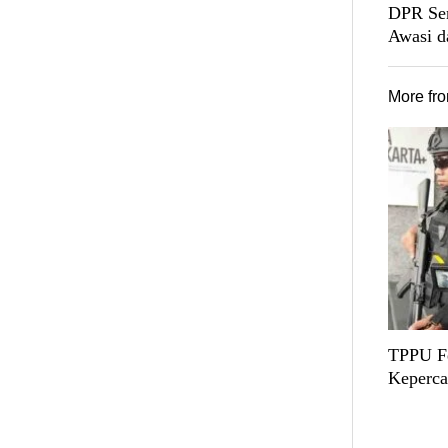
DPR Sen
Awasi d
More fr
TPPU Fe
Keperca