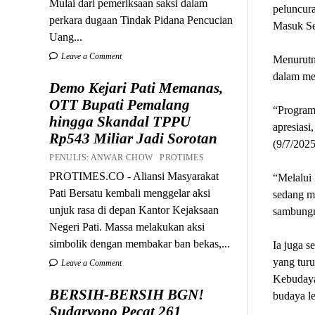
Mulai dari pemeriksaan saksi dalam
peluncur
perkara dugaan Tindak Pidana Pencucian
Masuk Se
Uang...
Leave a Comment
Menurutn
dalam me
Demo Kejari Pati Memanas,
OTT Bupati Pemalang
“Program
hingga Skandal TPPU
apresiasi
Rp543 Miliar Jadi Sorotan
(9/7/2025
PENULIS: ANWAR CHOW PROTIMES
PROTIMES.CO - Aliansi Masyarakat
“Melalui 
Pati Bersatu kembali menggelar aksi
sedang m
unjuk rasa di depan Kantor Kejaksaan
sambung
Negeri Pati. Massa melakukan aksi
simbolik dengan membakar ban bekas,...
Ia juga s
yang turu
Leave a Comment
Kebudaya
BERSIH-BERSIH BGN!
budaya l
Sudaryono Pecat 261