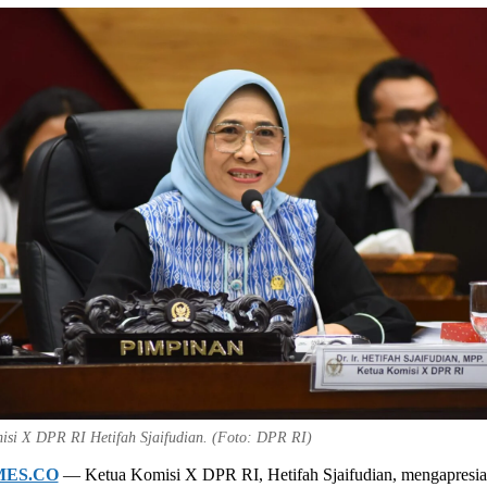
isi X DPR RI Hetifah Sjaifudian. (Foto: DPR RI)
MES.CO
— Ketua Komisi X DPR RI, Hetifah Sjaifudian, mengapresia