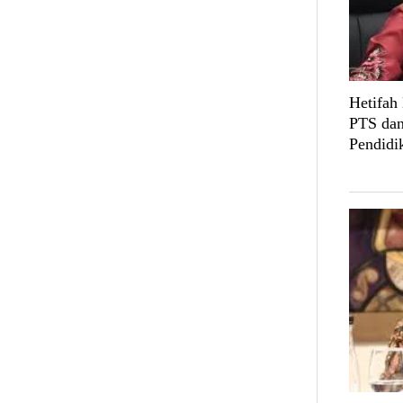
Hetifah
PTS dan
Pendidi