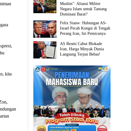
eniman
Muslim”: Aliansi Militer
Negara Islam untuk Tantang
Dominasi Barat?
Felix Siauw: Hubungan AS-
gara
Israel Pecah Kongsi di Tengah
Perang Iran, Ini Pemicunya
AS Resmi Cabut Blokade
presi,
Iran, Harga Minyak Dunia
abu
Langsung Terjun Bebas!
, kita
Zon,
lindungan
arian