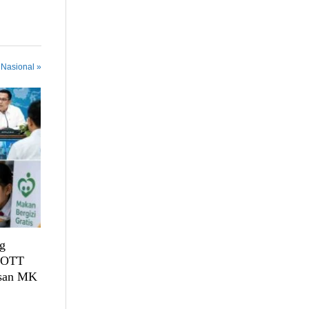
 Nasional »
g
, OTT
usan MK