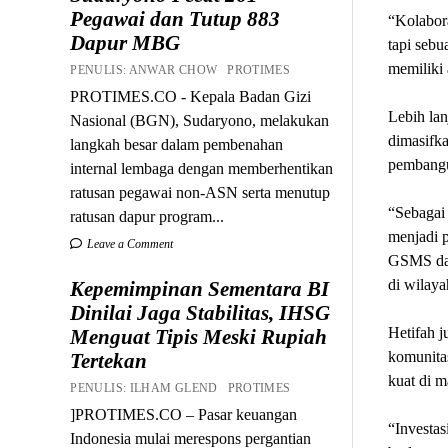
Pegawai dan Tutup 883
“Kolabora
Dapur MBG
tapi sebu
memiliki 
PENULIS: ANWAR CHOW PROTIMES
PROTIMES.CO - Kepala Badan Gizi
Lebih lan
Nasional (BGN), Sudaryono, melakukan
dimasifka
langkah besar dalam pembenahan
pembangu
internal lembaga dengan memberhentikan
ratusan pegawai non-ASN serta menutup
“Sebagai
ratusan dapur program...
menjadi 
Leave a Comment
GSMS dan
di wilaya
Kepemimpinan Sementara BI
Dinilai Jaga Stabilitas, IHSG
Hetifah j
Menguat Tipis Meski Rupiah
komunitas
Tertekan
kuat di m
PENULIS: ILHAM GLEND PROTIMES
]PROTIMES.CO – Pasar keuangan
“Investas
Indonesia mulai merespons pergantian