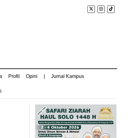
a
Profil
Opini
|
Jurnal Kampus
i