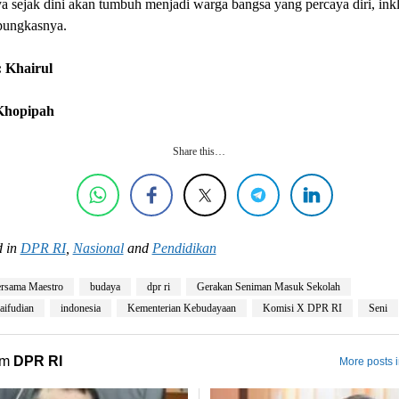
 sejak dini akan tumbuh menjadi warga bangsa yang percaya diri, inkl
 pungkasnya.
 Khairul
 Khopipah
Share this…
 in
DPR RI
,
Nasional
and
Pendidikan
ersama Maestro
budaya
dpr ri
Gerakan Seniman Masuk Sekolah
aifudian
indonesia
Kementerian Kebudayaan
Komisi X DPR RI
Seni
om
DPR RI
More posts 