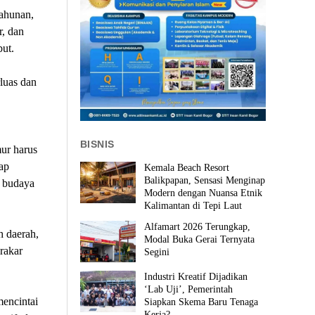
tahunan,
r, dan
but.
luas dan
BISNIS
ur harus
ap
Kemala Beach Resort
Balikpapan, Sensasi Menginap
 budaya
Modern dengan Nuansa Etnik
Kalimantan di Tepi Laut
Alfamart 2026 Terungkap,
h daerah,
Modal Buka Gerai Ternyata
rakar
Segini
Industri Kreatif Dijadikan
‘Lab Uji’, Pemerintah
mencintai
Siapkan Skema Baru Tenaga
Kerja?