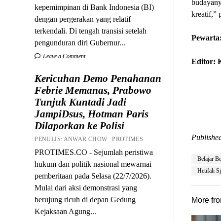
budayanya
kepemimpinan di Bank Indonesia (BI)
kreatif,”
dengan pergerakan yang relatif
terkendali. Di tengah transisi setelah
Pewarta:
pengunduran diri Gubernur...
Leave a Comment
Editor:
Kericuhan Demo Penahanan
Febrie Memanas, Prabowo
Tunjuk Kuntadi Jadi
JampiDsus, Hotman Paris
Dilaporkan ke Polisi
Published
PENULIS: ANWAR CHOW PROTIMES
PROTIMES.CO - Sejumlah peristiwa
Belajar B
hukum dan politik nasional mewarnai
Hetifah Sj
pemberitaan pada Selasa (22/7/2026).
Mulai dari aksi demonstrasi yang
berujung ricuh di depan Gedung
More fr
Kejaksaan Agung...