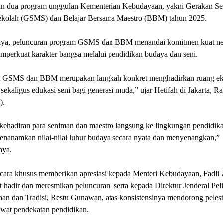
an dua program unggulan Kementerian Kebudayaan, yakni Gerakan S
kolah (GSMS) dan Belajar Bersama Maestro (BBM) tahun 2025.
ya, peluncuran program GSMS dan BBM menandai komitmen kuat ne
mperkuat karakter bangsa melalui pendidikan budaya dan seni.
 GSMS dan BBM merupakan langkah konkret menghadirkan ruang eks
, sekaligus edukasi seni bagi generasi muda,” ujar Hetifah di Jakarta, R
).
kehadiran para seniman dan maestro langsung ke lingkungan pendidikan
enanamkan nilai-nilai luhur budaya secara nyata dan menyenangkan,”
nya.
ecara khusus memberikan apresiasi kepada Menteri Kebudayaan, Fadli 
t hadir dan meresmikan peluncuran, serta kepada Direktur Jenderal Pe
an dan Tradisi, Restu Gunawan, atas konsistensinya mendorong pelest
ewat pendekatan pendidikan.