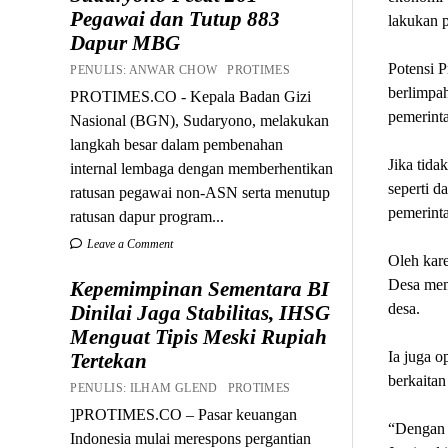
Pegawai dan Tutup 883
lakukan 
Dapur MBG
Potensi 
PENULIS: ANWAR CHOW PROTIMES
berlimpah
PROTIMES.CO - Kepala Badan Gizi
pemerinta
Nasional (BGN), Sudaryono, melakukan
langkah besar dalam pembenahan
Jika tida
internal lembaga dengan memberhentikan
seperti d
ratusan pegawai non-ASN serta menutup
pemerinta
ratusan dapur program...
Leave a Comment
Oleh kare
Desa mem
Kepemimpinan Sementara BI
desa.
Dinilai Jaga Stabilitas, IHSG
Menguat Tipis Meski Rupiah
Ia juga o
Tertekan
berkaita
PENULIS: ILHAM GLEND PROTIMES
]PROTIMES.CO – Pasar keuangan
“Dengan 
Indonesia mulai merespons pergantian