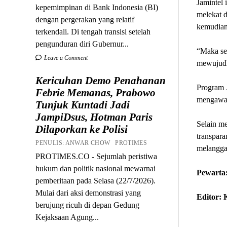
Jamintel
kepemimpinan di Bank Indonesia (BI)
melekat d
dengan pergerakan yang relatif
kemudian
terkendali. Di tengah transisi setelah
pengunduran diri Gubernur...
“Maka sek
Leave a Comment
mewujudk
Kericuhan Demo Penahanan
Program 
Febrie Memanas, Prabowo
mengawal
Tunjuk Kuntadi Jadi
JampiDsus, Hotman Paris
Selain me
Dilaporkan ke Polisi
transpara
PENULIS: ANWAR CHOW PROTIMES
melanggar
PROTIMES.CO - Sejumlah peristiwa
hukum dan politik nasional mewarnai
Pewarta:
pemberitaan pada Selasa (22/7/2026).
Mulai dari aksi demonstrasi yang
Editor:
berujung ricuh di depan Gedung
Kejaksaan Agung...