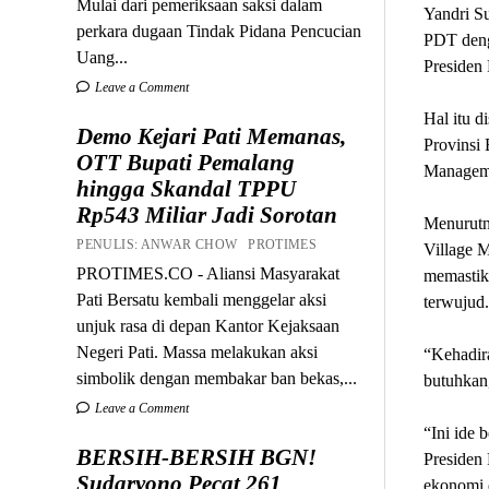
Mulai dari pemeriksaan saksi dalam
Yandri S
perkara dugaan Tindak Pidana Pencucian
PDT deng
Uang...
Presiden
Leave a Comment
Hal itu d
Demo Kejari Pati Memanas,
Provinsi 
OTT Bupati Pemalang
Manageme
hingga Skandal TPPU
Rp543 Miliar Jadi Sorotan
Menurutn
PENULIS: ANWAR CHOW PROTIMES
Village 
PROTIMES.CO - Aliansi Masyarakat
memastik
Pati Bersatu kembali menggelar aksi
terwujud.
unjuk rasa di depan Kantor Kejaksaan
Negeri Pati. Massa melakukan aksi
“Kehadira
simbolik dengan membakar ban bekas,...
butuhkan,
Leave a Comment
“Ini ide 
BERSIH-BERSIH BGN!
Presiden
Sudaryono Pecat 261
ekonomi d