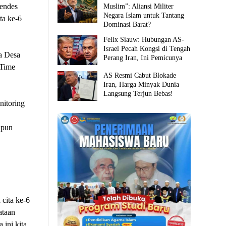
endes
Muslim”: Aliansi Militer
Negara Islam untuk Tantang
ta ke-6
Dominasi Barat?
Felix Siauw: Hubungan AS-
Israel Pecah Kongsi di Tengah
a Desa
Perang Iran, Ini Pemicunya
 Time
AS Resmi Cabut Blokade
Iran, Harga Minyak Dunia
Langsung Terjun Bebas!
nitoring
 pun
cita ke-6
ataan
ini kita