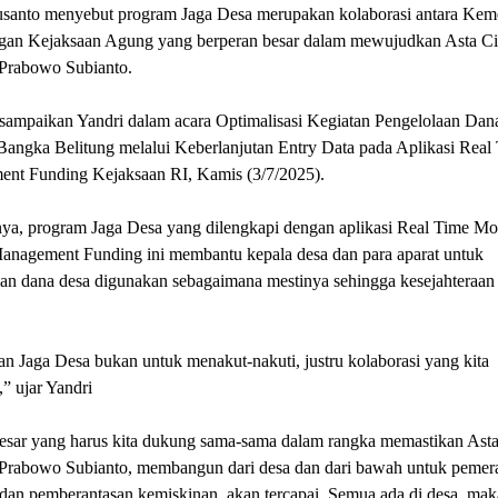
usanto menyebut program Jaga Desa merupakan kolaborasi antara Kem
an Kejaksaan Agung yang berperan besar dalam mewujudkan Asta Ci
 Prabowo Subianto.
isampaikan Yandri dalam acara Optimalisasi Kegiatan Pengelolaan Dan
Bangka Belitung melalui Keberlanjutan Entry Data pada Aplikasi Real
nt Funding Kejaksaan RI, Kamis (3/7/2025).
ya, program Jaga Desa yang dilengkapi dengan aplikasi Real Time Mo
Management Funding ini membantu kepala desa dan para aparat untuk
an dana desa digunakan sebagaimana mestinya sehingga kesejahteraan
n Jaga Desa bukan untuk menakut-nakuti, justru kolaborasi yang kita
” ujar Yandri
besar yang harus kita dukung sama-sama dalam rangka memastikan Asta 
 Prabowo Subianto, membangun dari desa dan dari bawah untuk pemer
an pemberantasan kemiskinan, akan tercapai. Semua ada di desa, maka 