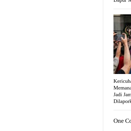
Dapur
Kericuh
Memanas
Jadi Ja
Dilapork
One C