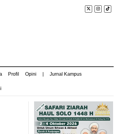
a
Profil
Opini
|
Jurnal Kampus
i