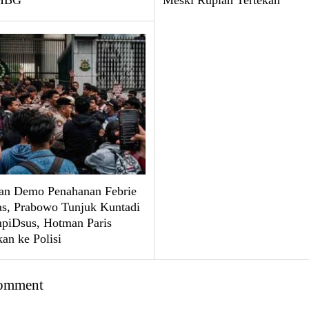
 MBG
Meski Rupiah Tertekan
an Demo Penahanan Febrie
, Prabowo Tunjuk Kuntadi
mpiDsus, Hotman Paris
an ke Polisi
omment