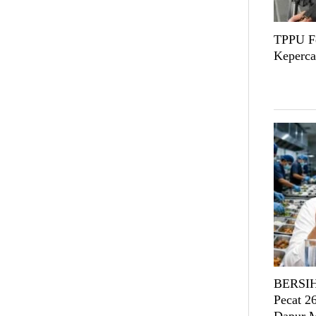
TPPU Fe
Keperca
BERSIH
Pecat 2