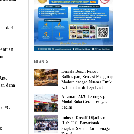
na dari
bantuan
an
BISNIS
Kemala Beach Resort
Balikpapan, Sensasi Menginap
Jaga
Modern dengan Nuansa Etnik
kan dana
Kalimantan di Tepi Laut
Alfamart 2026 Terungkap,
Modal Buka Gerai Ternyata
 yang
Segini
Industri Kreatif Dijadikan
‘Lab Uji’, Pemerintah
ak
Siapkan Skema Baru Tenaga
Kerja?