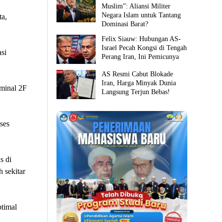
Muslim”: Aliansi Militer
Negara Islam untuk Tantang
ta,
Dominasi Barat?
Felix Siauw: Hubungan AS-
Israel Pecah Kongsi di Tengah
si
Perang Iran, Ini Pemicunya
AS Resmi Cabut Blokade
Iran, Harga Minyak Dunia
minal 2F
Langsung Terjun Bebas!
ses
s di
h sekitar
ptimal