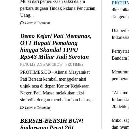
Mulai dari pemeriksaan saksi dalam
PROTI
perkara dugaan Tindak Pidana Pencucian
diresmika
Uang...
Tangeran
Leave a Comment
Dia berha
Demo Kejari Pati Memanas,
Indonesia
OTT Bupati Pemalang
hingga Skandal TPPU
Pernyata
Rp543 Miliar Jadi Sorotan
Bandara I
PENULIS: ANWAR CHOW PROTIMES
Menurutn
PROTIMES.CO - Aliansi Masyarakat
pemberan
Pati Bersatu kembali menggelar aksi
unjuk rasa di depan Kantor Kejaksaan
“Alhamdul
Negeri Pati. Massa melakukan aksi
Indonesia
simbolik dengan membakar ban bekas,...
20 detik 
Leave a Comment
BERSIH-BERSIH BGN!
Miko, sap
Sudaryono Pecat 261
dan nyam