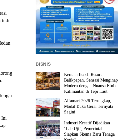
rasi
ti di
Medan,
BISNIS
dorong
Kemala Beach Resort
.
Balikpapan, Sensasi Menginap
Modern dengan Nuansa Etnik
Kalimantan di Tepi Laut
dengar
Alfamart 2026 Terungkap,
Modal Buka Gerai Ternyata
Segini
 Ini
Industri Kreatif Dijadikan
saja
‘Lab Uji’, Pemerintah
Siapkan Skema Baru Tenaga
Kerja?