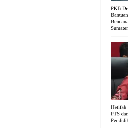
PKB Des
Bantuan
Bencana
Sumater
Hetifah
PTS dan
Pendidi