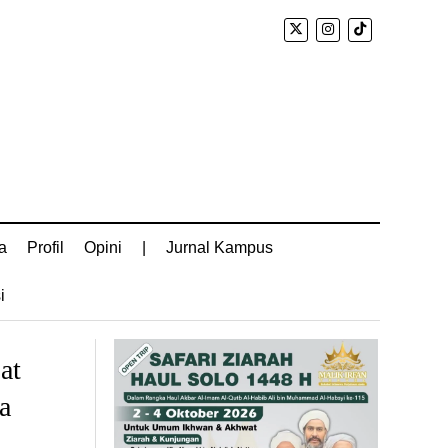
a
Profil
Opini
|
Jurnal Kampus
i
at
a