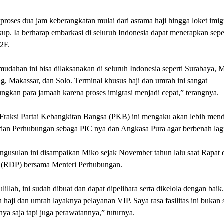
proses dua jam keberangkatan mulai dari asrama haji hingga loket imig
kup. Ia berharap embarkasi di seluruh Indonesia dapat menerapkan seper
2F.
dahan ini bisa dilaksanakan di seluruh Indonesia seperti Surabaya, 
, Makassar, dan Solo. Terminal khusus haji dan umrah ini sangat
gkan para jamaah karena proses imigrasi menjadi cepat,” terangnya.
Fraksi Partai Kebangkitan Bangsa (PKB) ini mengaku akan lebih men
ian Perhubungan sebaga PIC nya dan Angkasa Pura agar berbenah lagi
ngusulan ini disampaikan Miko sejak November tahun lalu saat Rapat 
 (RDP) bersama Menteri Perhubungan.
illah, ini sudah dibuat dan dapat dipelihara serta dikelola dengan baik.
 haji dan umrah layaknya pelayanan VIP. Saya rasa fasilitas ini bukan 
a saja tapi juga perawatannya,” tuturnya.