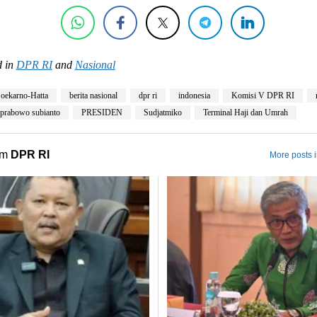
 in
DPR RI
and
Nasional
oekarno-Hatta
berita nasional
dpr ri
indonesia
Komisi V DPR RI
prabowo subianto
PRESIDEN
Sudjatmiko
Terminal Haji dan Umrah
om
DPR RI
More posts 