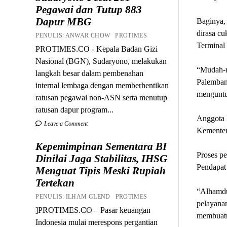
Pegawai dan Tutup 883
Dapur MBG
Baginya, 
dirasa cu
PENULIS: ANWAR CHOW PROTIMES
Terminal 
PROTIMES.CO - Kepala Badan Gizi
Nasional (BGN), Sudaryono, melakukan
“Mudah-mu
langkah besar dalam pembenahan
Palembang
internal lembaga dengan memberhentikan
menguntun
ratusan pegawai non-ASN serta menutup
ratusan dapur program...
Anggota 
Leave a Comment
Kementer
Kepemimpinan Sementara BI
Proses pe
Dinilai Jaga Stabilitas, IHSG
Pendapat
Menguat Tipis Meski Rupiah
Tertekan
“Alhamdul
PENULIS: ILHAM GLEND PROTIMES
pelayanan
]PROTIMES.CO – Pasar keuangan
membuatny
Indonesia mulai merespons pergantian