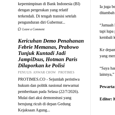
kepemimpinan di Bank Indonesia (BI)
Ia juga b
dengan pergerakan yang relatif
ditambah
terkendali. Di tengah transisi setelah
pengunduran diri Gubernur...
“Jamaah k
Leave a Comment
tapi lupa
kembali k
Kericuhan Demo Penahanan
Febrie Memanas, Prabowo
Ke depan
Tunjuk Kuntadi Jadi
yang menj
JampiDsus, Hotman Paris
Dilaporkan ke Polisi
“Saya har
PENULIS: ANWAR CHOW PROTIMES
lainnya,”
PROTIMES.CO - Sejumlah peristiwa
hukum dan politik nasional mewarnai
Pewarta:
pemberitaan pada Selasa (22/7/2026).
Mulai dari aksi demonstrasi yang
Editor:
berujung ricuh di depan Gedung
Kejaksaan Agung...