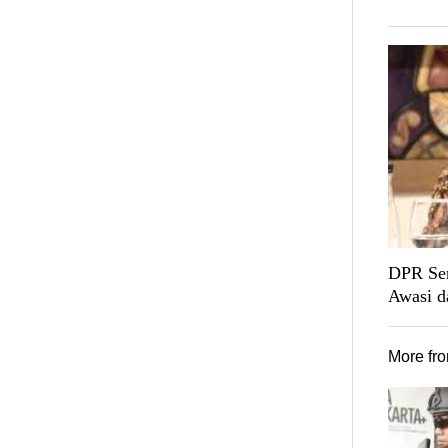
DPR Sen
Awasi d
More fr