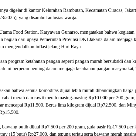
unya digelar di kantor Kelurahan Rambutan, Kecamatan Ciracas, Jakart
/3/2025), yang disambut antusias warga.
 Utama Food Station, Karyawan Gunarso, mengatakan bahwa kegiatan 
n bagian dari upaya Pemerintah Provinsi DKI Jakarta dalam menjaga 
n mengendalikan inflasi jelang Hari Raya.
aan program ketahanan pangan seperti pangan murah bersubsidi dan ke
ah ini berperan penting dalam menjaga ketahanan pangan masyarakat,”
askan bahwa semua komoditas dijual lebih murah dibandingkan harga p
, cabai merah dan rawit merah masing-masing Rp10.000 per 200 gram, 
sar mencapai Rp11.500. Beras lima kilogram dijual Rp72.500, dan Min
r Rp15.500.
u, bawang putih dijual Rp7.500 per 200 gram, gula pasir Rp17.500 per 
u tray (15 butir) Rp27.000, dan tepung terigu serta bawang merah masi