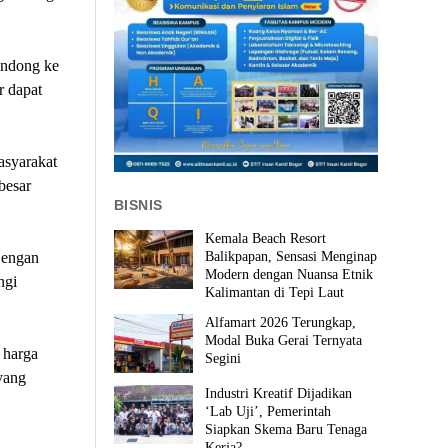
ondong ke
r dapat
asyarakat
besar
BISNIS
Kemala Beach Resort
Balikpapan, Sensasi Menginap
Dengan
Modern dengan Nuansa Etnik
ngi
Kalimantan di Tepi Laut
Alfamart 2026 Terungkap,
Modal Buka Gerai Ternyata
 harga
Segini
yang
Industri Kreatif Dijadikan
‘Lab Uji’, Pemerintah
Siapkan Skema Baru Tenaga
Kerja?