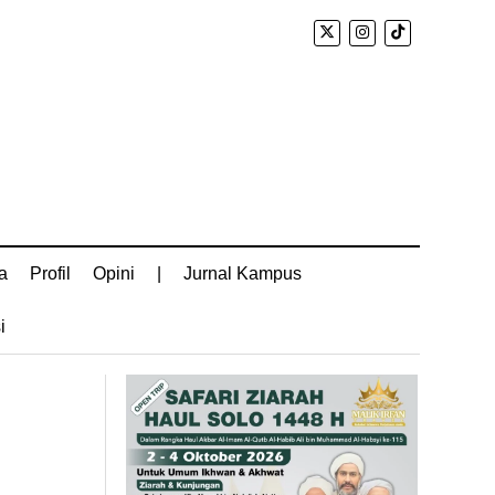
a
Profil
Opini
|
Jurnal Kampus
i