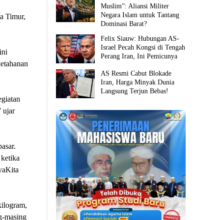
Muslim”: Aliansi Militer
Negara Islam untuk Tantang
a Timur,
Dominasi Barat?
Felix Siauw: Hubungan AS-
Israel Pecah Kongsi di Tengah
ini
Perang Iran, Ini Pemicunya
ketahanan
AS Resmi Cabut Blokade
Iran, Harga Minyak Dunia
Langsung Terjun Bebas!
giatan
 ujar
asar.
ketika
yaKita
kilogram,
ng-masing