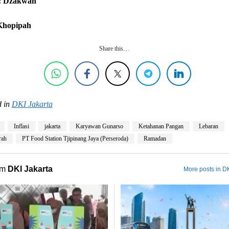
: Dzakwan
 Khopipah
Share this…
 in
DKI Jakarta
Inflasi
jakarta
Karyawan Gunarso
Ketahanan Pangan
Lebaran
rah
PT Food Station Tjipinang Jaya (Perseroda)
Ramadan
om
DKI Jakarta
More posts in DK