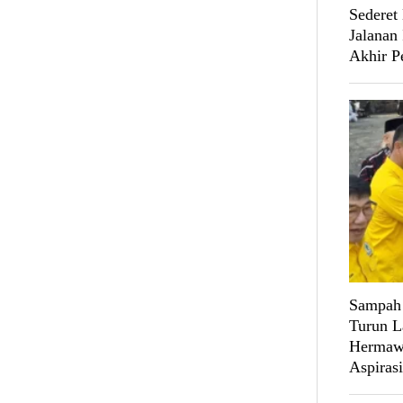
Sederet
Jalanan
Akhir P
Sampah 
Turun L
Hermawa
Aspiras