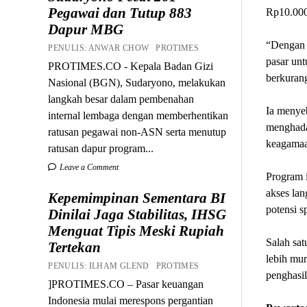
Pegawai dan Tutup 883
Rp10.000
Dapur MBG
“Dengan 
PENULIS: ANWAR CHOW PROTIMES
pasar unt
PROTIMES.CO - Kepala Badan Gizi
berkurang
Nasional (BGN), Sudaryono, melakukan
langkah besar dalam pembenahan
Ia menye
internal lembaga dengan memberhentikan
menghadap
ratusan pegawai non-ASN serta menutup
keagamaa
ratusan dapur program...
Leave a Comment
Program i
akses la
Kepemimpinan Sementara BI
potensi s
Dinilai Jaga Stabilitas, IHSG
Menguat Tipis Meski Rupiah
Salah sa
Tertekan
lebih mur
PENULIS: ILHAM GLEND PROTIMES
penghasil
]PROTIMES.CO – Pasar keuangan
Indonesia mulai merespons pergantian