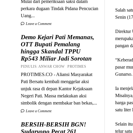
Mulai dari pemeriksaan saksi dalam
perkara dugaan Tindak Pidana Pencucian
Salah sat
Uang...
Senin (17
Leave a Comment
Direktur
Demo Kejari Pati Memanas,
merupaka
OTT Bupati Pemalang
pangan da
hingga Skandal TPPU
Rp543 Miliar Jadi Sorotan
“Keberad
PENULIS: ANWAR CHOW PROTIMES
pasar mur
Gunarso.
PROTIMES.CO - Aliansi Masyarakat
Pati Bersatu kembali menggelar aksi
Ia menjel
unjuk rasa di depan Kantor Kejaksaan
Misalnya
Negeri Pati. Massa melakukan aksi
harga pa
simbolik dengan membakar ban bekas,...
satu lite
Leave a Comment
BERSIH-BERSIH BGN!
Selain it
Sudaryono Pecat 261
telur sat