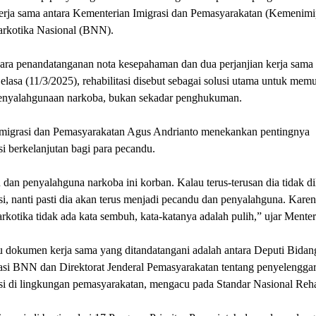
kerja sama antara Kementerian Imigrasi dan Pemasyarakatan (Kemenimi
rkotika Nasional (BNN).
ara penandatanganan nota kesepahaman dan dua perjanjian kerja sama 
Selasa (11/3/2025), rehabilitasi disebut sebagai solusi utama untuk mem
enyalahgunaan narkoba, bukan sekadar penghukuman.
Imigrasi dan Pemasyarakatan Agus Andrianto menekankan pentingnya
asi berkelanjutan bagi para pecandu.
dan penyalahguna narkoba ini korban. Kalau terus-terusan dia tidak d
asi, nanti pasti dia akan terus menjadi pecandu dan penyalahguna. Karen
rkotika tidak ada kata sembuh, kata-katanya adalah pulih,” ujar Menter
u dokumen kerja sama yang ditandatangani adalah antara Deputi Bidan
tasi BNN dan Direktorat Jenderal Pemasyarakatan tentang penyelengga
asi di lingkungan pemasyarakatan, mengacu pada Standar Nasional Rehab