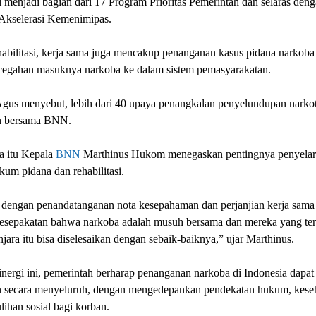
 menjadi bagian dari 17 Program Prioritas Pemerintah dan selaras den
Akselerasi Kemenimipas.
habilitasi, kerja sama juga mencakup penanganan kasus pidana narkoba 
ncegahan masuknya narkoba ke dalam sistem pemasyarakatan.
gus menyebut, lebih dari 40 upaya penangkalan penyelundupan narkot
n bersama BNN.
a itu Kepala
BNN
Marthinus Hukom menegaskan pentingnya penyelar
kum pidana dan rehabilitasi.
engan penandatanganan nota kesepahaman dan perjanjian kerja sama i
kesepakatan bahwa narkoba adalah musuh bersama dan mereka yang terl
jara itu bisa diselesaikan dengan sebaik-baiknya,” ujar Marthinus.
inergi ini, pemerintah berharap penanganan narkoba di Indonesia dapat
n secara menyeluruh, dengan mengedepankan pendekatan hukum, keseh
ihan sosial bagi korban.