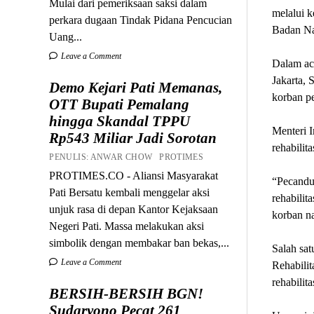
Mulai dari pemeriksaan saksi dalam
melalui 
perkara dugaan Tindak Pidana Pencucian
Badan Na
Uang...
Leave a Comment
Dalam ac
Jakarta, 
Demo Kejari Pati Memanas,
korban p
OTT Bupati Pemalang
hingga Skandal TPPU
Menteri 
Rp543 Miliar Jadi Sorotan
rehabilit
PENULIS: ANWAR CHOW PROTIMES
PROTIMES.CO - Aliansi Masyarakat
“Pecandu 
Pati Bersatu kembali menggelar aksi
rehabilit
unjuk rasa di depan Kantor Kejaksaan
korban na
Negeri Pati. Massa melakukan aksi
simbolik dengan membakar ban bekas,...
Salah sat
Leave a Comment
Rehabili
rehabilit
BERSIH-BERSIH BGN!
Sudaryono Pecat 261