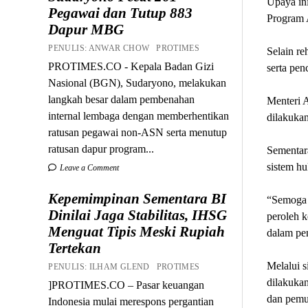
Upaya ini
Pegawai dan Tutup 883
Program 
Dapur MBG
PENULIS: ANWAR CHOW PROTIMES
Selain re
PROTIMES.CO - Kepala Badan Gizi
serta pe
Nasional (BGN), Sudaryono, melakukan
langkah besar dalam pembenahan
Menteri A
internal lembaga dengan memberhentikan
dilakuka
ratusan pegawai non-ASN serta menutup
ratusan dapur program...
Sementar
sistem hu
Leave a Comment
Kepemimpinan Sementara BI
“Semoga d
Dinilai Jaga Stabilitas, IHSG
peroleh 
Menguat Tipis Meski Rupiah
dalam pen
Tertekan
Melalui s
PENULIS: ILHAM GLEND PROTIMES
dilakuka
]PROTIMES.CO – Pasar keuangan
dan pemul
Indonesia mulai merespons pergantian