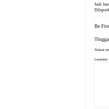
Jadi Ja
Dilapork
Be Fir
Tingga
Alamat ema
Comment