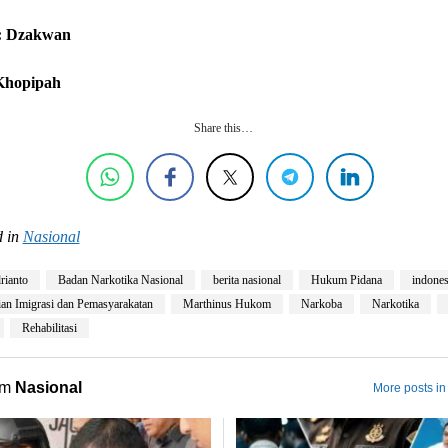
: Dzakwan
 Khopipah
Share this…
 in
Nasional
rianto
Badan Narkotika Nasional
berita nasional
Hukum Pidana
indones
an Imigrasi dan Pemasyarakatan
Marthinus Hukom
Narkoba
Narkotika
Rehabilitasi
om
Nasional
More posts in