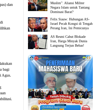
Muslim”: Aliansi Militer
pas) dan
Negara Islam untuk Tantang
Dominasi Barat?
Felix Siauw: Hubungan AS-
di
Israel Pecah Kongsi di Tengah
ulihkan
Perang Iran, Ini Pemicunya
AS Resmi Cabut Blokade
Iran, Harga Minyak Dunia
Langsung Terjun Bebas!
ilakukan
a bagi
i Agus.
g
raan
ilitasi.