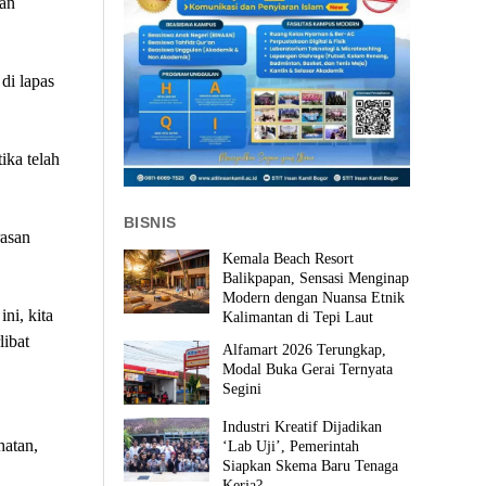
gan
di lapas
ika telah
BISNIS
asan
Kemala Beach Resort
Balikpapan, Sensasi Menginap
Modern dengan Nuansa Etnik
ni, kita
Kalimantan di Tepi Laut
ibat
Alfamart 2026 Terungkap,
Modal Buka Gerai Ternyata
Segini
Industri Kreatif Dijadikan
atan,
‘Lab Uji’, Pemerintah
Siapkan Skema Baru Tenaga
Kerja?