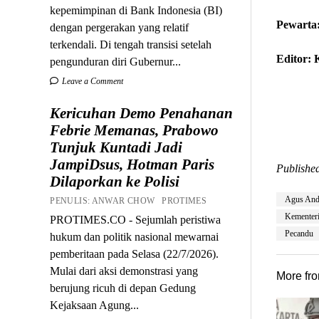
kepemimpinan di Bank Indonesia (BI)
Pewarta
dengan pergerakan yang relatif
terkendali. Di tengah transisi setelah
Editor:
pengunduran diri Gubernur...
Leave a Comment
Kericuhan Demo Penahanan
Febrie Memanas, Prabowo
Tunjuk Kuntadi Jadi
JampiDsus, Hotman Paris
Published
Dilaporkan ke Polisi
Agus And
PENULIS: ANWAR CHOW PROTIMES
Kementeri
PROTIMES.CO - Sejumlah peristiwa
Pecandu
hukum dan politik nasional mewarnai
pemberitaan pada Selasa (22/7/2026).
Mulai dari aksi demonstrasi yang
More fr
berujung ricuh di depan Gedung
Kejaksaan Agung...