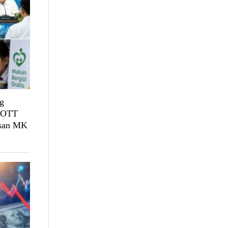
g
, OTT
usan MK