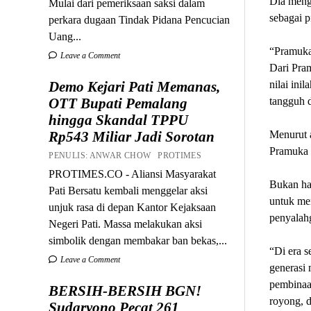
Dia meng
Mulai dari pemeriksaan saksi dalam
sebagai p
perkara dugaan Tindak Pidana Pencucian
Uang...
“Pramuka 
Leave a Comment
Dari Pram
Demo Kejari Pati Memanas,
nilai ini
OTT Bupati Pemalang
tangguh d
hingga Skandal TPPU
Rp543 Miliar Jadi Sorotan
Menurut a
Pramuka m
PENULIS: ANWAR CHOW PROTIMES
PROTIMES.CO - Aliansi Masyarakat
Bukan ha
Pati Bersatu kembali menggelar aksi
untuk mem
unjuk rasa di depan Kantor Kejaksaan
penyalahg
Negeri Pati. Massa melakukan aksi
simbolik dengan membakar ban bekas,...
“Di era s
Leave a Comment
generasi 
pembinaa
BERSIH-BERSIH BGN!
royong, d
Sudaryono Pecat 261