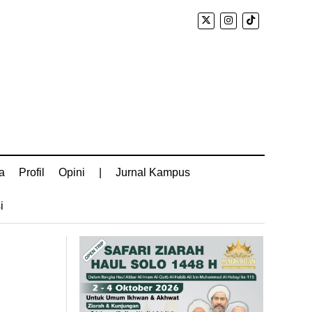
a
Profil
Opini
|
Jurnal Kampus
i