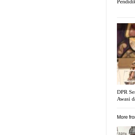
Pendidi
DPR Sen
Awasi d
More fr