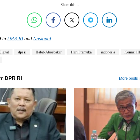
Share this…
 in
DPR RI
and
Nasional
igital
dpr ri
Habib Aboebakar
Hari Pramuka
indonesia
Komisi II
om
DPR RI
More posts 