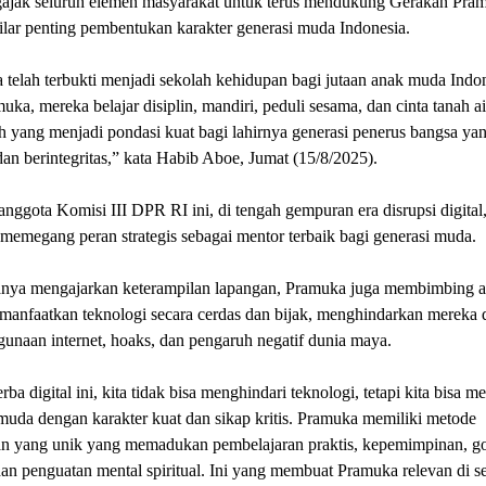
ajak seluruh elemen masyarakat untuk terus mendukung Gerakan Pra
ilar penting pembentukan karakter generasi muda Indonesia.
telah terbukti menjadi sekolah kehidupan bagi jutaan anak muda Indon
uka, mereka belajar disiplin, mandiri, peduli sesama, dan cinta tanah air
lah yang menjadi pondasi kuat bagi lahirnya generasi penerus bangsa ya
an berintegritas,” kata Habib Aboe, Jumat (15/8/2025).
nggota Komisi III DPR RI ini, di tengah gempuran era disrupsi digital
emegang peran strategis sebagai mentor terbaik bagi generasi muda.
nya mengajarkan keterampilan lapangan, Pramuka juga membimbing 
anfaatkan teknologi secara cerdas dan bijak, menghindarkan mereka d
unaan internet, hoaks, dan pengaruh negatif dunia maya.
erba digital ini, kita tidak bisa menghindari teknologi, tetapi kita bisa 
muda dengan karakter kuat dan sikap kritis. Pramuka memiliki metode
n yang unik yang memadukan pembelajaran praktis, kepemimpinan, g
an penguatan mental spiritual. Ini yang membuat Pramuka relevan di 