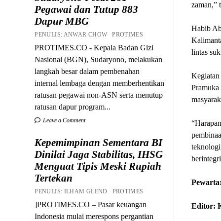
zaman,” 
Pegawai dan Tutup 883
Dapur MBG
Habib Ab
PENULIS: ANWAR CHOW PROTIMES
Kalimant
PROTIMES.CO - Kepala Badan Gizi
lintas su
Nasional (BGN), Sudaryono, melakukan
langkah besar dalam pembenahan
Kegiatan 
internal lembaga dengan memberhentikan
Pramuka 
ratusan pegawai non-ASN serta menutup
masyarak
ratusan dapur program...
Leave a Comment
“Harapan 
pembinaan
Kepemimpinan Sementara BI
teknolog
Dinilai Jaga Stabilitas, IHSG
berintegr
Menguat Tipis Meski Rupiah
Tertekan
Pewarta:
PENULIS: ILHAM GLEND PROTIMES
]PROTIMES.CO – Pasar keuangan
Editor:
Indonesia mulai merespons pergantian