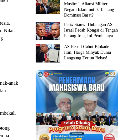
muka
Muslim”: Aliansi Militer
Negara Islam untuk Tantang
Dominasi Barat?
esia.
Felix Siauw: Hubungan AS-
Israel Pecah Kongsi di Tengah
. Nilai-
Perang Iran, Ini Pemicunya
ng
AS Resmi Cabut Blokade
Iran, Harga Minyak Dunia
Langsung Terjun Bebas!
,
anak-anak
ari
membekali
otong
semua