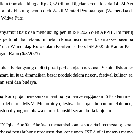
kan transaksi hingga Rp23,32 triliun. Digelar serentak pada 14–24 Ag
ang ini didukung penuh oleh Wakil Menteri Perdagangan (Wamendag) 
 Widya Putri.
nyambut baik dan mendukung penuh ISF 2025 oleh APPBI. Ini meru
k pertumbuhan ekonomi melalui konsumsi domestik dan akses pasar ba
jar Wamendag Roro dalam Konferensi Pers ISF 2025 di Kantor Kem
gan, Rabu (6/8/2025).
akan berlangsung di 400 pusat perbelanjaan nasional. Selain diskon be
acara ini juga diramaikan bazar produk dalam negeri, festival kuliner, se
an seni dan budaya.
 Roro juga menekankan pentingnya penyelenggaraan ISF dalam mem
 ritel dan UMKM. Menurutnya, festival belanja tahunan ini telah menj
asional yang membawa dampak positif secara berkelanjutan.
DN Iqbal Shoffan Shofwan menambahkan, sektor ritel memegang pera
sebagai penghubung produsen dan konsumen. ISF dinilai mampu mema