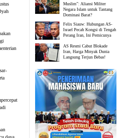
ustus
Muslim”: Aliansi Militer
Negara Islam untuk Tantang
Dyah
Dominasi Barat?
Felix Siauw: Hubungan AS-
Israel Pecah Kongsi di Tengah
pakan
Perang Iran, Ini Pemicunya
gi
AS Resmi Cabut Blokade
enterian
Iran, Harga Minyak Dunia
Langsung Terjun Bebas!
sar-
rta
percepat
adi
nan
cu daya