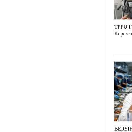
TPPU Fe
Keperca
BERSIH