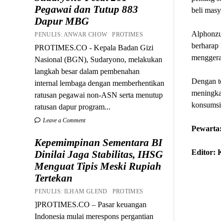
Pegawai dan Tutup 883
beli masy
Dapur MBG
Alphonzu
PENULIS: ANWAR CHOW PROTIMES
berharap 
PROTIMES.CO - Kepala Badan Gizi
menggera
Nasional (BGN), Sudaryono, melakukan
langkah besar dalam pembenahan
Dengan t
internal lembaga dengan memberhentikan
meningkat
ratusan pegawai non-ASN serta menutup
konsumsi
ratusan dapur program...
Leave a Comment
Pewarta
Kepemimpinan Sementara BI
Editor:
Dinilai Jaga Stabilitas, IHSG
Menguat Tipis Meski Rupiah
Tertekan
PENULIS: ILHAM GLEND PROTIMES
]PROTIMES.CO – Pasar keuangan
Indonesia mulai merespons pergantian