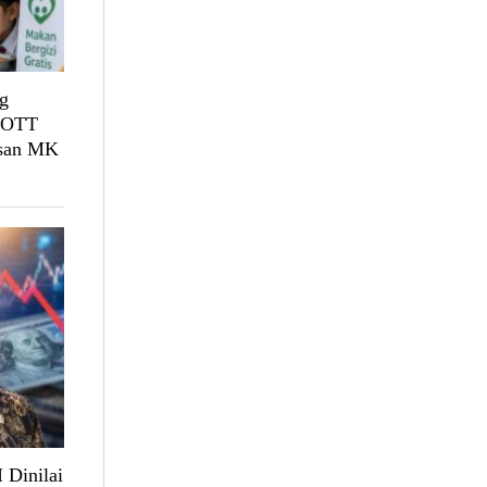
g
, OTT
usan MK
 Dinilai