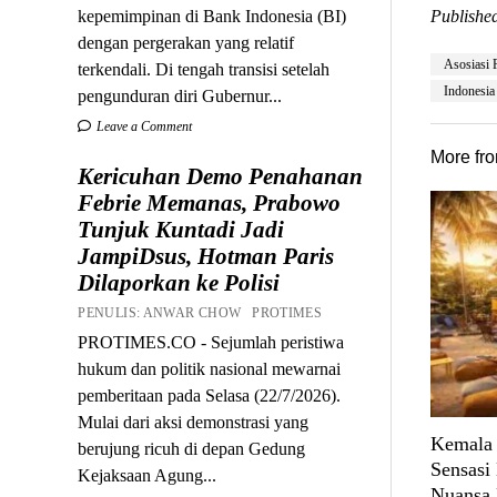
kepemimpinan di Bank Indonesia (BI)
Published
dengan pergerakan yang relatif
Asosiasi 
terkendali. Di tengah transisi setelah
Indonesia
pengunduran diri Gubernur...
Leave a Comment
More fr
Kericuhan Demo Penahanan
Febrie Memanas, Prabowo
Tunjuk Kuntadi Jadi
JampiDsus, Hotman Paris
Dilaporkan ke Polisi
PENULIS: ANWAR CHOW PROTIMES
PROTIMES.CO - Sejumlah peristiwa
hukum dan politik nasional mewarnai
pemberitaan pada Selasa (22/7/2026).
Mulai dari aksi demonstrasi yang
Kemala 
berujung ricuh di depan Gedung
Sensasi
Kejaksaan Agung...
Nuansa 