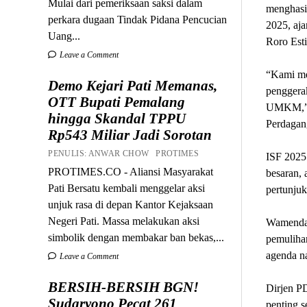
Mulai dari pemeriksaan saksi dalam
menghasil
perkara dugaan Tindak Pidana Pencucian
2025, aj
Uang...
Roro Esti
Leave a Comment
“Kami me
Demo Kejari Pati Memanas,
penggera
OTT Bupati Pemalang
UMKM,” u
hingga Skandal TPPU
Perdagan
Rp543 Miliar Jadi Sorotan
PENULIS: ANWAR CHOW PROTIMES
ISF 2025 
PROTIMES.CO - Aliansi Masyarakat
besaran, 
Pati Bersatu kembali menggelar aksi
pertunjuk
unjuk rasa di depan Kantor Kejaksaan
Negeri Pati. Massa melakukan aksi
Wamendag
simbolik dengan membakar ban bekas,...
pemulihan
agenda n
Leave a Comment
BERSIH-BERSIH BGN!
Dirjen P
Sudaryono Pecat 261
penting 