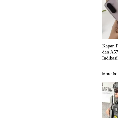
Kapan R
dan A57
Indikas
More fr