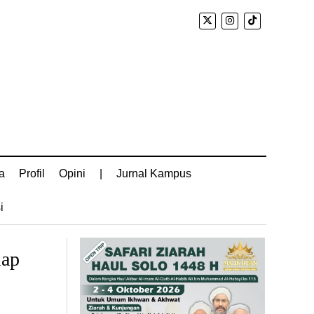
a
Profil
Opini
|
Jurnal Kampus
i
iap