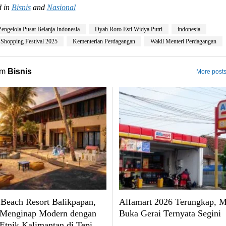
 in
Bisnis
and
Nasional
Pengelola Pusat Belanja Indonesia
Dyah Roro Esti Widya Putri
indonesia
 Shopping Festival 2025
Kementerian Perdagangan
Wakil Menteri Perdagangan
om
Bisnis
More posts
Beach Resort Balikpapan,
Alfamart 2026 Terungkap, 
 Menginap Modern dengan
Buka Gerai Ternyata Segini
Etnik Kalimantan di Tepi