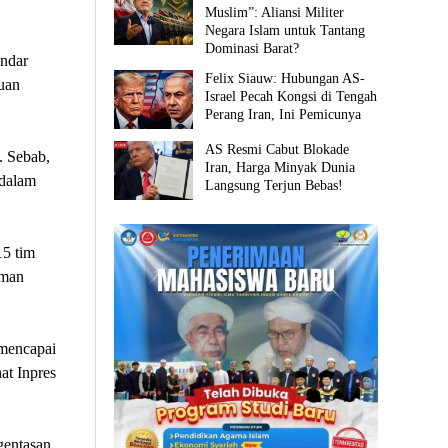
Muslim”: Aliansi Militer
Negara Islam untuk Tantang
Dominasi Barat?
ndar
Felix Siauw: Hubungan AS-
uan
Israel Pecah Kongsi di Tengah
Perang Iran, Ini Pemicunya
AS Resmi Cabut Blokade
. Sebab,
Iran, Harga Minyak Dunia
 dalam
Langsung Terjun Bebas!
15 tim
aman
 mencapai
at Inpres
gentasan