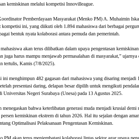
an kemiskinan melalui kompetisi Innovilleague.
Koordinator Pemberdayaan Masyarakat (Menko PM) A. Muhaimin Iska
kompetisi ini, yang diikuti oleh 1.894 mahasiswa dari berbagai pergur
ebagai bentuk nyata kolaborasi antara pemuda dan pemerintah.
mahasiswa akan terus dilibatkan dalam upaya pengentasan kemiskinan
an juga harus mampu menjawab permasalahan di masyarakat,” ujarnya
n tertulis, Kamis (7/8/2025).
i ini menghimpun 482 gagasan dari mahasiswa yang disaring menjadi 
Setelah presentasi daring, delapan besar dipilih untuk mengikuti pendal
i Universitas Negeri Surabaya (Unesa) pada 13 Agustus 2025.
 menegaskan bahwa keterlibatan generasi muda menjadi krusial demi
l persen kemiskinan ekstrem di tahun 2026. Hal itu sejalan dengan aman
entang Optimalisasi Pelaksanaan Pengentasan Kemiskinan.
 PM akan terus menjembatani kolaborasi lintas sektor agar upaya pen