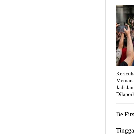
Kericuh
Memanas
Jadi Ja
Dilapork
Be Fir
Tingga