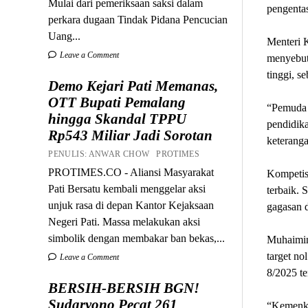
Mulai dari pemeriksaan saksi dalam
pengentas
perkara dugaan Tindak Pidana Pencucian
Uang...
Menteri 
Leave a Comment
menyebut 
tinggi, s
Demo Kejari Pati Memanas,
OTT Bupati Pemalang
“Pemuda 
hingga Skandal TPPU
pendidik
Rp543 Miliar Jadi Sorotan
keteranga
PENULIS: ANWAR CHOW PROTIMES
PROTIMES.CO - Aliansi Masyarakat
Kompetis
Pati Bersatu kembali menggelar aksi
terbaik. 
unjuk rasa di depan Kantor Kejaksaan
gagasan d
Negeri Pati. Massa melakukan aksi
simbolik dengan membakar ban bekas,...
Muhaimin
target no
Leave a Comment
8/2025 t
BERSIH-BERSIH BGN!
Sudaryono Pecat 261
“Kemenko