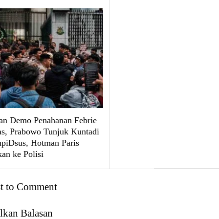
an Demo Penahanan Febrie
, Prabowo Tunjuk Kuntadi
mpiDsus, Hotman Paris
an ke Polisi
st to Comment
lkan Balasan