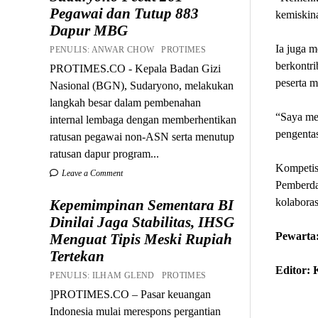
Pegawai dan Tutup 883
kemiskina
Dapur MBG
Ia juga m
PENULIS: ANWAR CHOW PROTIMES
berkontri
PROTIMES.CO - Kepala Badan Gizi
peserta 
Nasional (BGN), Sudaryono, melakukan
langkah besar dalam pembenahan
“Saya men
internal lembaga dengan memberhentikan
pengenta
ratusan pegawai non-ASN serta menutup
ratusan dapur program...
Kompetis
Leave a Comment
Pemberda
kolabora
Kepemimpinan Sementara BI
Dinilai Jaga Stabilitas, IHSG
Pewarta
Menguat Tipis Meski Rupiah
Tertekan
Editor:
PENULIS: ILHAM GLEND PROTIMES
]PROTIMES.CO – Pasar keuangan
Indonesia mulai merespons pergantian