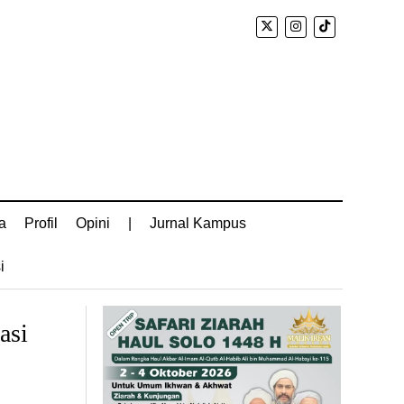
a
Profil
Opini
|
Jurnal Kampus
i
asi