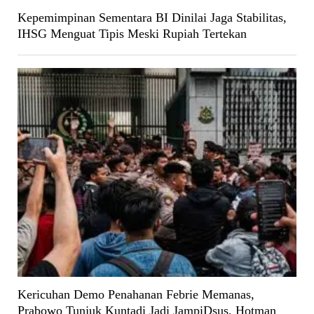
Kepemimpinan Sementara BI Dinilai Jaga Stabilitas,
IHSG Menguat Tipis Meski Rupiah Tertekan
Kericuhan Demo Penahanan Febrie Memanas,
Prabowo Tunjuk Kuntadi Jadi JampiDsus, Hotman