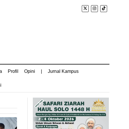
a
Profil
Opini
|
Jurnal Kampus
i