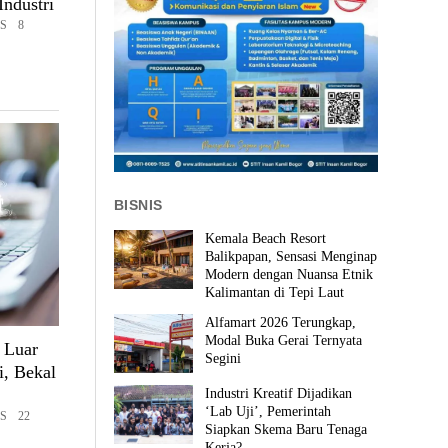
ndustri
ES 8
BISNIS
Kemala Beach Resort
Balikpapan, Sensasi Menginap
Modern dengan Nuansa Etnik
Kalimantan di Tepi Laut
Alfamart 2026 Terungkap,
Modal Buka Gerai Ternyata
 Luar
Segini
i, Bekal
Industri Kreatif Dijadikan
‘Lab Uji’, Pemerintah
S 22
Siapkan Skema Baru Tenaga
Kerja?