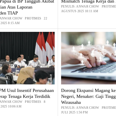
 Papua di BP Tangguh Akibat
Mismatch Tenaga Kerja dan I
ian Atas Laporan
PENULIS: ANWAR CHOW PROTIM
AGUSTUS 2025 10:11 AM
den TIAP
: ANWAR CHOW PROTIMES 22
2025 8:15 AM
M Usul Insentif Perusahaan
Dorong Ekspansi Magang ke
rap Tenaga Kerja Terdidik
Negeri, Menaker: Gaji Tingg
Wirausaha
: ANWAR CHOW PROTIMES 8
2025 10:06 AM
PENULIS: ANWAR CHOW PROTIME
JULI 2025 1:56 PM