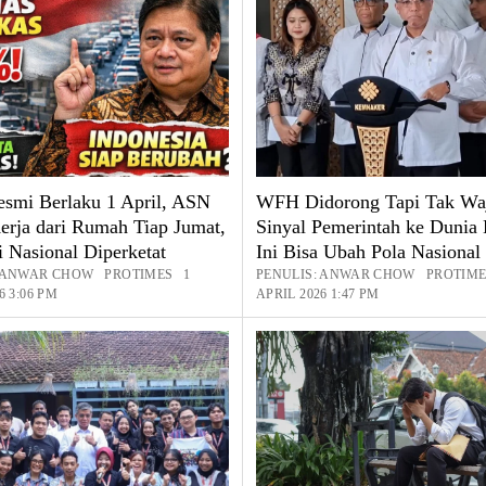
mi Berlaku 1 April, ASN
WFH Didorong Tapi Tak Waj
erja dari Rumah Tiap Jumat,
Sinyal Pemerintah ke Dunia 
i Nasional Diperketat
Ini Bisa Ubah Pola Nasional
: ANWAR CHOW PROTIMES 1
PENULIS: ANWAR CHOW PROTIM
6 3:06 PM
APRIL 2026 1:47 PM