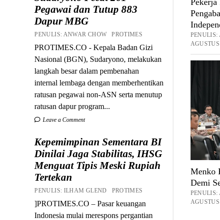
Pekerja
Pegawai dan Tutup 883
Pengaba
Dapur MBG
Indepen
PENULIS: ANWAR CHOW PROTIMES
PENULIS
AGUSTUS 
PROTIMES.CO - Kepala Badan Gizi
Nasional (BGN), Sudaryono, melakukan
langkah besar dalam pembenahan
internal lembaga dengan memberhentikan
ratusan pegawai non-ASN serta menutup
ratusan dapur program...
Leave a Comment
Kepemimpinan Sementara BI
Dinilai Jaga Stabilitas, IHSG
Menguat Tipis Meski Rupiah
Menko P
Tertekan
Demi Se
PENULIS: ILHAM GLEND PROTIMES
PENULIS
AGUSTUS 
]PROTIMES.CO – Pasar keuangan
Indonesia mulai merespons pergantian