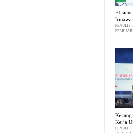
Efisien
Irmawan
PENULIS
FEBRUARI 
Kecangg
Kerja U
PENULIS