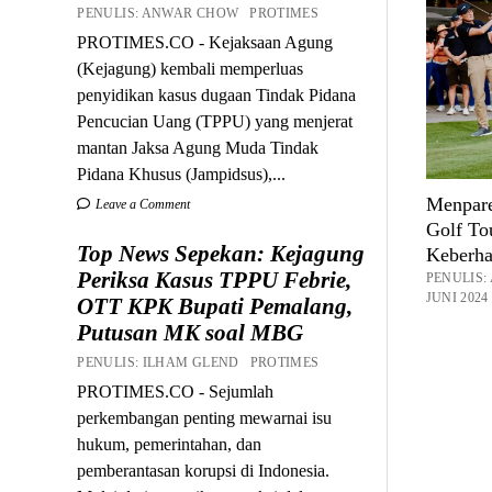
PENULIS: ANWAR CHOW PROTIMES
PROTIMES.CO - Kejaksaan Agung
(Kejagung) kembali memperluas
penyidikan kasus dugaan Tindak Pidana
Pencucian Uang (TPPU) yang menjerat
mantan Jaksa Agung Muda Tindak
Pidana Khusus (Jampidsus),...
Menpare
Leave a Comment
Golf To
Top News Sepekan: Kejagung
Keberha
Periksa Kasus TPPU Febrie,
PENULIS
JUNI 2024
OTT KPK Bupati Pemalang,
Putusan MK soal MBG
PENULIS: ILHAM GLEND PROTIMES
PROTIMES.CO - Sejumlah
perkembangan penting mewarnai isu
hukum, pemerintahan, dan
pemberantasan korupsi di Indonesia.