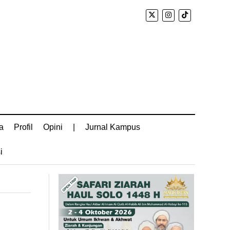
a
Profil
Opini
|
Jurnal Kampus
i