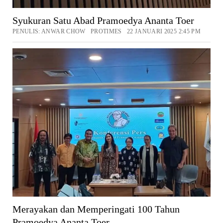
Syukuran Satu Abad Pramoedya Ananta Toer
PENULIS: ANWAR CHOW PROTIMES 22 JANUARI 2025 2:45 PM
Merayakan dan Memperingati 100 Tahun
Pramoedya Ananta Toer