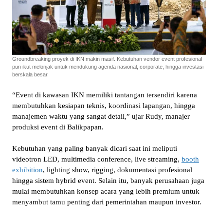
Groundbreaking proyek di IKN makin masif. Kebutuhan vendor event profesional
pun ikut melonjak untuk mendukung agenda nasional, corporate, hingga investasi
berskala besar.
“Event di kawasan IKN memiliki tantangan tersendiri karena
membutuhkan kesiapan teknis, koordinasi lapangan, hingga
manajemen waktu yang sangat detail,” ujar Rudy, manajer
produksi event di Balikpapan.
Kebutuhan yang paling banyak dicari saat ini meliputi
videotron LED, multimedia conference, live streaming,
booth
exhibition
, lighting show, rigging, dokumentasi profesional
hingga sistem hybrid event. Selain itu, banyak perusahaan juga
mulai membutuhkan konsep acara yang lebih premium untuk
menyambut tamu penting dari pemerintahan maupun investor.