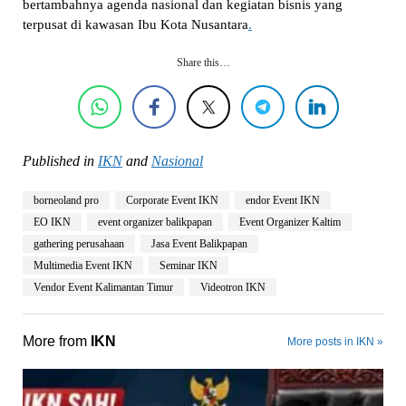
bertambahnya agenda nasional dan kegiatan bisnis yang
terpusat di kawasan Ibu Kota Nusantara
.
Share this…
Published in
IKN
and
Nasional
borneoland pro
Corporate Event IKN
endor Event IKN
EO IKN
event organizer balikpapan
Event Organizer Kaltim
gathering perusahaan
Jasa Event Balikpapan
Multimedia Event IKN
Seminar IKN
Vendor Event Kalimantan Timur
Videotron IKN
More from
IKN
More posts in IKN »