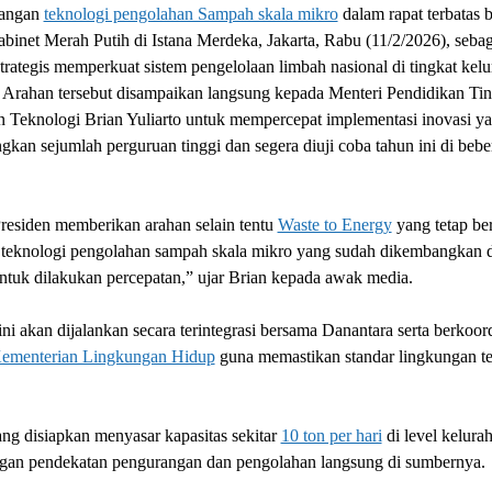
angan
teknologi pengolahan Sampah skala mikro
dalam rapat terbatas 
abinet Merah Putih di Istana Merdeka, Jakarta, Rabu (11/2/2026), sebag
trategis memperkuat sistem pengelolaan limbah nasional di tingkat kel
 Arahan tersebut disampaikan langsung kepada Menteri Pendidikan Tin
n Teknologi Brian Yuliarto untuk mempercepat implementasi inovasi ya
kan sejumlah perguruan tinggi dan segera diuji coba tahun ini di bebe
residen memberikan arahan selain tentu
Waste to Energy
yang tetap ber
 teknologi pengolahan sampah skala mikro yang sudah dikembangkan 
ntuk dilakukan percepatan,” ujar Brian kepada awak media.
ni akan dijalankan secara terintegrasi bersama Danantara serta berkoor
ementerian Lingkungan Hidup
guna memastikan standar lingkungan te
ng disiapkan menyasar kapasitas sekitar
10 ton per hari
di level kelura
ngan pendekatan pengurangan dan pengolahan langsung di sumbernya.