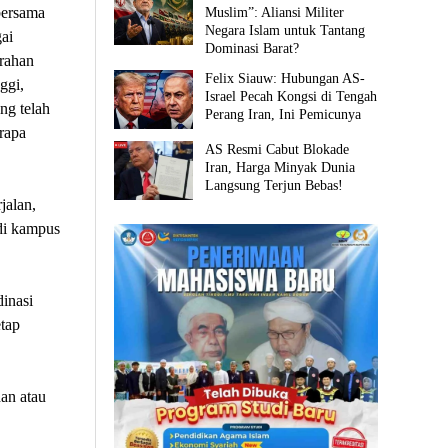
bersama
Muslim”: Aliansi Militer
Negara Islam untuk Tantang
ai
Dominasi Barat?
urahan
Felix Siauw: Hubungan AS-
ggi,
Israel Pecah Kongsi di Tengah
ng telah
Perang Iran, Ini Pemicunya
rapa
AS Resmi Cabut Blokade
Iran, Harga Minyak Dunia
Langsung Terjun Bebas!
jalan,
di kampus
dinasi
tap
han atau