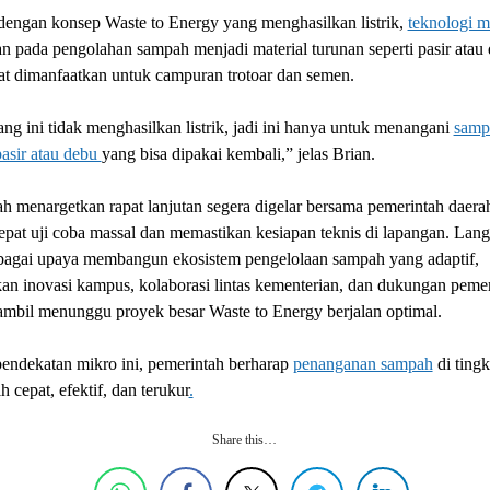
dengan konsep Waste to Energy yang menghasilkan listrik,
teknologi m
n pada pengolahan sampah menjadi material turunan seperti pasir atau
at dimanfaatkan untuk campuran trotoar dan semen.
ng ini tidak menghasilkan listrik, jadi ini hanya untuk menangani
samp
asir atau debu
yang bisa dipakai kembali,” jelas Brian.
h menargetkan rapat lanjutan segera digelar bersama pemerintah daera
at uji coba massal dan memastikan kesiapan teknis di lapangan. Lang
sebagai upaya membangun ekosistem pengelolaan sampah yang adaptif,
n inovasi kampus, kolaborasi lintas kementerian, dan dukungan pemer
ambil menunggu proyek besar Waste to Energy berjalan optimal.
endekatan mikro ini, pemerintah berharap
penanganan sampah
di tingk
h cepat, efektif, dan terukur
.
Share this…