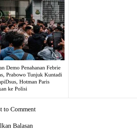
an Demo Penahanan Febrie
, Prabowo Tunjuk Kuntadi
mpiDsus, Hotman Paris
an ke Polisi
st to Comment
lkan Balasan