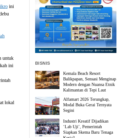
ikro
ini
 debu
ah
h untuk
BISNIS
kah ini
Kemala Beach Resort
Balikpapan, Sensasi Menginap
intah
Modern dengan Nuansa Etnik
Kalimantan di Tepi Laut
Alfamart 2026 Terungkap,
at lokal
Modal Buka Gerai Ternyata
Segini
Industri Kreatif Dijadikan
‘Lab Uji’, Pemerintah
Siapkan Skema Baru Tenaga
Kerja?