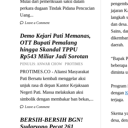
Mulai dari pemeriksaan saksi dalam
pengemb
perkara dugaan Tindak Pidana Pencucian
jajaran K
Uang...
langkah s
Leave a Comment
dan desa.
Sains, da
Demo Kejari Pati Memanas,
dikembang
OTT Bupati Pemalang
daerah.
hingga Skandal TPPU
Rp543 Miliar Jadi Sorotan
“Bapak P
PENULIS: ANWAR CHOW PROTIMES
beberapa
PROTIMES.CO - Aliansi Masyarakat
diminta u
Pati Bersatu kembali menggelar aksi
unjuk rasa di depan Kantor Kejaksaan
Program i
Negeri Pati. Massa melakukan aksi
dengan
K
simbolik dengan membakar ban bekas,...
terjaga.
Leave a Comment
Skema ya
BERSIH-BERSIH BGN!
desa, de
Sudaryono Pecat 261