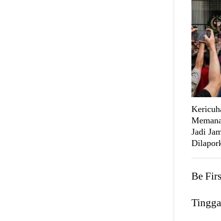
Kericuh
Memanas
Jadi Ja
Dilapork
Be Fir
Tingga