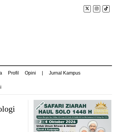
a
Profil
Opini
|
Jurnal Kampus
i
ologi