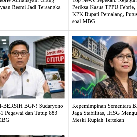
brie Adriansyah: Orang
Top News Sepekan: Kejagun
yaan Resmi Jadi Tersangka
Periksa Kasus TPPU Febrie
KPK Bupati Pemalang, Put
soal MBG
-BERSIH BGN! Sudaryono
Kepemimpinan Sementara BI
61 Pegawai dan Tutup 883
Jaga Stabilitas, IHSG Mengu
 MBG
Meski Rupiah Tertekan