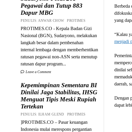
Pegawai dan Tutup 883
Berbeda 
Dapur MBG
difokuska
yang dap
PENULIS: ANWAR CHOW PROTIMES
PROTIMES.CO - Kepala Badan Gizi
“Kalau ya
Nasional (BGN), Sudaryono, melakukan
menjadi p
langkah besar dalam pembenahan
internal lembaga dengan memberhentikan
Pemerinta
ratusan pegawai non-ASN serta menutup
mempercep
ratusan dapur program...
dinilai 
Leave a Comment
memaduka
daerah, s
Kepemimpinan Sementara BI
Dinilai Jaga Stabilitas, IHSG
Dengan p
Menguat Tipis Meski Rupiah
dapat lebi
Tertekan
PENULIS: ILHAM GLEND PROTIMES
]PROTIMES.CO – Pasar keuangan
Indonesia mulai merespons pergantian