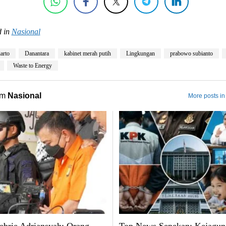
 in
Nasional
arto
Danantara
kabinet merah putih
Lingkungan
prabowo subianto
Waste to Energy
om
Nasional
More posts in