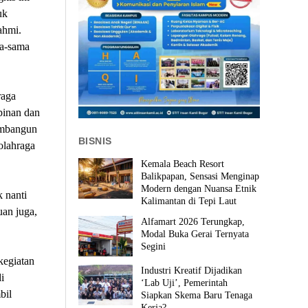
uk
ahmi.
ma-sama
raga
pinan dan
embangun
BISNIS
olahraga
Kemala Beach Resort
Balikpapan, Sensasi Menginap
Modern dengan Nuansa Etnik
 nanti
Kalimantan di Tepi Laut
uan juga,
Alfamart 2026 Terungkap,
Modal Buka Gerai Ternyata
Segini
kegiatan
Industri Kreatif Dijadikan
i
‘Lab Uji’, Pemerintah
bil
Siapkan Skema Baru Tenaga
Kerja?