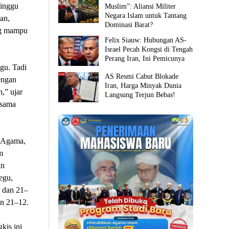
inggu
Muslim”: Aliansi Militer
Negara Islam untuk Tantang
an,
Dominasi Barat?
ng mampu
Felix Siauw: Hubungan AS-
Israel Pecah Kongsi di Tengah
Perang Iran, Ini Pemicunya
gu. Tadi
AS Resmi Cabut Blokade
engan
Iran, Harga Minyak Dunia
,” ujar
Langsung Terjun Bebas!
rsama
 Agama,
m
an
egu,
 dan 21–
an 21–12.
kis ini