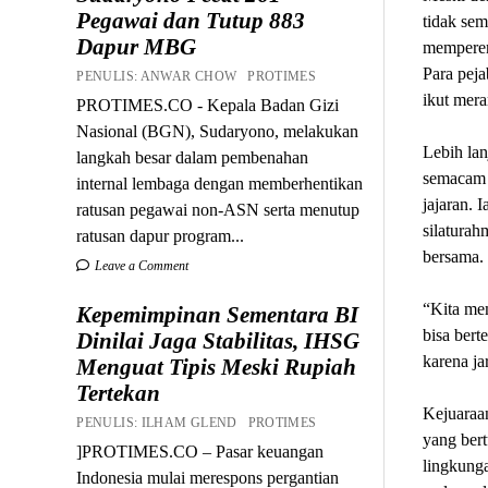
Pegawai dan Tutup 883
tidak sem
Dapur MBG
memperera
Para peja
PENULIS: ANWAR CHOW PROTIMES
ikut mera
PROTIMES.CO - Kepala Badan Gizi
Nasional (BGN), Sudaryono, melakukan
Lebih lan
langkah besar dalam pembenahan
semacam 
internal lembaga dengan memberhentikan
jajaran.
ratusan pegawai non-ASN serta menutup
silaturah
ratusan dapur program...
bersama.
Leave a Comment
“Kita mem
Kepemimpinan Sementara BI
bisa bert
Dinilai Jaga Stabilitas, IHSG
karena ja
Menguat Tipis Meski Rupiah
Tertekan
Kejuaraa
PENULIS: ILHAM GLEND PROTIMES
yang bert
]PROTIMES.CO – Pasar keuangan
lingkunga
Indonesia mulai merespons pergantian