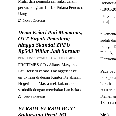
Mulai dari pemeriksaan saksi dalam
Indonesi
perkara dugaan Tindak Pidana Pencucian
(18/01/2
Uang...
menyampa
Leave a Comment
melaju hi
Demo Kejari Pati Memanas,
“Kemente
OTT Bupati Pemalang
sudah di
hingga Skandal TPPU
beregu. D
Rp543 Miliar Jadi Sorotan
Dalu Agu
PENULIS: ANWAR CHOW PROTIMES
Harryona
PROTIMES.CO - Aliansi Masyarakat
Pati Bersatu kembali menggelar aksi
Pada bab
unjuk rasa di depan Kantor Kejaksaan
baik pad
Negeri Pati. Massa melakukan aksi
berpihak
simbolik dengan membakar ban bekas,...
ATR/BPN 
Kementer
Leave a Comment
18, serta
BERSIH-BERSIH BGN!
Sudaryono Pecat 261
Meski de