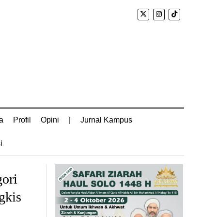
a
Profil
Opini
|
Jurnal Kampus
i
ori
gkis