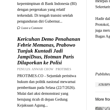
melepas l
kepemimpinan di Bank Indonesia (BI)
Sekretar
dengan pergerakan yang relatif
terkendali. Di tengah transisi setelah
Hadir da
pengunduran diri Gubernur...
Protokol
Leave a Comment
juga mer
Bagas Ag
Kericuhan Demo Penahanan
Febrie Memanas, Prabowo
Tunjuk Kuntadi Jadi
JampiDsus, Hotman Paris
Dilaporkan ke Polisi
PENULIS: ANWAR CHOW PROTIMES
Published
PROTIMES.CO - Sejumlah peristiwa
hukum dan politik nasional mewarnai
ATR/BP
pemberitaan pada Selasa (22/7/2026).
Mulai dari aksi demonstrasi yang
berujung ricuh di depan Gedung
More fr
Kejaksaan Agung...