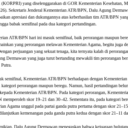
a (KORPRI) yang diselenggarakan di GOR Kementerian Kesehatan, M
026). Sekretaris Jenderal Kementerian ATR/BPN, Dalu Agung Dermaw
ikan apresiasi dan dukungannya atas keberhasilan tim ATR/BPN ya
ngga babak semifinal pada dua kategori pertandingan.
rian ATR/BPN hari ini masuk semifinal, baik perorangan maupun bere
mainkan yang perorangan melawan Kementerian Agama, begitu juga d
engan perjuangan yang sekuat tenaga, kita ternyata kalah di perorangan
ng Dermawan yang juga turut bertanding mewakili tim perorangan be
 Putra.
ak semifinal, Kementerian ATR/BPN berhadapan dengan Kementerian
a kategori perorangan maupun beregu. Namun, hasil pertandingan belu
 kepada Kementerian ATR/BPN. Pada kategori perorangan, Kementeri
memperoleh skor 19–21 dan 30–42. Sementara itu, pada kategori ber
ian Agama unggul pada partai ganda putra pertama dengan skor 21–15
 dilanjutkan kemenangan pada ganda putra kedua dengan skor 21–11 d
mikian, Dalu Agung Dermawan menegaskan bahwa kejuaraan bulutang